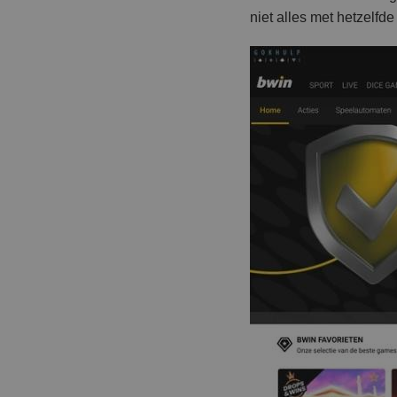
niet alles met hetzelfd