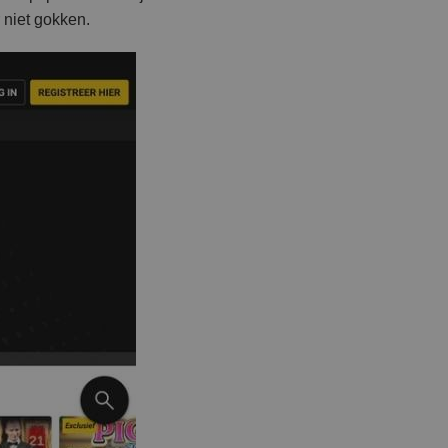
 niet gokken.