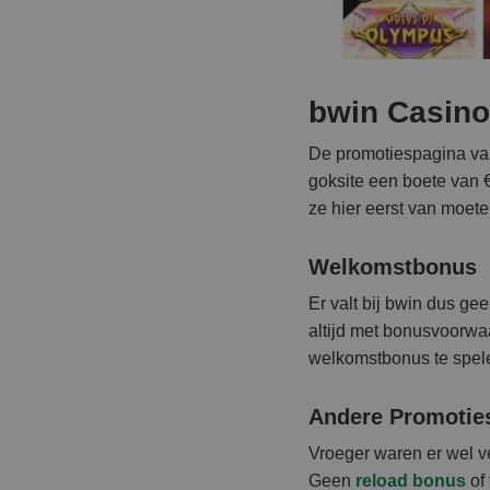
bwin Casin
De promotiespagina van
goksite een boete van 
ze hier eerst van moete
Welkomstbonus
Er valt bij bwin dus g
altijd met bonusvoorwaa
welkomstbonus te spele
Andere Promotie
Vroeger waren er wel v
Geen
reload bonus
of 