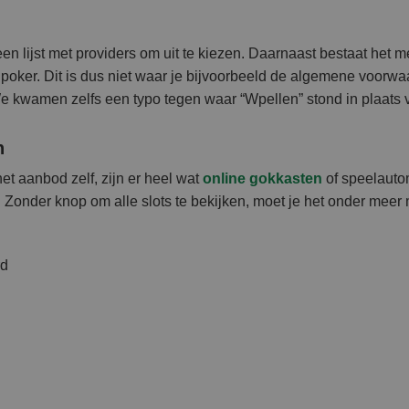
en lijst met providers om uit te kiezen. Daarnaast bestaat het me
n poker. Dit is dus niet waar je bijvoorbeeld de algemene voorw
We kwamen zelfs een typo tegen waar “Wpellen” stond in plaats 
n
t aanbod zelf, zijn er heel wat
online gokkasten
of speelauto
. Zonder knop om alle slots te bekijken, moet je het onder meer
rd