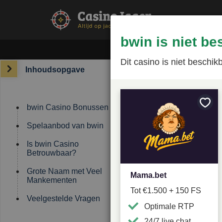
bwin is niet be
Dit casino is niet beschi
Inhoudsopgave
bw
Bewaar
als
favoriet
Bew
bwin Casino Bonussen
als
favor
Spelaanbod van bwin
bwin 
Is bwin Casino
het s
Betrouwbaar?
grote
Grote Naam met Veel
live 
Mama.bet
Mankementen
Tot €1.500 + 150 FS
Veelgestelde Vragen
Optimale RTP
24/7 live chat