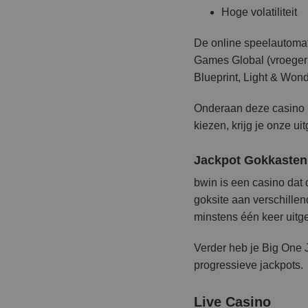
Hoge volatiliteit
De online speelautoma
Games Global (vroeger 
Blueprint, Light & Won
Onderaan deze casino r
kiezen, krijg je onze ui
Jackpot Gokkasten
bwin is een casino dat
goksite aan verschillen
minstens één keer uitge
Verder heb je Big One 
progressieve jackpots.
Live Casino