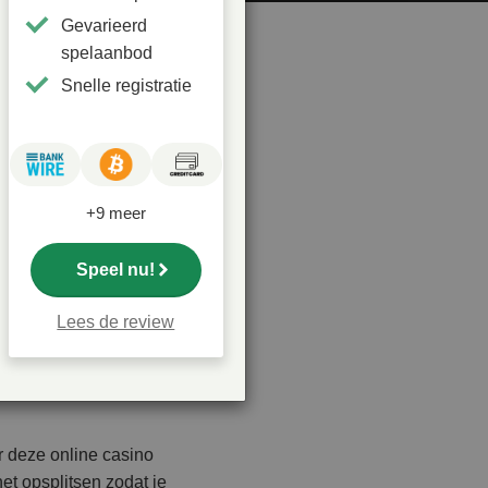
Gevarieerd
spelaanbod
Snelle registratie
+9 meer
ag in 1997 het
edrijf achter
Speel nu!
rd. Ze baten onder meer
Lees de review
Milan en Real Madrid.
rste websites te zijn
r deze online casino
et opsplitsen zodat je