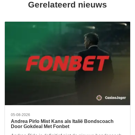
Gerelateerd nieuws
05-08-2026
Andrea Pirlo Mist Kans als Italië Bondscoach
Door Gokdeal Met Fonbet