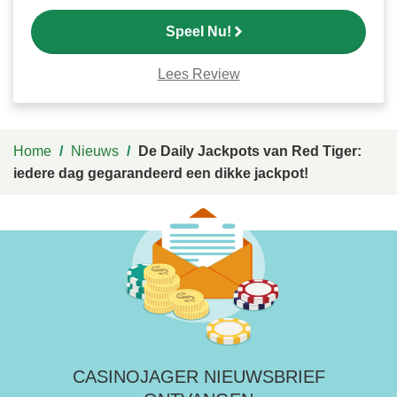
Speel Nu!
Lees Review
Home
/
Nieuws
/
De Daily Jackpots van Red Tiger:
iedere dag gegarandeerd een dikke jackpot!
CASINOJAGER NIEUWSBRIEF