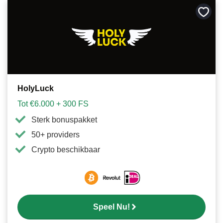
Bewa
als
favori
HolyLuck
Tot €6.000 + 300 FS
Sterk bonuspakket
50+ providers
Crypto beschikbaar
Speel Nu!