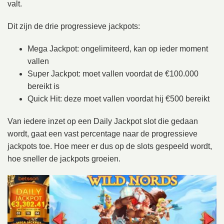
valt.
Dit zijn de drie progressieve jackpots:
Mega Jackpot: ongelimiteerd, kan op ieder moment
vallen
Super Jackpot: moet vallen voordat de €100.000
bereikt is
Quick Hit: deze moet vallen voordat hij €500 bereikt
Van iedere inzet op een Daily Jackpot slot die gedaan
wordt, gaat een vast percentage naar de progressieve
jackpots toe. Hoe meer er dus op de slots gespeeld wordt,
hoe sneller de jackpots groeien.