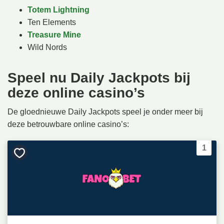
Totem Lightning
Ten Elements
Treasure Mine
Wild Nords
Speel nu Daily Jackpots bij
deze online casino’s
De gloednieuwe Daily Jackpots speel je onder meer bij
deze betrouwbare online casino’s:
1
Bewaar
als
favoriet