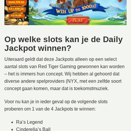
Op welke slots kan je de Daily
Jackpot winnen?
Uiteraard geldt dat deze Jackpots alleen op een select
aantal slots van Red Tiger Gaming gewonnen kan worden
– het is immers hun concept. Wij hebben al gehoord dat
diverse andere spelproviders (NYX, met een zelfde soort
concept gaan komen, maar dat is toekomstmuziek.
Voor nu kan je in ieder geval op de volgende slots
proberen om 1 van de 4 Jackpots te winnen:
Ra’s Legend
Cinderella’s Ball