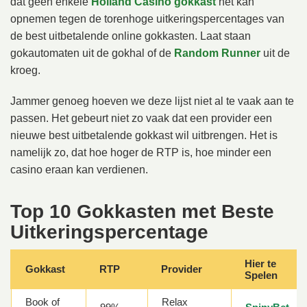
dat geen enkele
Holland Casino gokkast
het kan
opnemen tegen de torenhoge uitkeringspercentages van
de best uitbetalende online gokkasten. Laat staan
gokautomaten uit de gokhal of de
Random Runner
uit de
kroeg.
Jammer genoeg hoeven we deze lijst niet al te vaak aan te
passen. Het gebeurt niet zo vaak dat een provider een
nieuwe best uitbetalende gokkast wil uitbrengen. Het is
namelijk zo, dat hoe hoger de RTP is, hoe minder een
casino eraan kan verdienen.
Top 10 Gokkasten met Beste
Uitkeringspercentage
Hier te
Gokkast
RTP
Provider
Spelen
Book of
Relax