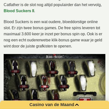
Catfather is de slot nog altijd populairder dan het vervolg,
Blood Suckers II
.
Blood Suckers is een wat oudere, bloeddorstige online
slot. Er zijn twee bonus games. De free spins leveren tot
maximaal 3.600 keer je inzet per bonus spin op. Ook is er
nog een echt oudererwetse klik-bonus game waar je geld
wint door de juiste grafkisten te openen.
Casino van de Maand