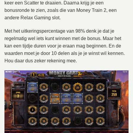
keer een Scatter te draaien. Daarna krijg je een
bonusronde te zien, zoals die van Money Train 2, een
andere Relax Gaming slot.
Met het uitkeringspercentage van 98% denk je dat je
regelmatig wel iets kunt winnen met de bonus. Maar het
kan een tijdje duren voor je eraan mag beginnen. En de
waarden moet je door 10 delen als je je winst wil kennen.
Hou daar dus zeker rekening mee.