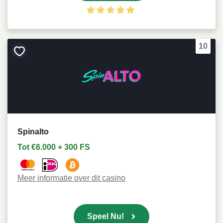
10
Bewaar
als
favoriet
Spinalto
Tot €6.000 + 300 FS
Meer informatie over dit casino
Speel Nu!