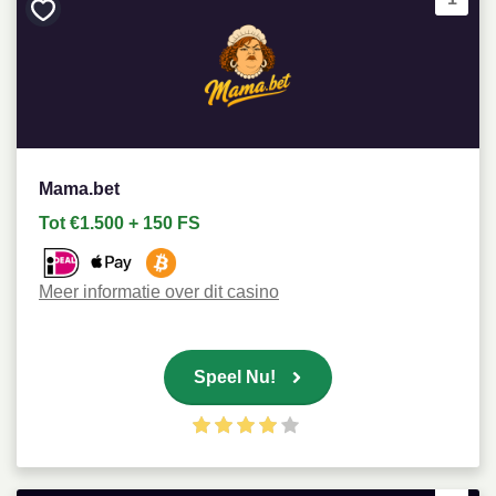
Bewaar
als
favoriet
Mama.bet
Tot €1.500 + 150 FS
Meer informatie over dit casino
Speel Nu!