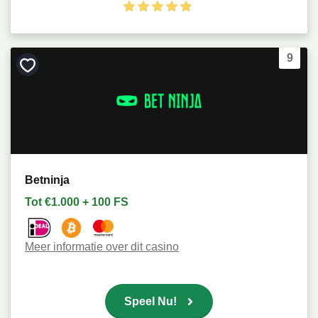
9
Bewaar
als
favoriet
Betninja
Tot €1.000 + 100 FS
Meer informatie over dit casino
Speel Nu!