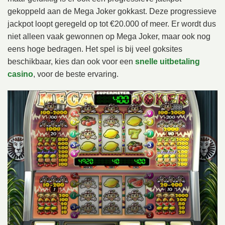
gekoppeld aan de Mega Joker gokkast. Deze progressieve
jackpot loopt geregeld op tot €20.000 of meer. Er wordt dus
niet alleen vaak gewonnen op Mega Joker, maar ook nog
eens hoge bedragen. Het spel is bij veel goksites
beschikbaar, kies dan ook voor een
snelle uitbetaling
casino
, voor de beste ervaring.