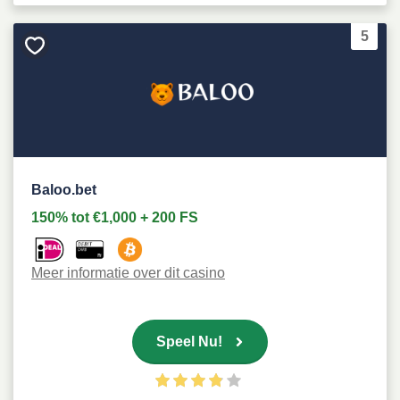
5
Bewaar
als
favoriet
Baloo.bet
150% tot €1,000 + 200 FS
Meer informatie over dit casino
Speel Nu!