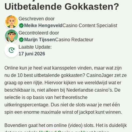
Uitbetalende Gokkasten?
Geschreven door
Meike Hengeveld
Casino Content Specialist
Gecontroleerd door
Marijn Tijssen
Casino Redacteur
Laatste Update:
17 juni 2026
Online kun je heel wat kansspelen vinden, maar wat zijn
nu de 10 best uitbetalende gokkasten? CasinoJager zet ze
graag op een rijtje. Hiervoor kijken we wereldwijd wat er
beschikbaar is, niet alleen bij Nederlandse casino’s. De
selectie is op basis van het theoretische
uitkeringspercentage. Dus niet de slots waar je met één
spin een enorme maximale winst of jackpot kunt winnen.
Bovendien gaat het om online (video) slots. Het is duidelijk