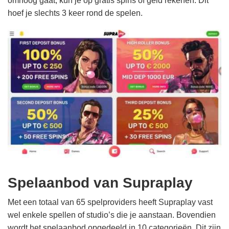
omhoog gaat, kun je op gratis spins of geld rekenen. Dit
hoef je slechts 3 keer rond de spelen.
Spelaanbod van Supraplay
Met een totaal van 65 spelproviders heeft Supraplay vast
wel enkele spellen of studio’s die je aanstaan. Bovendien
wordt het spelaanbod opgedeeld in 10 categorieën. Dit zijn