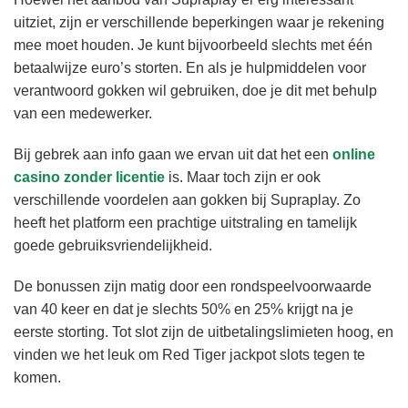
uitziet, zijn er verschillende beperkingen waar je rekening
mee moet houden. Je kunt bijvoorbeeld slechts met één
betaalwijze euro’s storten. En als je hulpmiddelen voor
verantwoord gokken wil gebruiken, doe je dit met behulp
van een medewerker.
Bij gebrek aan info gaan we ervan uit dat het een
online
casino zonder licentie
is. Maar toch zijn er ook
verschillende voordelen aan gokken bij Supraplay. Zo
heeft het platform een prachtige uitstraling en tamelijk
goede gebruiksvriendelijkheid.
De bonussen zijn matig door een rondspeelvoorwaarde
van 40 keer en dat je slechts 50% en 25% krijgt na je
eerste storting. Tot slot zijn de uitbetalingslimieten hoog, en
vinden we het leuk om Red Tiger jackpot slots tegen te
komen.