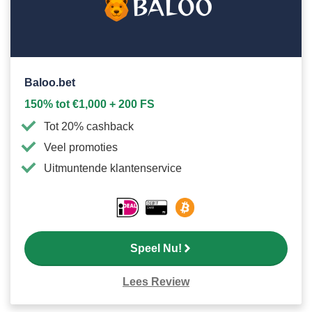
Baloo.bet
150% tot €1,000 + 200 FS
Tot 20% cashback
Veel promoties
Uitmuntende klantenservice
Speel Nu!
Lees Review