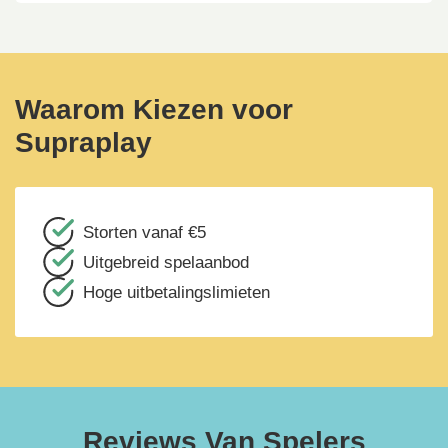
Waarom Kiezen voor
Supraplay
Storten vanaf €5
Uitgebreid spelaanbod
Hoge uitbetalingslimieten
Reviews Van Spelers