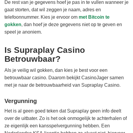
De rest van je gegevens hoef je pas in te vullen wanneer je
gaat storten, dat wil zeggen je naam, adres en
telefoonnummer. Kies je ervoor om
met Bitcoin te
gokken
, dan hoef je deze gegevens niet op te geven en
speel je anoniem.
Is Supraplay Casino
Betrouwbaar?
Als je veilig wil gokken, dan kies je best voor een
betrouwbaar casino. Daarom bekijkt CasinoJager samen
met je naar de betrouwbaarheid van Supraplay Casino.
Vergunning
Het is al geen goed teken dat Supraplay geen info deelt
over de uitbater. Zo is het ook onmogelijk te achterhalen of
ze eigenlijk een kansspelvergunning hebben. Een