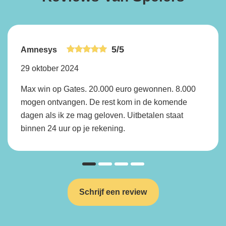
5/5
Amnesys
29 oktober 2024
Max win op Gates. 20.000 euro gewonnen. 8.000
mogen ontvangen. De rest kom in de komende
dagen als ik ze mag geloven. Uitbetalen staat
binnen 24 uur op je rekening.
Schrijf een review