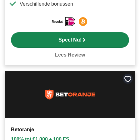
Verschillende bonussen
Speel Nu!
Lees Review
Bewa
als
favori
Betoranje
100% tot €1.000 + 100 FS