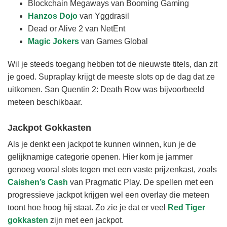
Blockchain Megaways van Booming Gaming
Hanzos Dojo
van Yggdrasil
Dead or Alive 2 van NetEnt
Magic Jokers
van Games Global
Wil je steeds toegang hebben tot de nieuwste titels, dan zit
je goed. Supraplay krijgt de meeste slots op de dag dat ze
uitkomen. San Quentin 2: Death Row was bijvoorbeeld
meteen beschikbaar.
Jackpot Gokkasten
Als je denkt een jackpot te kunnen winnen, kun je de
gelijknamige categorie openen. Hier kom je jammer
genoeg vooral slots tegen met een vaste prijzenkast, zoals
Caishen’s Cash
van Pragmatic Play. De spellen met een
progressieve jackpot krijgen wel een overlay die meteen
toont hoe hoog hij staat. Zo zie je dat er veel
Red Tiger
gokkasten
zijn met een jackpot.