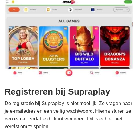
Registreren bij Supraplay
De registratie bij Supraplay is niet moeilijk. Ze vragen naar
je e-mailadres en een veilig wachtwoord. Hierna sturen ze
een e-mail zodat je dit kunt verifiëren. Dit is echter niet
vereist om te spelen.