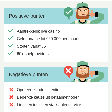
Positieve punten
Aantrekkelijk live casino
Geldopname tot €50.000 per maand
Storten vanaf €5
60+ spelproviders
Negatieve punten
Opereert zonder licentie
Beperkte keuze uit betaalmethoden
Limieten instellen via klantenservice