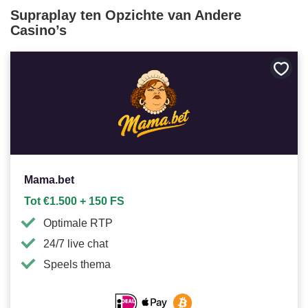
Supraplay ten Opzichte van Andere
Casino’s
Bewa
als
favori
Mama.bet
Tot €1.500 + 150 FS
Optimale RTP
24/7 live chat
Speels thema