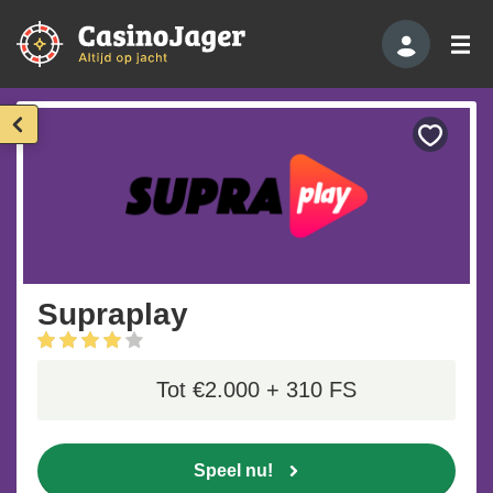
Bewaar
als
favoriet
Supraplay
Tot €2.000 + 310 FS
Speel nu!