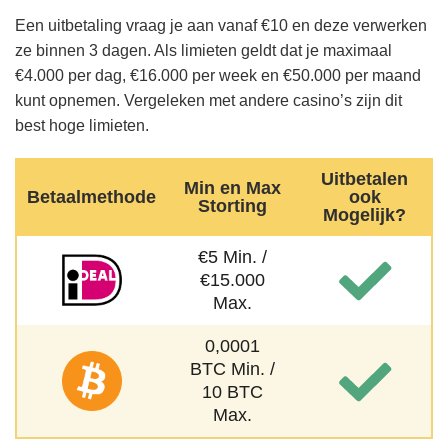
Een uitbetaling vraag je aan vanaf €10 en deze verwerken
ze binnen 3 dagen. Als limieten geldt dat je maximaal
€4.000 per dag, €16.000 per week en €50.000 per maand
kunt opnemen. Vergeleken met andere casino’s zijn dit
best hoge limieten.
Uitbetalen
Min en Max
Betaalmethode
ook
Storting
Mogelijk?
€5 Min. /
€15.000
Max.
0,0001
BTC Min. /
10 BTC
Max.