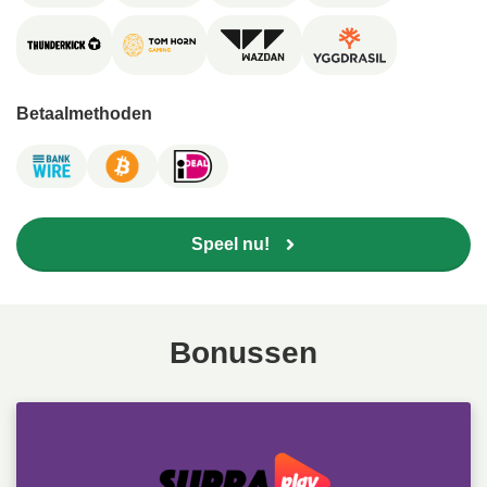
Betaalmethoden
Speel nu!
Bonussen