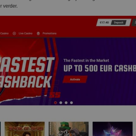
 verder.