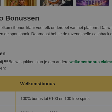
no Bonussen
welkomstbonus klaar voor elk onderdeel van het platform. Dat wi
 en de sportsbook. Daarnaast heb je de razendsnelle cashback d
en
bij 55Bet wil gokken, kun je een andere
welkomstbonus claim
zen:
Welkomstbonus
100% bonus tot €100 en 100 free spins