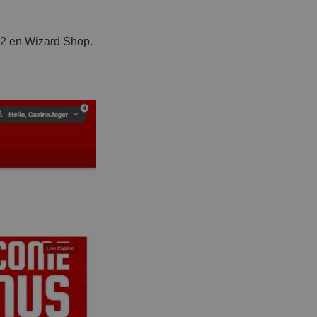
 2 en Wizard Shop.