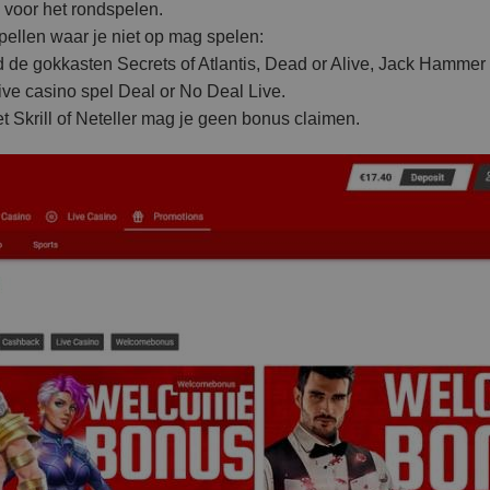
n voor het rondspelen.
spellen waar je niet op mag spelen:
d de gokkasten Secrets of Atlantis, Dead or Alive, Jack Hammer
live casino spel Deal or No Deal Live.
t Skrill of Neteller mag je geen bonus claimen.