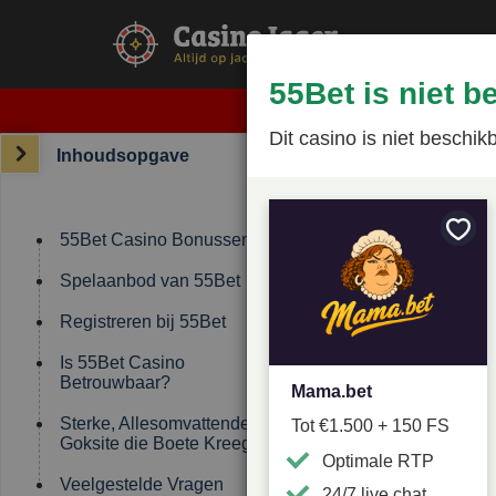
55Bet is niet b
Dit casino is niet beschi
Inhoudsopgave
55
Bewaar
als
favoriet
Bew
55Bet Casino Bonussen
als
favor
Spelaanbod van 55Bet
55Be
Registreren bij 55Bet
draai
zoals
Is 55Bet Casino
Betrouwbaar?
vers
Mama.bet
Sterke, Allesomvattende
Tot €1.500 + 150 FS
Goksite die Boete Kreeg
Optimale RTP
Veelgestelde Vragen
24/7 live chat