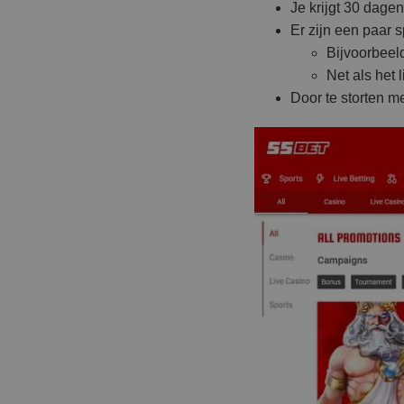
Je krijgt 30 dage
Er zijn een paar 
Bijvoorbeel
Net als het 
Door te storten me