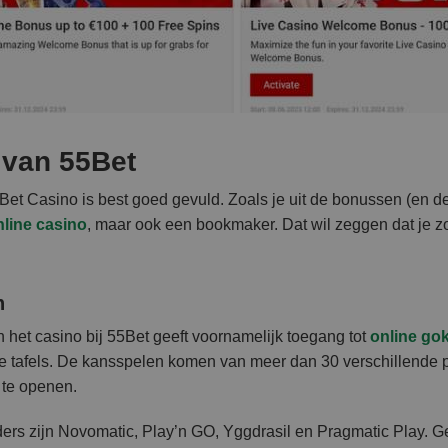
 van 55Bet
et Casino is best goed gevuld. Zoals je uit de bonussen (en de
nline casino
, maar ook een bookmaker. Dat wil zeggen dat je z
n
 het casino bij 55Bet geeft voornamelijk toegang tot
online go
de tafels. De kansspelen komen van meer dan 30 verschillende p
er te openen.
ders zijn Novomatic, Play’n GO, Yggdrasil en Pragmatic Play. 