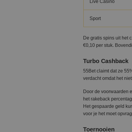
Live Casino
Sport
De gratis spins uit het
€0,10 per stuk. Bovend
Turbo Cashback
55Bet claimt dat ze 55%
verdacht omdat het niet 
Door de voorwaarden ev
het rakeback percentage
Het gespaarde geld kun
voor je het moet opvra
Toernooien