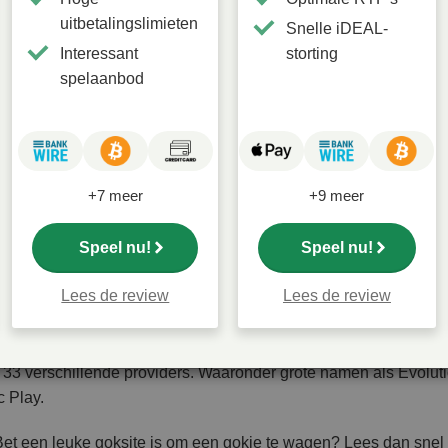
uitbetalingslimieten
Snelle iDEAL-
Interessant
storting
r
Laatste Update:
spelaanbod
sen
09 juni 2026
Casino Redacteur
…
+7 meer
+9 meer
ino dat Novatech Solutions N.V. in 2024 oprichtte. Diezelfde aa
bet
, hoewel ze hiervoor initieel de masterlicentie van Gaming 
Speel nu!
Speel nu!
en hebben ze een vergunning uit Anjouan en wachten ze op hu
Lees de review
Lees de review
h te onderscheiden door de ‘snelste’ cashback tot €500 aan te 
55% terugbetaalt. Daarnaast genieten spelers van een uitgebrei
3 verschillende providers. Waaronder grote namen als Evolut
 Play.
et een leuke goksite is om een gokje te wagen? Lees dan snel