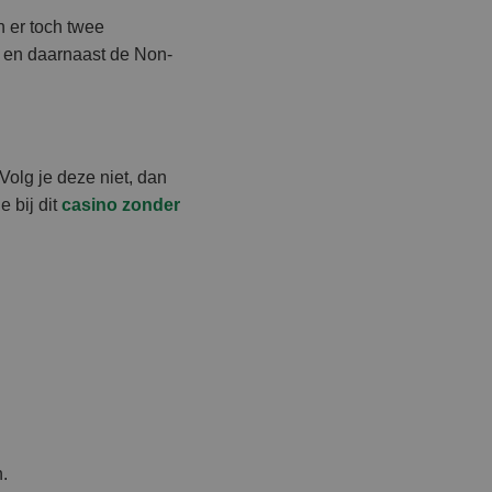
n er toch twee
 en daarnaast de Non-
olg je deze niet, dan
 bij dit
casino zonder
.