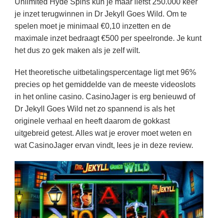
Unlimited Hyde Spins kun je maar liefst 250.000 keer
je inzet terugwinnen in Dr Jekyll Goes Wild. Om te
spelen moet je minimaal €0,10 inzetten en de
maximale inzet bedraagt €500 per speelronde. Je kunt
het dus zo gek maken als je zelf wilt.
Het theoretische uitbetalingspercentage ligt met 96%
precies op het gemiddelde van de meeste videoslots
in het online casino. CasinoJager is erg benieuwd of
Dr Jekyll Goes Wild net zo spannend is als het
originele verhaal en heeft daarom de gokkast
uitgebreid getest. Alles wat je erover moet weten en
wat CasinoJager ervan vindt, lees je in deze review.