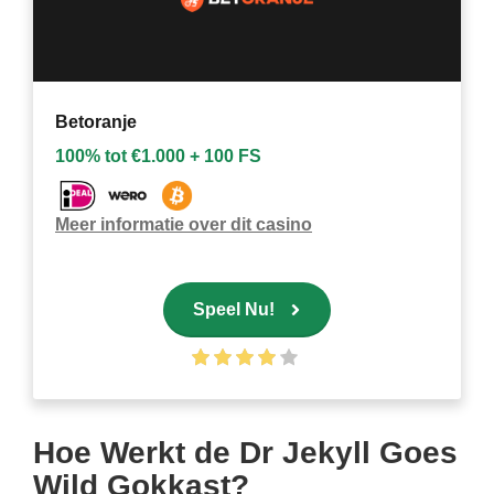
Betoranje
100% tot €1.000 + 100 FS
Meer informatie over dit casino
Speel Nu!
Hoe Werkt de Dr Jekyll Goes
Wild Gokkast?