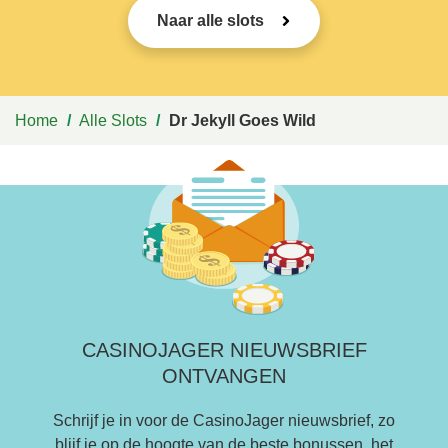
Naar alle slots
Home
/
Alle Slots
/
Dr Jekyll Goes Wild
CASINOJAGER NIEUWSBRIEF
ONTVANGEN
Schrijf je in voor de CasinoJager nieuwsbrief, zo
blijf je op de hoogte van de beste bonussen, het