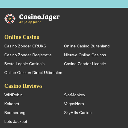
Online Casino
Casino Zonder CRUKS
Online Casino Buitenland
Casino Zonder Registratie
Nieuwe Online Casinos
Beste Legale Casino’s
Casino Zonder Licentie
Online Gokken Direct Uitbetalen
Casino Reviews
WildRobin
SlotMonkey
Kokobet
VegasHero
Boomerang
SkyHills Casino
Lets Jackpot