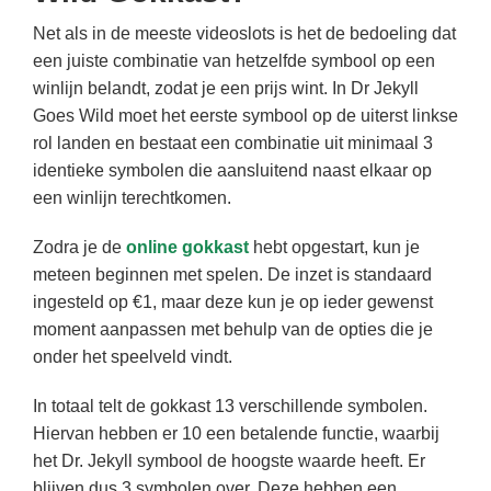
Net als in de meeste videoslots is het de bedoeling dat
een juiste combinatie van hetzelfde symbool op een
winlijn belandt, zodat je een prijs wint. In Dr Jekyll
Goes Wild moet het eerste symbool op de uiterst linkse
rol landen en bestaat een combinatie uit minimaal 3
identieke symbolen die aansluitend naast elkaar op
een winlijn terechtkomen.
Zodra je de
online gokkast
hebt opgestart, kun je
meteen beginnen met spelen. De inzet is standaard
ingesteld op €1, maar deze kun je op ieder gewenst
moment aanpassen met behulp van de opties die je
onder het speelveld vindt.
In totaal telt de gokkast 13 verschillende symbolen.
Hiervan hebben er 10 een betalende functie, waarbij
het Dr. Jekyll symbool de hoogste waarde heeft. Er
blijven dus 3 symbolen over. Deze hebben een