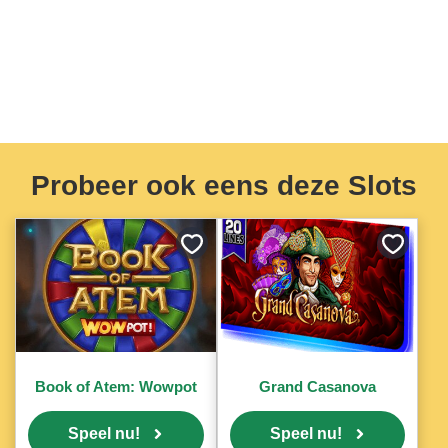
Probeer ook eens deze Slots
Bewaar
Bewaar
als
als
favoriet
favoriet
Book of Atem: Wowpot
Grand Casanova
Speel nu!
Speel nu!