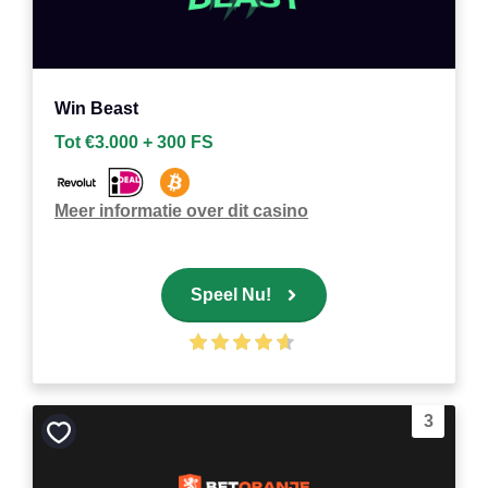
Win Beast
Tot €3.000 + 300 FS
Meer informatie over dit casino
Speel Nu!
3
Bewaar
als
favoriet