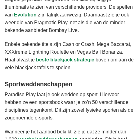
thumbnails te zien van verschillende providers. De spellen
van
Evolution
zijn talrijk aanwezig. Daarnaast zie je ook
weer die van Pragmatic Play, net als die van de minder
bekende aanbieder Bombay Live.
Enkele bekende titels zijn Cash or Crash, Mega Baccarat,
XXXtreme Lightning Roulette en Vegas Ball Bonanza.
Haal alvast je
beste blackjack strategie
boven om aan de
vele blackjack tafels te spelen.
Sportweddenschappen
Paradise Play laat je ook wedden op sport. Hiervoor
hebben ze een sportsbook waar je zo’n 50 verschillende
disciplines tegenkomt. Dit zijn zowel fysieke sporten als de
zogenoemde e-sports.
Wanneer je het aanbod bekijkt, zie je dat ze minder dan