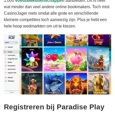
1.000
voetbalweddenschappen
aanbieden. Dit is heel
wat minder dan veel andere online bookmakers. Toch mist
CasinoJager niets omdat alle grote en verschillende
kleinere competities toch aanwezig zijn. Plus je hebt een
hele hoop wedmarkten om uit te kiezen.
Registreren bij Paradise Play