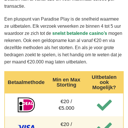
transactie.
Een pluspunt van Paradise Play is de snelheid waarmee
ze uitbetalen. Elk verzoek verwerken ze binnen 4 tot 5 uur
waardoor ze zich tot de
snelst betalende casino’s
mogen
rekenen. Ook een geldopname kan al vanaf €20 en via
dezelfde methoden als het storten. En als je voor grote
bedragen zoekt te spelen, is het handig om te weten dat je
per maand €20.000 mag laten uitbetalen.
Uitbetalen
Min en Max
Betaalmethode
ook
Storting
Mogelijk?
€20 /
€5.000
€20 /