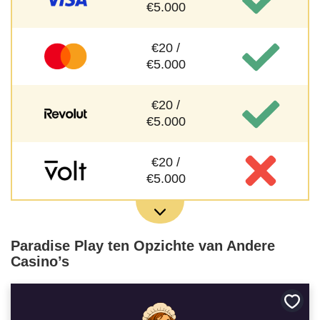
€5.000
€20 /
€5.000
€20 /
€5.000
€20 /
€5.000
Paradise Play ten Opzichte van Andere
Casino’s
Bewa
als