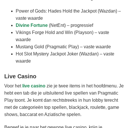
Power of Gods: Hades Hold the Jackpot (Wazdan) –
vaste waarde
Divine Fortune
(NetEnt) – progressief
Vikings Forge Hold and Win (Playson) – vaste
waarde
Mustang Gold (Pragmatic Play) – vaste waarde
Hot Slot Mystery Jackpot Joker (Wazdan) – vaste
waarde
Live Casino
Voor het
live casino
zie je twee items in het hoofdmenu. Je
hebt een tab die je uitsluitend live spellen van Pragmatic
Play toont. Je komt dan rechtstreeks in hun lobby terecht
met de categorieën top spellen, blackjack, roulette, game
shows, baccarat en Aziatische spelen.
Begeef je je naar het gewone live casino, krijg je