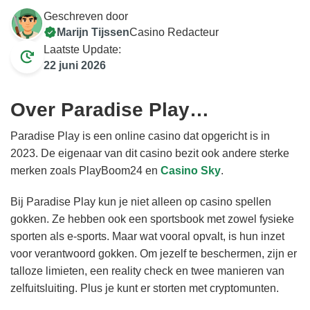
Geschreven door
Marijn Tijssen
Casino Redacteur
Laatste Update:
22 juni 2026
Over Paradise Play…
Paradise Play is een online casino dat opgericht is in
2023. De eigenaar van dit casino bezit ook andere sterke
merken zoals PlayBoom24 en
Casino Sky
.
Bij Paradise Play kun je niet alleen op casino spellen
gokken. Ze hebben ook een sportsbook met zowel fysieke
sporten als e-sports. Maar wat vooral opvalt, is hun inzet
voor verantwoord gokken. Om jezelf te beschermen, zijn er
talloze limieten, een reality check en twee manieren van
zelfuitsluiting. Plus je kunt er storten met cryptomunten.