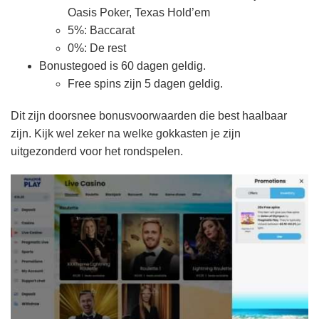
Oasis Poker, Texas Hold’em
5%: Baccarat
0%: De rest
Bonustegoed is 60 dagen geldig.
Free spins zijn 5 dagen geldig.
Dit zijn doorsnee bonusvoorwaarden die best haalbaar
zijn. Kijk wel zeker na welke gokkasten je zijn
uitgezonderd voor het rondspelen.