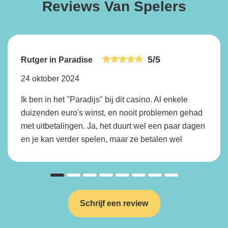
Reviews Van Spelers
5/5
Rutger in Paradise
24 oktober 2024
Ik ben in het "Paradijs" bij dit casino. Al enkele
duizenden euro's winst, en nooit problemen gehad
met uitbetalingen. Ja, het duurt wel een paar dagen
en je kan verder spelen, maar ze betalen wel
gewoon netjes uit. Heb al meer dan 10K van mijn
account afgehaald en in totaal 1K gestort. Voor mij
een van de meest betrouwbare casino's die niet bij
de KSA aangesloten zijn.
Schrijf een review