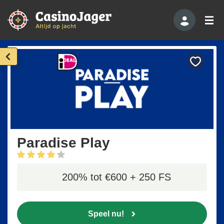
Bewaar
als
favoriet
Paradise Play
200% tot €600 + 250 FS
Speel nu!