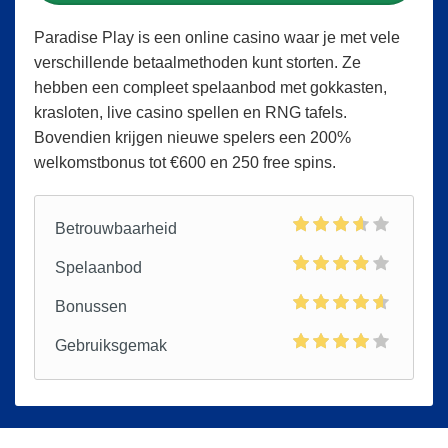
Paradise Play is een online casino waar je met vele
verschillende betaalmethoden kunt storten. Ze
hebben een compleet spelaanbod met gokkasten,
krasloten, live casino spellen en RNG tafels.
Bovendien krijgen nieuwe spelers een 200%
welkomstbonus tot €600 en 250 free spins.
Betrouwbaarheid
Spelaanbod
Bonussen
Gebruiksgemak