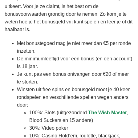
uitkeert. Voor je ze claimt, is het best om de
bonusvoorwaarden grondig door te nemen. Zo kom je te
weten hoe je het bonusgeld vrij kunt spelen en leer je of dit
haalbaar is.
Met bonustegoed mag je niet meer dan €5 per ronde
inzetten.
De minimumleeftijd voor een bonus (en een account)
is 18 jaar.
Je kunt pas een bonus ontvangen door €20 of meer
te storten.
Winsten uit free spins en bonusgeld moet je 40 keer
rondspelen en verschillende spellen wegen anders
door:
100%: Slots (uitgezonderd
The Wish Master
,
Blood Suckers en 15 andere)
30%: Video poker
10%: Casino Hold’em, roulette, blackjack,