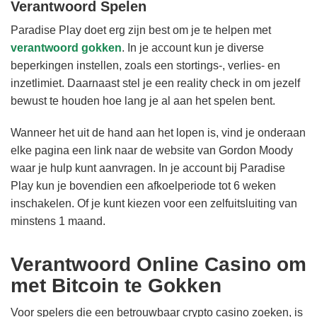
Verantwoord Spelen
Paradise Play doet erg zijn best om je te helpen met
verantwoord gokken
. In je account kun je diverse
beperkingen instellen, zoals een stortings-, verlies- en
inzetlimiet. Daarnaast stel je een reality check in om jezelf
bewust te houden hoe lang je al aan het spelen bent.
Wanneer het uit de hand aan het lopen is, vind je onderaan
elke pagina een link naar de website van Gordon Moody
waar je hulp kunt aanvragen. In je account bij Paradise
Play kun je bovendien een afkoelperiode tot 6 weken
inschakelen. Of je kunt kiezen voor een zelfuitsluiting van
minstens 1 maand.
Verantwoord Online Casino om
met Bitcoin te Gokken
Voor spelers die een betrouwbaar crypto casino zoeken, is