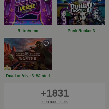
Bewaar
Bewa
als
als
favoriet
favori
RetroVerse
Punk Rocker 3
Bewaar
als
favoriet
Dead or Alive 3: Wanted
+1831
toon meer slots