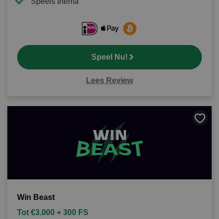
Speels thema
Speel Nu!
Lees Review
Bewa
als
favori
Win Beast
Tot €3.000 + 300 FS