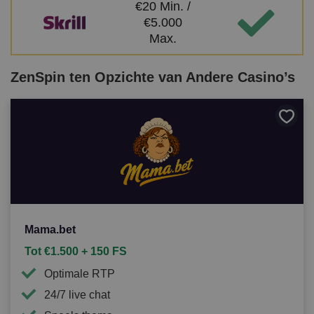
€20 Min. /
€5.000
Max.
ZenSpin ten Opzichte van Andere Casino’s
Bewa
als
favori
Mama.bet
Tot €1.500 + 150 FS
Optimale RTP
24/7 live chat