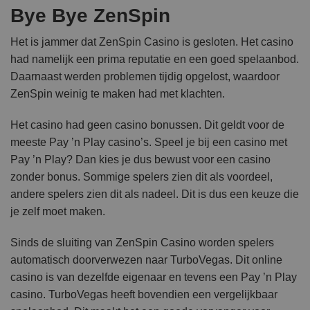
Bye Bye ZenSpin
Het is jammer dat ZenSpin Casino is gesloten. Het casino
had namelijk een prima reputatie en een goed spelaanbod.
Daarnaast werden problemen tijdig opgelost, waardoor
ZenSpin weinig te maken had met klachten.
Het casino had geen casino bonussen. Dit geldt voor de
meeste Pay ’n Play casino’s. Speel je bij een casino met
Pay ’n Play? Dan kies je dus bewust voor een casino
zonder bonus. Sommige spelers zien dit als voordeel,
andere spelers zien dit als nadeel. Dit is dus een keuze die
je zelf moet maken.
Sinds de sluiting van ZenSpin Casino worden spelers
automatisch doorverwezen naar TurboVegas. Dit online
casino is van dezelfde eigenaar en tevens een Pay ’n Play
casino. TurboVegas heeft bovendien een vergelijkbaar