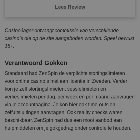
Lees Review
CasinoJager ontvangt commissie van verschillende
casino’s die op de site aangeboden worden. Speel bewust
18+.
Verantwoord Gokken
Standaard had ZenSpin de verplichte stortingslimieten
voor online casino’s met een licentie in Zweden. Verder
kon je zelf stortingslimieten, sessielimieten en
verlieslimieten per dag, per week en per maand aanvragen
via je accountpagina. Je kon hier ook time-outs en
zelfuitsluitingen aanvragen. Ook reality checks waren
beschikbaar. ZenSpin had dus een mooi aanbod aan
hulpmiddelen om je gokgedrag onder controle te houden.