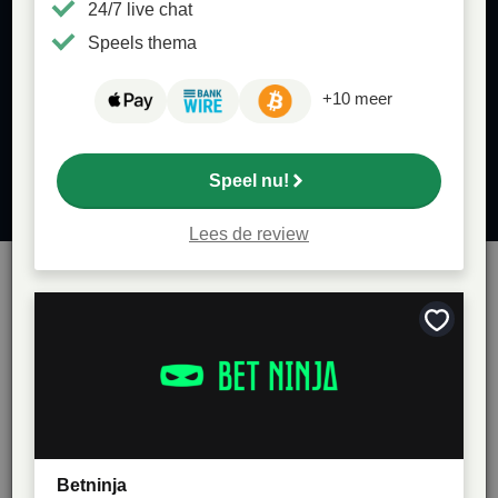
24/7 live chat
Betrouwbaarheid
Speels thema
Bonussen
+10 meer
Spelaanbod
Gebruiksgemak
Speel nu!
Lees de review
Geschreven door
Marijn Tijssen
Casino Redacteur
Bewaar
Laatste Update:
als
favoriet
10 juni 2026
Over ZenSpin…
ZenSpin was een online casino van Bethard Group
Betninja