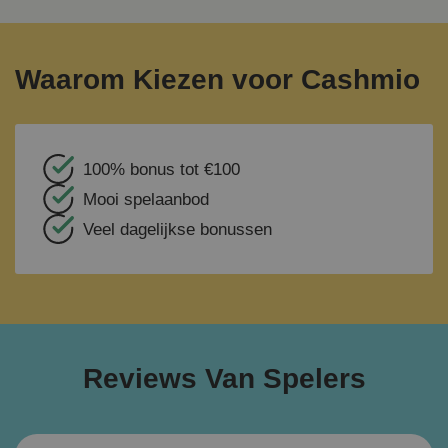
Waarom Kiezen voor Cashmio
100% bonus tot €100
Mooi spelaanbod
Veel dagelijkse bonussen
Reviews Van Spelers