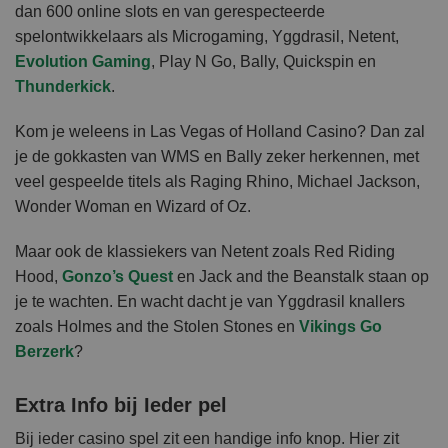
dan 600 online slots en van gerespecteerde
spelontwikkelaars als Microgaming, Yggdrasil, Netent,
Evolution Gaming
, Play N Go, Bally, Quickspin en
Thunderkick
.
Kom je weleens in Las Vegas of Holland Casino? Dan zal
je de gokkasten van WMS en Bally zeker herkennen, met
veel gespeelde titels als Raging Rhino, Michael Jackson,
Wonder Woman en Wizard of Oz.
Maar ook de klassiekers van Netent zoals Red Riding
Hood,
Gonzo’s Quest
en Jack and the Beanstalk staan op
je te wachten. En wacht dacht je van Yggdrasil knallers
zoals Holmes and the Stolen Stones en
Vikings Go
Berzerk
?
Extra Info bij Ieder pel
Bij ieder casino spel zit een handige info knop. Hier zit