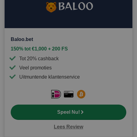
favori
Baloo.bet
150% tot €1,000 + 200 FS
Tot 20% cashback
Veel promoties
Uitmuntende klantenservice
Speel Nu!
Lees Review