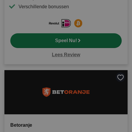
Verschillende bonussen
Speel Nu!
Lees Review
Bewa
als
favori
Betoranje