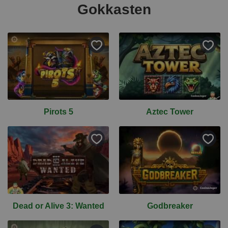
Gokkasten
Bewaar
Bewa
als
als
favoriet
favori
Pirots 5
Aztec Tower
Bewaar
Bewa
als
als
favoriet
favori
Dead or Alive 3: Wanted
Godbreaker