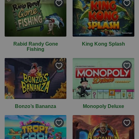
Bewaar
Bewa
als
als
favoriet
favori
Rabid Randy Gone
King Kong Splash
Fishing
Bewaar
Bewa
als
als
favoriet
favori
Bonzo’s Bananza
Monopoly Deluxe
Bewaar
Bewa
als
als
favoriet
favori