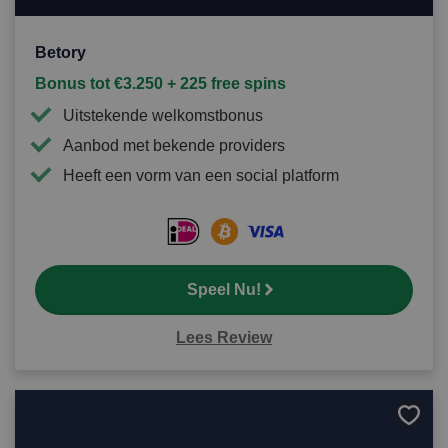
Betory
Bonus tot €3.250 + 225 free spins
Uitstekende welkomstbonus
Aanbod met bekende providers
Heeft een vorm van een social platform
Speel Nu!
Lees Review
Bewa
als