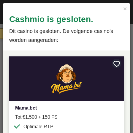
×
Cashmio is gesloten.
Dit casino is gesloten. De volgende casino's
Bewaar
worden aangeraden:
als
favoriet
Bewaar
als
favoriet
Cashmio
GESLOTEN
100% bonus tot €100 + 100 FS
Mama.bet
Tot €1.500 + 150 FS
Cashmio is een serieus goed online casino, ondanks
Optimale RTP
de erg vrolijke en ongedwongen uitstraling. Het