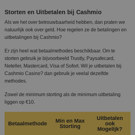
Storten en Uitbetalen bij Cashmio
Als we het over betrouwbaarheid hebben, dan praten we
natuurlijk ook over geld. Hoe regelen ze de betalingen en
uitbetalingen bij Cashmio?
Er zijn heel wat betaalmethodes beschikbaar. Om te
storten gebruik je bijvoorbeeld Trustly, Paysafecard,
Neteller, Mastercard, Visa of Sofort. Wil je uitbetalen bij
Cashmio Casino? dan gebruik je veelal dezelfde
methodes.
Zowel de minimum storting als de minimum uitbetaling
liggen op €10.
Uitbetalen
Min en Max
Betaalmethode
ook
Storting
Mogelijk?