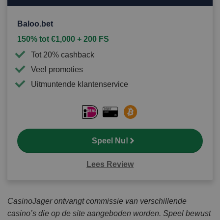
Baloo.bet
150% tot €1,000 + 200 FS
Tot 20% cashback
Veel promoties
Uitmuntende klantenservice
Speel Nu!
Lees Review
CasinoJager ontvangt commissie van verschillende
casino’s die op de site aangeboden worden. Speel bewust