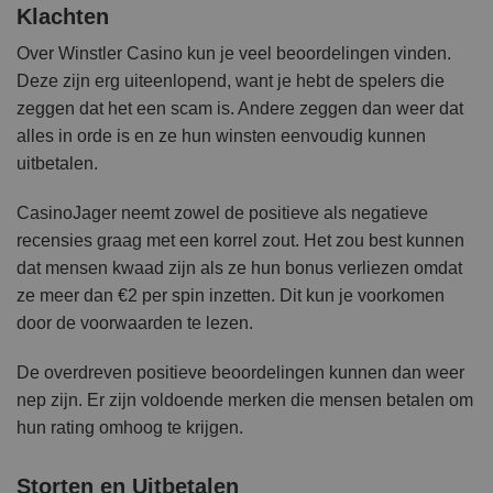
Klachten
Over Winstler Casino kun je veel beoordelingen vinden.
Deze zijn erg uiteenlopend, want je hebt de spelers die
zeggen dat het een scam is. Andere zeggen dan weer dat
alles in orde is en ze hun winsten eenvoudig kunnen
uitbetalen.
CasinoJager neemt zowel de positieve als negatieve
recensies graag met een korrel zout. Het zou best kunnen
dat mensen kwaad zijn als ze hun bonus verliezen omdat
ze meer dan €2 per spin inzetten. Dit kun je voorkomen
door de voorwaarden te lezen.
De overdreven positieve beoordelingen kunnen dan weer
nep zijn. Er zijn voldoende merken die mensen betalen om
hun rating omhoog te krijgen.
Storten en Uitbetalen