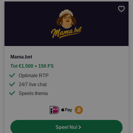
Bewa
als
favori
Mama.bet
Tot €1.500 + 150 FS
Optimale RTP
24/7 live chat
Speels thema
Speel Nu!