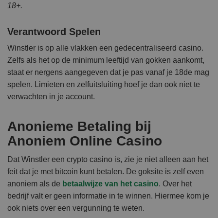
18+.
Verantwoord Spelen
Winstler is op alle vlakken een gedecentraliseerd casino.
Zelfs als het op de minimum leeftijd van gokken aankomt,
staat er nergens aangegeven dat je pas vanaf je 18de mag
spelen. Limieten en zelfuitsluiting hoef je dan ook niet te
verwachten in je account.
Anonieme Betaling bij
Anoniem Online Casino
Dat Winstler een crypto casino is, zie je niet alleen aan het
feit dat je met bitcoin kunt betalen. De goksite is zelf even
anoniem als de
betaalwijze van het casino
. Over het
bedrijf valt er geen informatie in te winnen. Hiermee kom je
ook niets over een vergunning te weten.