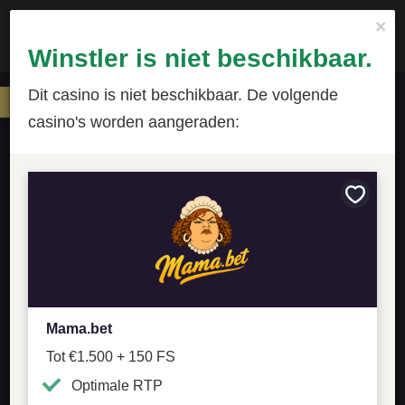
×
Winstler is niet beschikbaar.
Dit casino is niet beschikbaar. De volgende
Bewaar
casino's worden aangeraden:
als
favoriet
Bewaar
als
favoriet
Winstler
NIET BESCHIKBAAR
Tot €9.500 in 5 stortingen
Mama.bet
Tot €1.500 + 150 FS
Winstler Casino is een waar crypto casino. Je gokt er
Optimale RTP
op gokkasten, tafels, een live casino en