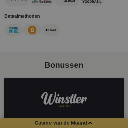
Betaalmethoden
Bonussen
Casino van de Maand