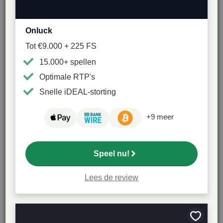
goksite is. Lees daarom snel de Winstler Casino review
van CasinoJager verder.
Onluck
Tot €9.000 + 225 FS
15.000+ spellen
Optimale RTP's
Snelle iDEAL-storting
+9 meer
Speel nu!
Winstler Casino Bonussen
Lees de review
Spelers die graag met een casino bonus spelen, kunnen
grote ogen trekken bij Winstler. Het online casino heeft
enkele grote promoties voor je klaarstaan. Om te
Bewaar
beoordelen of ze goed zijn, bekijkt CasinoJager ze een