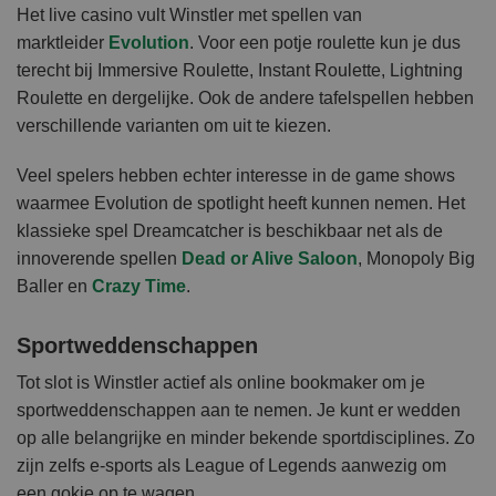
Het live casino vult Winstler met spellen van
marktleider
Evolution
. Voor een potje roulette kun je dus
terecht bij Immersive Roulette, Instant Roulette, Lightning
Roulette en dergelijke. Ook de andere tafelspellen hebben
verschillende varianten om uit te kiezen.
Veel spelers hebben echter interesse in de game shows
waarmee Evolution de spotlight heeft kunnen nemen. Het
klassieke spel Dreamcatcher is beschikbaar net als de
innoverende spellen
Dead or Alive Saloon
, Monopoly Big
Baller en
Crazy Time
.
Sportweddenschappen
Tot slot is Winstler actief als online bookmaker om je
sportweddenschappen aan te nemen. Je kunt er wedden
op alle belangrijke en minder bekende sportdisciplines. Zo
zijn zelfs e-sports als League of Legends aanwezig om
een gokje op te wagen.