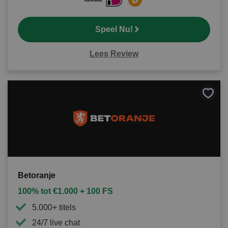
Speel Nu!
Lees Review
Bewa
als
favori
Betoranje
100% tot €1.000 + 100 FS
5.000+ titels
24/7 live chat