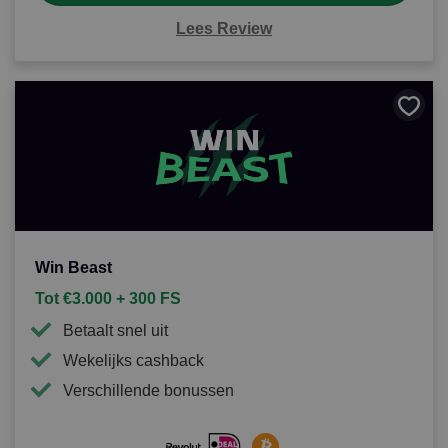
Lees Review
Bewa
als
favori
Win Beast
Tot €3.000 + 300 FS
Betaalt snel uit
Wekelijks cashback
Verschillende bonussen