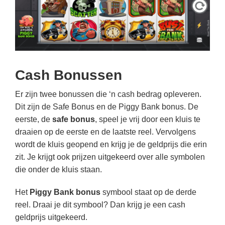
Cash Bonussen
Er zijn twee bonussen die ‘n cash bedrag opleveren.
Dit zijn de Safe Bonus en de Piggy Bank bonus. De
eerste, de
safe bonus
, speel je vrij door een kluis te
draaien op de eerste en de laatste reel. Vervolgens
wordt de kluis geopend en krijg je de geldprijs die erin
zit. Je krijgt ook prijzen uitgekeerd over alle symbolen
die onder de kluis staan.
Het
Piggy Bank bonus
symbool staat op de derde
reel. Draai je dit symbool? Dan krijg je een cash
geldprijs uitgekeerd.