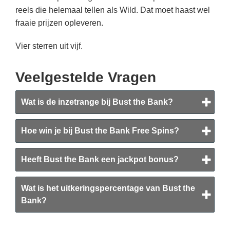
reels die helemaal tellen als Wild. Dat moet haast wel
fraaie prijzen opleveren.
Vier sterren uit vijf.
Veelgestelde Vragen
Wat is de inzetrange bij Bust the Bank?
Hoe win je bij Bust the Bank Free Spins?
Heeft Bust the Bank een jackpot bonus?
Wat is het uitkeringspercentage van Bust the
Bank?