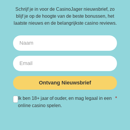
Schrijf je in voor de CasinoJager nieuwsbrief, zo
blijf je op de hoogte van de beste bonussen, het
laatste nieuws en de belangrijkste casino reviews.
Ontvang Nieuwsbrief
Ik ben 18+ jaar of ouder, en mag legaal in een
*
online casino spelen.