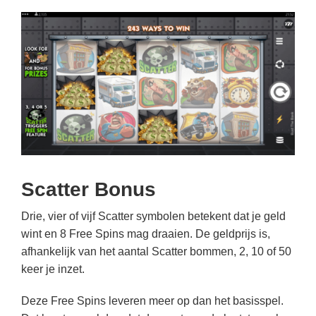
Scatter Bonus
Drie, vier of vijf Scatter symbolen betekent dat je geld
wint en 8 Free Spins mag draaien. De geldprijs is,
afhankelijk van het aantal Scatter bommen, 2, 10 of 50
keer je inzet.
Deze Free Spins leveren meer op dan het basisspel.