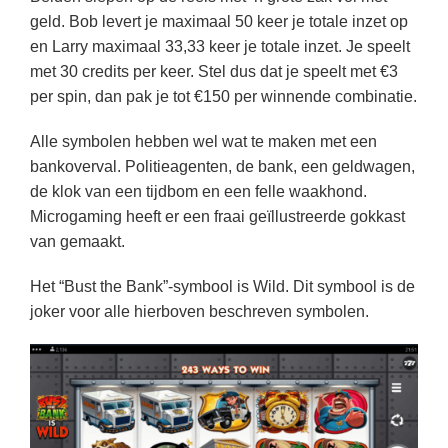
geld. Bob levert je maximaal 50 keer je totale inzet op
en Larry maximaal 33,33 keer je totale inzet. Je speelt
met 30 credits per keer. Stel dus dat je speelt met €3
per spin, dan pak je tot €150 per winnende combinatie.
Alle symbolen hebben wel wat te maken met een
bankoverval. Politieagenten, de bank, een geldwagen,
de klok van een tijdbom en een felle waakhond.
Microgaming heeft er een fraai geïllustreerde gokkast
van gemaakt.
Het “Bust the Bank”-symbool is Wild. Dit symbool is de
joker voor alle hierboven beschreven symbolen.