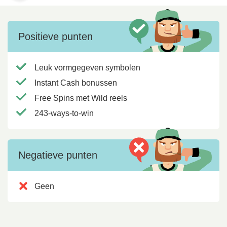
Positieve punten
Leuk vormgegeven symbolen
Instant Cash bonussen
Free Spins met Wild reels
243-ways-to-win
Negatieve punten
Geen