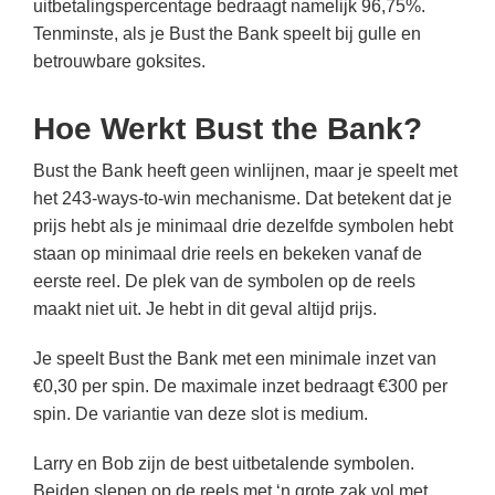
uitbetalingspercentage bedraagt namelijk 96,75%.
Tenminste, als je Bust the Bank speelt bij gulle en
betrouwbare goksites.
Hoe Werkt Bust the Bank?
Bust the Bank heeft geen winlijnen, maar je speelt met
het 243-ways-to-win mechanisme. Dat betekent dat je
prijs hebt als je minimaal drie dezelfde symbolen hebt
staan op minimaal drie reels en bekeken vanaf de
eerste reel. De plek van de symbolen op de reels
maakt niet uit. Je hebt in dit geval altijd prijs.
Je speelt Bust the Bank met een minimale inzet van
€0,30 per spin. De maximale inzet bedraagt €300 per
spin. De variantie van deze slot is medium.
Larry en Bob zijn de best uitbetalende symbolen.
Beiden slepen op de reels met ‘n grote zak vol met