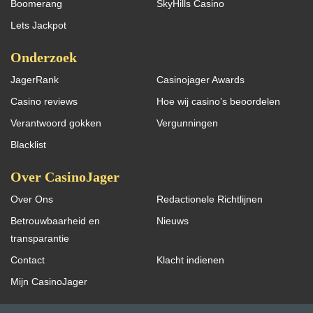
Boomerang
SkyHills Casino
Lets Jackpot
Onderzoek
JagerRank
Casinojager Awards
Casino reviews
Hoe wij casino’s beoordelen
Verantwoord gokken
Vergunningen
Blacklist
Over CasinoJager
Over Ons
Redactionele Richtlijnen
Betrouwbaarheid en
Nieuws
transparantie
Contact
Klacht indienen
Mijn CasinoJager