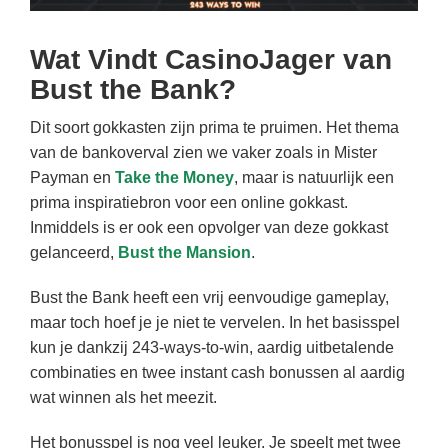
Wat Vindt CasinoJager van
Bust the Bank?
Dit soort gokkasten zijn prima te pruimen. Het thema
van de bankoverval zien we vaker zoals in Mister
Payman en
Take the Money
, maar is natuurlijk een
prima inspiratiebron voor een online gokkast.
Inmiddels is er ook een opvolger van deze gokkast
gelanceerd,
Bust the Mansion
.
Bust the Bank heeft een vrij eenvoudige gameplay,
maar toch hoef je je niet te vervelen. In het basisspel
kun je dankzij 243-ways-to-win, aardig uitbetalende
combinaties en twee instant cash bonussen al aardig
wat winnen als het meezit.
Het bonusspel is nog veel leuker. Je speelt met twee