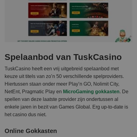
Spelaanbod van TuskCasino
TuskCasino heeft een vrij uitgebreid spelaanbod met
keuze uit titels van zo’n 50 verschillende spelproviders.
Hiertussen staan onder meer Play’n GO, Nolimit City,
NetEnt, Pragmatic Play en
MicroGaming gokkasten
. De
spellen van deze laatste provider zijn ondertussen al
enkele jaren in bezit van Games Global. Erg up-to-date is
het casino dus niet.
Online Gokkasten