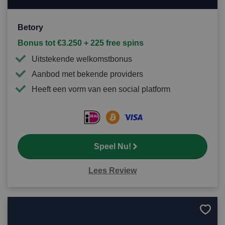
Betory
Bonus tot €3.250 + 225 free spins
Uitstekende welkomstbonus
Aanbod met bekende providers
Heeft een vorm van een social platform
Speel Nu!
Lees Review
Bewa
als