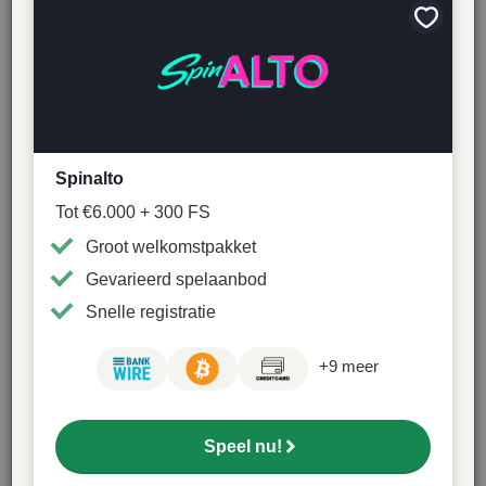
Bewaar
TuskCasino Bonussen
als
favoriet
No deposit bonussen zijn uit de mode geraakt. Maar bij
TuskCasino krijg je nog wel een echte
casino bonus
zonder te storten
. Als je een account aanmaakt en dit
account bevestigt, krijg je €5 gratis speelgeld in je account.
Spinalto
Aangezien
online gokken zonder account
niet mogelijk
is bij Tusk, zul je deze registratiebonus zeker ontvangen.
Tot €6.000 + 300 FS
En dat is niet de enige promotie.
Groot welkomstpakket
Gevarieerd spelaanbod
Welkomstbonus
Snelle registratie
De welkomstbonus geeft bij TuskCasino tot €1.200. Dit
bedrag wordt eerlijk verdeeld over je eerste drie stortingen.
+9 meer
Bij de eerste storting verdubbelt het casino je geld tot €400.
Daarna gaat het twee keer om een 50% stortingsbonus tot
€400.
Speel nu!