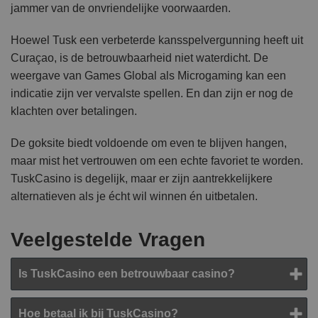
jammer van de onvriendelijke voorwaarden.
Hoewel Tusk een verbeterde kansspelvergunning heeft uit
Curaçao, is de betrouwbaarheid niet waterdicht. De
weergave van Games Global als Microgaming kan een
indicatie zijn ver vervalste spellen. En dan zijn er nog de
klachten over betalingen.
De goksite biedt voldoende om even te blijven hangen,
maar mist het vertrouwen om een echte favoriet te worden.
TuskCasino is degelijk, maar er zijn aantrekkelijkere
alternatieven als je écht wil winnen én uitbetalen.
Veelgestelde Vragen
Is TuskCasino een betrouwbaar casino?
Hoe betaal ik bij TuskCasino?