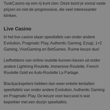
TuskCasino op een rij kunt zien. Deze toont je vooral vaste
prijzen en niet de progressieve, die veel interessanter
klinken.
Live Casino
In het live casino staan speeltafels van onder andere
Evolution, Pragmatic Play, Authentic Gaming, Ezugi, 1×2
Gaming, VivoGaming en BetGames. Ruime keuze dus!
Liefhebbers van online roulette kunnen kiezen uit onder
andere Lightning Roulette, Immersive Roulette, French
Roulette Gold en Auto-Roulette La Partage.
Blackjackspelers hebben dan weer enkele tientallen
speeltafels van onder andere Evolution, Authentic Gaming
en Pragmatic Play. De keuze voor baccarat is wat
beperkter met een dozijn speeltafels.