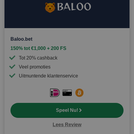
favori
Baloo.bet
150% tot €1,000 + 200 FS
Tot 20% cashback
Veel promoties
Uitmuntende klantenservice
Speel Nu!
Lees Review