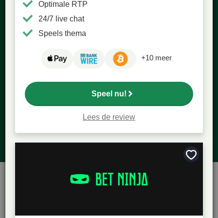
Optimale RTP
Je speelt er vooral voor een uitgebreid spelaanbod.
24/7 live chat
Ook scoort de goksite goed op het gebied van
verantwoord spelen.
Speels thema
+10 meer
Betrouwbaarheid
Spelaanbod
Speel nu!
Bonussen
Lees de review
Gebruiksgemak
Bewaar
als
favoriet
Geschreven door
Marijn Tijssen
Casino Redacteur
Laatste Update:
13 mei 2026