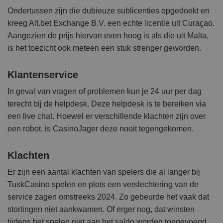
Ondertussen zijn die dubieuze sublicenties opgedoekt en
kreeg Alt.bet Exchange B.V. een echte licentie uit Curaçao.
Aangezien de prijs hiervan even hoog is als die uit Malta,
is het toezicht ook meteen een stuk strenger geworden.
Klantenservice
In geval van vragen of problemen kun je 24 uur per dag
terecht bij de helpdesk. Deze helpdesk is te bereiken via
een live chat. Hoewel er verschillende klachten zijn over
een robot, is CasinoJager deze nooit tegengekomen.
Klachten
Er zijn een aantal klachten van spelers die al langer bij
TuskCasino spelen en plots een verslechtering van de
service zagen omstreeks 2024. Zo gebeurde het vaak dat
stortingen niet aankwamen. Of erger nog, dat winsten
tijdens het spelen niet aan het saldo worden toegevoegd.