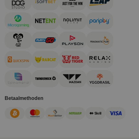
Betaalmethoden