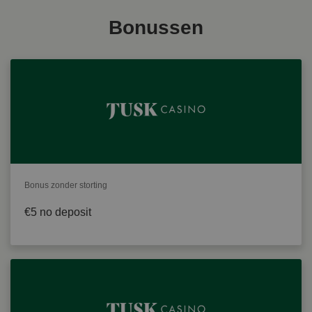
Bonussen
Bonus zonder storting
€5 no deposit