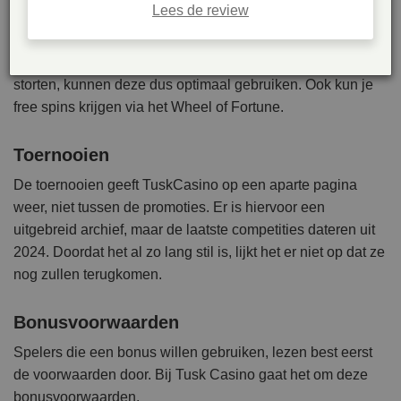
Andere Bonussen
Lees de review
Elke dag claim je bij Tusk een 20% reload bonus tot
€2.000. Alleen de high rollers die €10.000 ineens willen
storten, kunnen deze dus optimaal gebruiken. Ook kun je
free spins krijgen via het Wheel of Fortune.
Toernooien
De toernooien geeft TuskCasino op een aparte pagina
weer, niet tussen de promoties. Er is hiervoor een
uitgebreid archief, maar de laatste competities dateren uit
2024. Doordat het al zo lang stil is, lijkt het er niet op dat ze
nog zullen terugkomen.
Bonusvoorwaarden
Spelers die een bonus willen gebruiken, lezen best eerst
de voorwaarden door. Bij Tusk Casino gaat het om deze
bonusvoorwaarden.