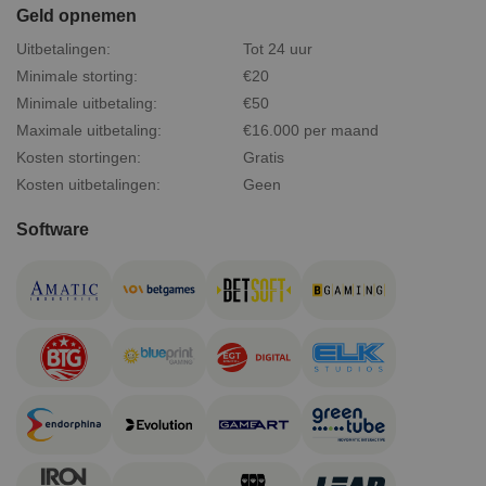
Geld opnemen
Uitbetalingen:
Tot 24 uur
Minimale storting:
€20
Minimale uitbetaling:
€50
Maximale uitbetaling:
€16.000 per maand
Kosten stortingen:
Gratis
Kosten uitbetalingen:
Geen
Software