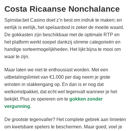
Costa Ricaanse Nonchalance
Spinstar.bet Casino doet z’n best om indruk te maken; en
eerlijk is eerlijk, het spelaanbod is zeker de moeite waard.
De gokkasten zijn beschikbaar met de optimale RTP en
het platform werkt soepel dankzij slimme categorieën en
handige sorteermogelijkheden. Het lijkt bijna te mooi om
waar te zijn.
Maar laten we niet te enthousiast worden. Met een
uitbetalingslimiet van €1.000 per dag neem je grote
winsten in slakkengang op. En dan is er nog dat
welkomstpakket, dat echt wel tegenvalt wanneer je het
bekijkt. Plus ze opereren om te
gokken zonder
vergunning
.
De grootste tegenvaller? Het complete gebrek aan limieten
om kwetsbare spelers te beschermen. Maar goed, voel je