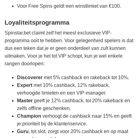
Voor Free Spins geldt een winstlimiet van €100.
Loyaliteitsprogramma
Spinstar.bet claimt zelf het meest exclusieve VIP-
programma ooit te hebben. Voor gelegenheid spelers is dat
dus een teken dat je er geen onderdeel van zult kunnen
uitmaken. Voor je het tot VIP schopt, kun je wel enkele
rangen doorlopen:
Discoverer
met 5% cashback en rakeback tot 10%.
Expert
met 10% cashback, 12% rakeback,
verhoogde limieten en een VIP-manager.
Master
geeft je 12% cashback, tot 20% rakeback en
zelfs offline geschenken.
Champion
verhoogt de cashback naar 15% en geeft
je prioriteit bij de klantenservice.
Guru
, tot slot, zorgt voor 20% cashback en op maat