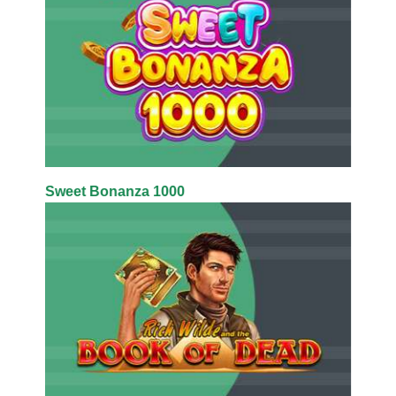
Sweet Bonanza 1000