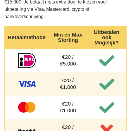
€15.000. Je betaalt niets extra door te kiezen voor
uitbetaling via Visa, Mastercard, crypto of
bankoverschrijving.
Uitbetalen
Min en Max
Betaalmethode
ook
Storting
Mogelijk?
€20 /
€5.000
€20 /
€1.000
€20 /
€1.000
€20 /