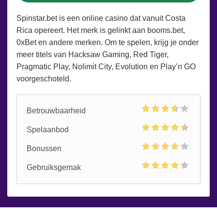
Spinstar.bet is een online casino dat vanuit Costa
Rica opereert. Het merk is gelinkt aan booms.bet,
0xBet en andere merken. Om te spelen, krijg je onder
meer titels van Hacksaw Gaming, Red Tiger,
Pragmatic Play, Nolimit City, Evolution en Play’n GO
voorgeschoteld.
Betrouwbaarheid
Spelaanbod
Bonussen
Gebruiksgemak