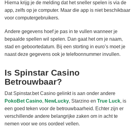
Hierna krijg je de melding dat het sneller spelen is via de
app, zelfs op je computer. Maar die app is niet beschikbaar
voor computergebruikers.
Andere gegevens hoef je pas in te vullen wanneer je
bepaalde spellen wil spelen. Dan gaat het om je naam,
stad en geboortedatum. Bij een storting in euro’s moet je
naast deze gegevens ook je telefoonnummer invullen.
Is Spinstar Casino
Betrouwbaar?
Dat Spinstar.bet Casino gelinkt is aan onder andere
PokoBet Casino
,
NewLucky
, Starzino en
True Luck
, is
een goed teken voor de betrouwbaarheid. Echter zijn er
verschillende andere belangrijke zaken om in acht te
nemen voor we ons oordeel vellen.