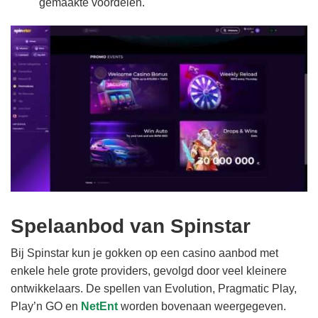
gemaakte voordelen.
Spelaanbod van Spinstar
Bij Spinstar kun je gokken op een casino aanbod met
enkele hele grote providers, gevolgd door veel kleinere
ontwikkelaars. De spellen van Evolution, Pragmatic Play,
Play’n GO en
NetEnt
worden bovenaan weergegeven.