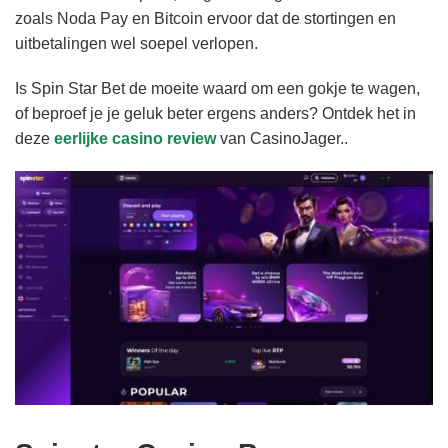
zoals Noda Pay en Bitcoin ervoor dat de stortingen en
uitbetalingen wel soepel verlopen.
Is Spin Star Bet de moeite waard om een gokje te wagen,
of beproef je je geluk beter ergens anders? Ontdek het in
deze
eerlijke casino review
van CasinoJager..