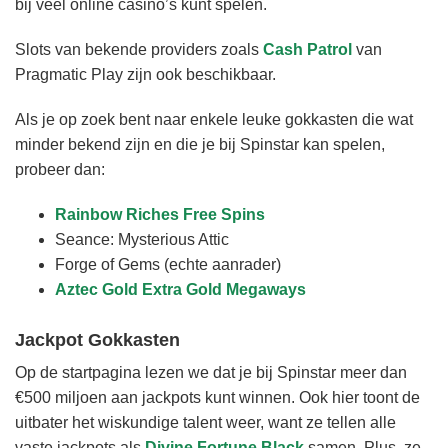
bij veel online casino’s kunt spelen.
Slots van bekende providers zoals
Cash Patrol
van
Pragmatic Play zijn ook beschikbaar.
Als je op zoek bent naar enkele leuke gokkasten die wat
minder bekend zijn en die je bij Spinstar kan spelen,
probeer dan:
Rainbow Riches Free Spins
Seance: Mysterious Attic
Forge of Gems (echte aanrader)
Aztec Gold Extra Gold Megaways
Jackpot Gokkasten
Op de startpagina lezen we dat je bij Spinstar meer dan
€500 miljoen aan jackpots kunt winnen. Ook hier toont de
uitbater het wiskundige talent weer, want ze tellen alle
vaste jackpots als
Divine Fortune Black
samen. Plus, ze