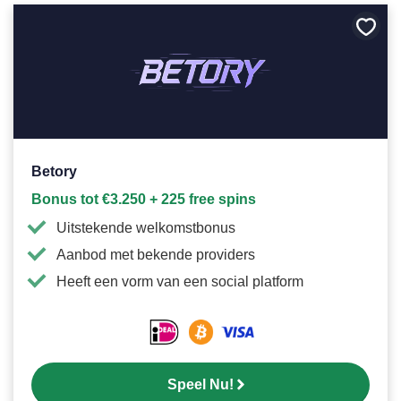
Bewa
als
favori
Betory
Bonus tot €3.250 + 225 free spins
Uitstekende welkomstbonus
Aanbod met bekende providers
Heeft een vorm van een social platform
Speel Nu!