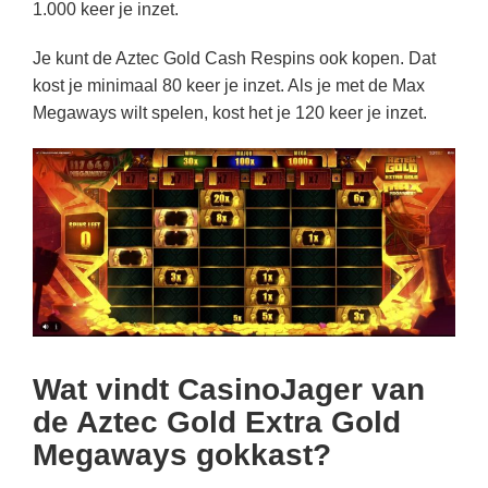
1.000 keer je inzet.
Je kunt de Aztec Gold Cash Respins ook kopen. Dat
kost je minimaal 80 keer je inzet. Als je met de Max
Megaways wilt spelen, kost het je 120 keer je inzet.
Wat vindt CasinoJager van
de Aztec Gold Extra Gold
Megaways gokkast?