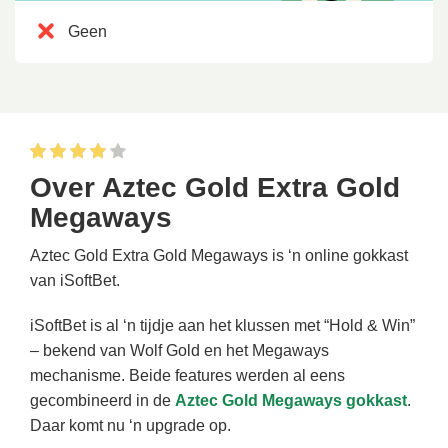
Geen
Over Aztec Gold Extra Gold
Megaways
Aztec Gold Extra Gold Megaways is ‘n online gokkast
van iSoftBet.
iSoftBet is al ‘n tijdje aan het klussen met “Hold & Win”
– bekend van Wolf Gold en het Megaways
mechanisme. Beide features werden al eens
gecombineerd in de
Aztec Gold Megaways gokkast
.
Daar komt nu ‘n upgrade op.