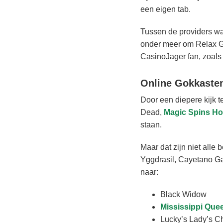
een eigen tab.
Tussen de providers w
onder meer om Relax Ga
CasinoJager fan, zoals 
Online Gokkaste
Door een diepere kijk 
Dead,
Magic Spins Ho
staan.
Maar dat zijn niet alle b
Yggdrasil, Cayetano Ga
naar:
Black Widow
Mississippi Que
Lucky’s Lady’s C