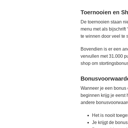
Toernooien en S
De toernooien staan nie
menu met als bijschri
te winnen door veel te 
Bovendien is er een an
vervullen met 31.000 pun
shop om stortingsbonus
Bonusvoorwaard
Wanneer je een bonus 
beginnen krijg je eerst
andere bonusvoorwaar
Het is nooit toeg
Je krijgt de bonus