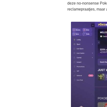
deze no-nonsense PokoB
reclamepraatjes, maar 