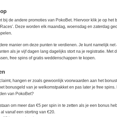
hop
t bij de andere promoties van PokoBet. Hiervoor klik je op het b
ft ‘Races’. Deze worden elk maandag, woensdag en zaterdag ge
spelen.
dere manier om deze punten te verdienen. Je kunt namelijk net 
ten als je vijf dagen lang dagelijks stort na je registratie. Met
sen, free spins of gratis weddenschappen te kopen.
en
claimt, hangen er zoals gewoonlijk voorwaarden aan het bonus
 het bonusgeld van je welkomstpakket en pas later je free spins.
den van PokoBet?
estaan om meer dan €5 per spin in te zetten als je een bonus heb
 al vanaf een storting van €20.