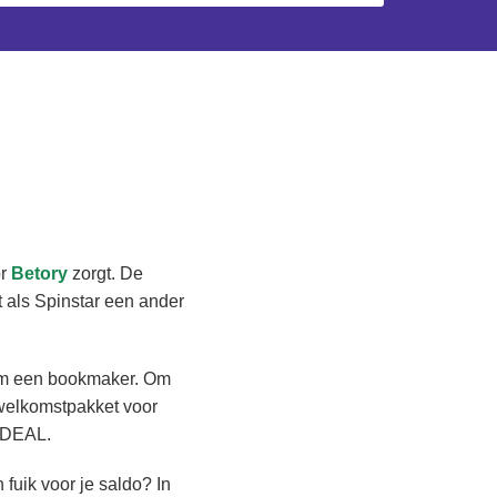
or
Betory
zorgt. De
t als Spinstar een ander
om een bookmaker. Om
 welkomstpakket voor
 iDEAL.
fuik voor je saldo? In