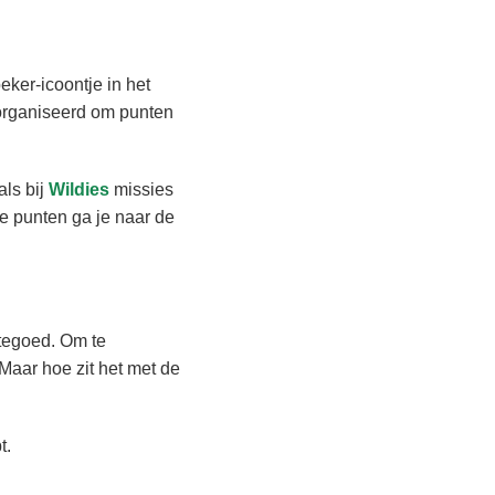
eker-icoontje in het
organiseerd om punten
als bij
Wildies
missies
 de punten ga je naar de
tegoed. Om te
 Maar hoe zit het met de
t.