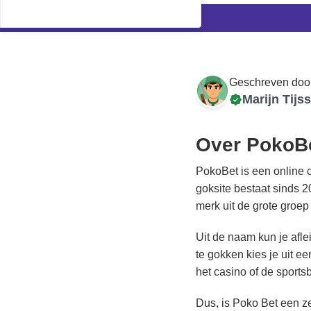
Geschreven doo
Marijn Tijs
Over PokoB
PokoBet is een online 
goksite bestaat sinds 2
merk uit de grote groe
Uit de naam kun je afle
te gokken kies je uit e
het casino of de sports
Dus, is Poko Bet een z