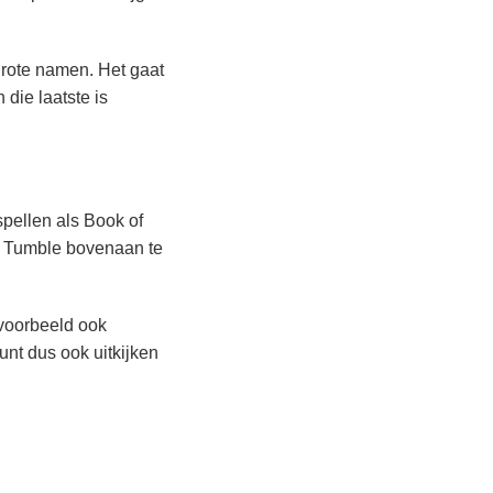
rote namen. Het gaat
die laatste is
pellen als Book of
 Tumble bovenaan te
ijvoorbeeld ook
nt dus ook uitkijken