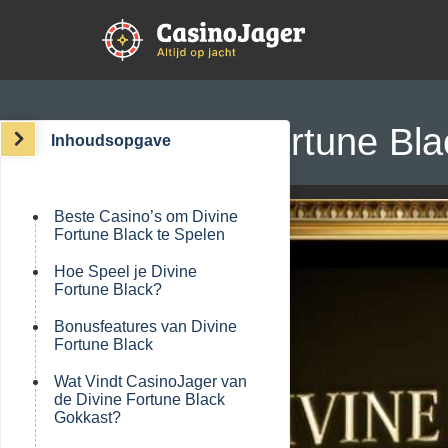
Divine Fortune Bla
Inhoudsopgave
Beste Casino’s om Divine
Fortune Black te Spelen
Hoe Speel je Divine
Fortune Black?
Bonusfeatures van Divine
Fortune Black
Wat Vindt CasinoJager van
de Divine Fortune Black
Gokkast?