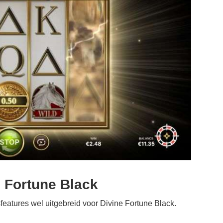
 Fortune Black
nusfeatures wel uitgebreid voor Divine Fortune Black.