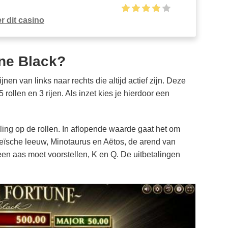
r dit casino
une Black?
nen van links naar rechts die altijd actief zijn. Deze
 rollen en 3 rijen. Als inzet kies je hierdoor een
ling op de rollen. In aflopende waarde gaat het om
sche leeuw, Minotaurus en Aëtos, de arend van
en aas moet voorstellen, K en Q. De uitbetalingen