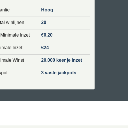
ds
Ja
betalingspercentage
96,08%
antie
Hoog
antie
Hoog
al winlijnen
20
al winlijnen
20
 Minimale Inzet
€0,20
 Minimale Inzet
€0,20
imale Inzet
€24
imale Inzet
€24
imale Winst
20.000 keer je inzet
imale Winst
20.000 keer je inzet
kpot
3 vaste jackpots
kpot
3 vaste jackpots