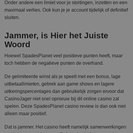
Onder andere een limiet voor je stortingen, inzetten en een
maximaal verlies. Ook kun je je account tijdelijk of definitief
sluiten.
Jammer, is Hier het Juiste
Woord
Hoewel SpadesPlanet veel positieve punten heeft, maar
toch hebben de negatieve punten de overhand.
De gelimiteerde winst als je speelt met een bonus, lage
uitbetaallimieten, gebrek aan game shows en lagere
uitkeringspercentages dan gebruikelijk zorgen ervoor dat
CasinoJager niet snel opnieuw bij dit online casino zal
spelen. Deze SpadesPlanet casino review is dan ook niet
alleen maar positief.
Dat is jammer. Het casino heeft namelijk samenwerkingen