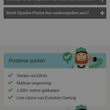
Biedt Spades Planet live casinospellen aan?
Positieve punten
Storten via iDEAL
Maltese vergunning
1.000+ online gokkasten
Live casino van Evolution Gaming