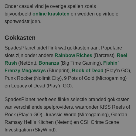
Onder casual vind je overige spellen zoals
bijvoorbeeld
online krasloten
en wedden op virtuele
sportwedstrijden.
Gokkasten
SpadesPlanet bidet flink wat gokkasten aan. Populaire
slots zijn onder andere
Rainbow Riches
(Barcrest),
Reel
Rush
(NetEnt),
Bonanza
(Big Time Gaming),
Fishin’
Frenzy Megaways
(Blueprint),
Book of Dead
(Play’n GO),
Punk Rocker (Nolimit City), 9 Pots of Gold (Microgaming)
en Legacy of Dead (Play’n GO).
SpadesPlanet heeft een flinke selectie branded gokkasten
van verschillende spelproviders, waaronder KISS Reels of
Rock (Play’n GO), Jurassic World (Mircogaming), Gordan
Ramsay Hell’s Kitchen (Netent) en CSI: Crime Scene
Investigation (SkyWind).