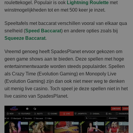
roulettekogel. Populair is ook
Lightning Roulette
met
winstmogelijkheden tot en met 500 keer je inzet.
Speeltafels met baccarat verschillen vooral van elkaar qua
snelheid (
Speed Baccarat
) en andere opties zoals bij
Squeeze Baccarat
.
Vreemd genoeg heeft SpadesPlanet ervoor gekozen om
geen game shows aan te bieden. Deze spellen met hoge
entertainmentwaarde worden steeds populairder. Spellen
als Crazy Time (Evolution Gaming) en Monopoly Live
(Evolution Gaming) zijn dan ook niet meer weg te denken
uit menig live casino. Toch speel je deze spellen niet in het
live casino van SpadesPlanet.