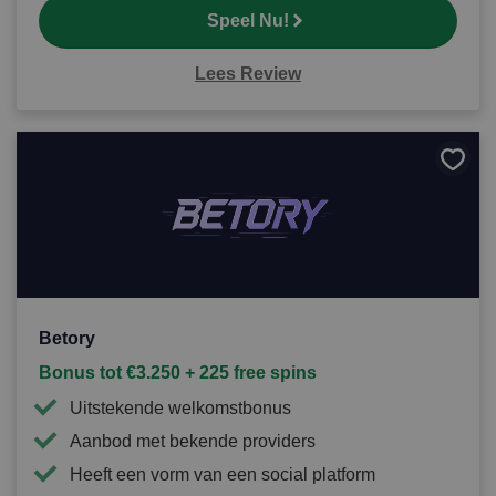
Speel Nu!
Lees Review
Bewa
als
favori
Betory
Bonus tot €3.250 + 225 free spins
Uitstekende welkomstbonus
Aanbod met bekende providers
Heeft een vorm van een social platform