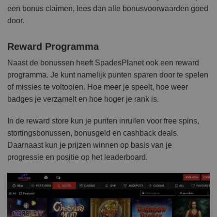
een bonus claimen, lees dan alle bonusvoorwaarden goed
door.
Reward Programma
Naast de bonussen heeft SpadesPlanet ook een reward
programma. Je kunt namelijk punten sparen door te spelen
of missies te voltooien. Hoe meer je speelt, hoe weer
badges je verzamelt en hoe hoger je rank is.
In de reward store kun je punten inruilen voor free spins,
stortingsbonussen, bonusgeld en cashback deals.
Daarnaast kun je prijzen winnen op basis van je
progressie en positie op het leaderboard.