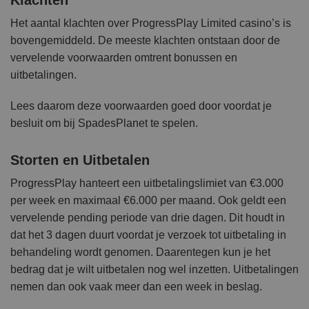
Klachten
Het aantal klachten over ProgressPlay Limited casino’s is
bovengemiddeld. De meeste klachten ontstaan door de
vervelende voorwaarden omtrent bonussen en
uitbetalingen.
Lees daarom deze voorwaarden goed door voordat je
besluit om bij SpadesPlanet te spelen.
Storten en Uitbetalen
ProgressPlay hanteert een uitbetalingslimiet van €3.000
per week en maximaal €6.000 per maand. Ook geldt een
vervelende pending periode van drie dagen. Dit houdt in
dat het 3 dagen duurt voordat je verzoek tot uitbetaling in
behandeling wordt genomen. Daarentegen kun je het
bedrag dat je wilt uitbetalen nog wel inzetten. Uitbetalingen
nemen dan ook vaak meer dan een week in beslag.