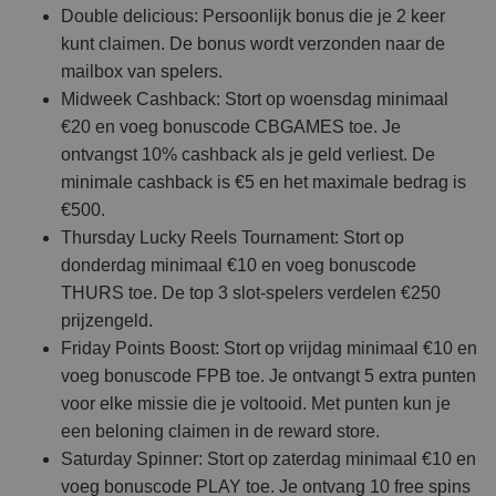
Double delicious: Persoonlijk bonus die je 2 keer
kunt claimen. De bonus wordt verzonden naar de
mailbox van spelers.
Midweek Cashback: Stort op woensdag minimaal
€20 en voeg bonuscode CBGAMES toe. Je
ontvangst 10% cashback als je geld verliest. De
minimale cashback is €5 en het maximale bedrag is
€500.
Thursday Lucky Reels Tournament: Stort op
donderdag minimaal €10 en voeg bonuscode
THURS toe. De top 3 slot-spelers verdelen €250
prijzengeld.
Friday Points Boost: Stort op vrijdag minimaal €10 en
voeg bonuscode FPB toe. Je ontvangt 5 extra punten
voor elke missie die je voltooid. Met punten kun je
een beloning claimen in de reward store.
Saturday Spinner: Stort op zaterdag minimaal €10 en
voeg bonuscode PLAY toe. Je ontvang 10 free spins