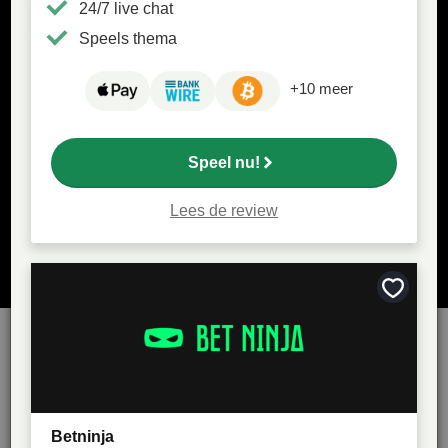
24/7 live chat
deze eerlijke Spades Planet review van
Speels thema
CasinoJager.com.
+10 meer
Betrouwbaarheid
Spelaanbod
Speel nu!
Bonussen
Lees de review
Gebruiksgemak
Bewaar
als
favoriet
Geschreven door
Marijn Tijssen
Casino Redacteur
Laatste Update:
21 februari 2025
Betninja