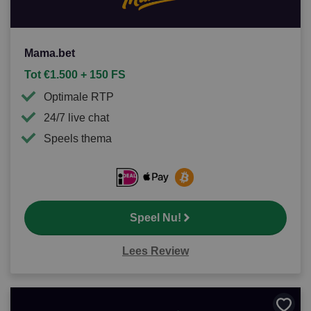
Mama.bet
Tot €1.500 + 150 FS
Optimale RTP
24/7 live chat
Speels thema
Speel Nu!
Lees Review
Bewa