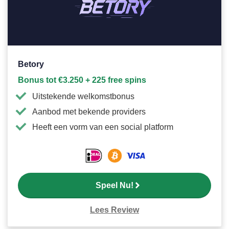
favori
Betory
Bonus tot €3.250 + 225 free spins
Uitstekende welkomstbonus
Aanbod met bekende providers
Heeft een vorm van een social platform
Speel Nu!
Lees Review