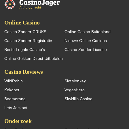
Online Casino
Casino Zonder CRUKS
Online Casino Buitenland
Casino Zonder Registratie
Nieuwe Online Casinos
Beste Legale Casino’s
Casino Zonder Licentie
Online Gokken Direct Uitbetalen
Casino Reviews
WildRobin
SlotMonkey
Kokobet
VegasHero
Boomerang
SkyHills Casino
Lets Jackpot
Onderzoek