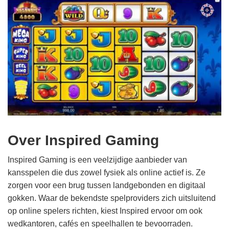
Over Inspired Gaming
Inspired Gaming is een veelzijdige aanbieder van
kansspelen die dus zowel fysiek als online actief is. Ze
zorgen voor een brug tussen landgebonden en digitaal
gokken. Waar de bekendste spelproviders zich uitsluitend
op online spelers richten, kiest Inspired ervoor om ook
wedkantoren, cafés en speelhallen te bevoorraden.