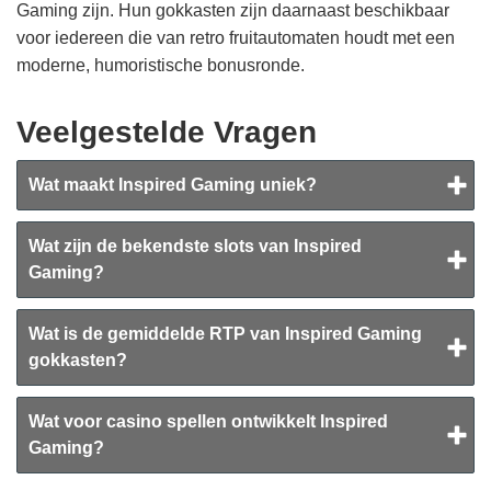
Gaming zijn. Hun gokkasten zijn daarnaast beschikbaar
voor iedereen die van retro fruitautomaten houdt met een
moderne, humoristische bonusronde.
Veelgestelde Vragen
Wat maakt Inspired Gaming uniek?
Wat zijn de bekendste slots van Inspired
Gaming?
Wat is de gemiddelde RTP van Inspired Gaming
gokkasten?
Wat voor casino spellen ontwikkelt Inspired
Gaming?