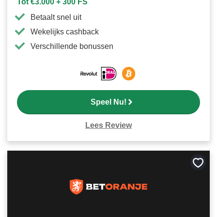
Tot €3.000 + 300 FS
Betaalt snel uit
Wekelijks cashback
Verschillende bonussen
Speel Nu!
Lees Review
Bewa
als
favori