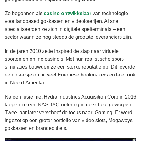
Ze begonnen als
casino ontwikkelaar
van technologie
voor landbased gokkasten en videoloterijen. Al snel
specialiseerden ze zich in digitale spelterminals – een
sector waarin ze nog steeds de grootste leveranciers zijn.
In de jaren 2010 zette Inspired de stap naar virtuele
sporten en online casino’s. Met hun realistische sport-
simulaties bouwden ze een sterke reputatie op. Dit leverde
een plaatsje op bij veel Europese bookmakers en later ook
in Noord-Amerika.
Na een fusie met Hydra Industries Acquisition Corp in 2016
kregen ze een NASDAQ-notering in de schoot geworpen.
Twee jaar later verschoof de focus naar iGaming. Er werd
ingezet op een groter portfolio van video slots, Megaways
gokkasten en branded titels.