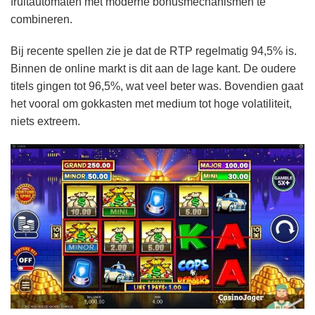
fruitautomaten met moderne bonusmechanismen te
combineren.
Bij recente spellen zie je dat de RTP regelmatig 94,5% is.
Binnen de online markt is dit aan de lage kant. De oudere
titels gingen tot 96,5%, wat veel beter was. Bovendien gaat
het vooral om gokkasten met medium tot hoge volatiliteit,
niets extreem.