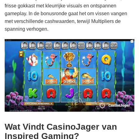
frisse gokkast met kleurrijke visuals en ontspannen
gameplay. In de bonusronde gaat het om vissen vangen
met verschillende cashwaarden, terwijl Multipliers de
spanning verhogen.
Wat Vindt CasinoJager van
Inspired Gaming?