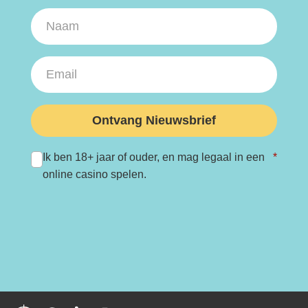
Ontvang Nieuwsbrief
Ik ben 18+ jaar of ouder, en mag legaal in een
*
online casino spelen.