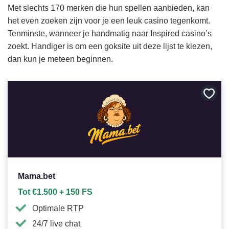
Met slechts 170 merken die hun spellen aanbieden, kan
het even zoeken zijn voor je een leuk casino tegenkomt.
Tenminste, wanneer je handmatig naar Inspired casino’s
zoekt. Handiger is om een goksite uit deze lijst te kiezen,
dan kun je meteen beginnen.
Bewa
als
favori
Mama.bet
Tot €1.500 + 150 FS
Optimale RTP
24/7 live chat