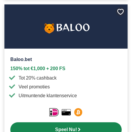
Bewa
als
favori
Baloo.bet
150% tot €1,000 + 200 FS
Tot 20% cashback
Veel promoties
Uitmuntende klantenservice
Speel Nu!