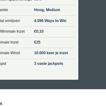
ipliers
Ja
betalingspercentage
95%
ds
Ja
antie
Hoog, Medium
antie
Hoog, Medium
al winlijnen
4.096 Ways to Win
al winlijnen
4.096 Ways to Win
 Minimale Inzet
€0,10
 Minimale Inzet
€0,10
imale Inzet
€25
imale Inzet
€25
imale Winst
10.000 keer je inzet
imale Winst
10.000 keer je inzet
kpot
3 vaste jackpots
kpot
3 vaste jackpots
26