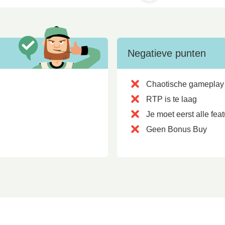
Negatieve punten
Chaotische gameplay
RTP is te laag
Je moet eerst alle feat
Geen Bonus Buy