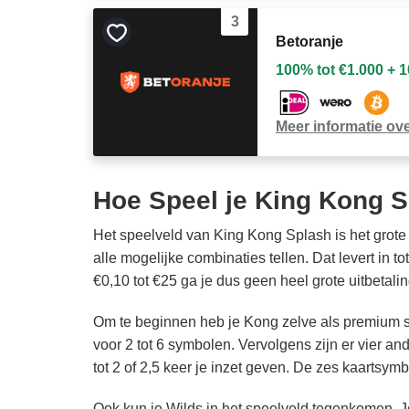
3
Bewaar
Betoranje
als
favoriet
100% tot €1.000 + 
Meer informatie ove
Hoe Speel je King Kong 
Het speelveld van King Kong Splash is het grote 6
alle mogelijke combinaties tellen. Dat levert in t
€0,10 tot €25 ga je dus geen heel grote uitbetal
Om te beginnen heb je Kong zelve als premium sym
voor 2 tot 6 symbolen. Vervolgens zijn er vier an
tot 2 of 2,5 keer je inzet geven. De zes kaartsym
Ook kun je Wilds in het speelveld tegenkomen. Je