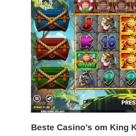
Beste Casino’s om King 