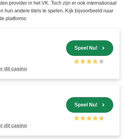
n provider in het VK. Toch zijn er ook internationaal
 hun andere titels te spelen. Kijk bijvoorbeeld naar
de platforms:
Speel Nu!
r dit casino
Speel Nu!
r dit casino