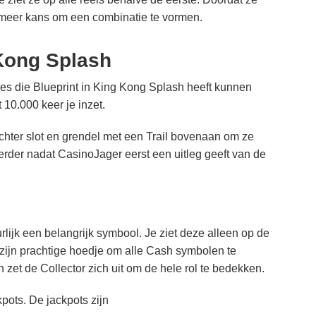
 meer kans om een combinatie te vormen.
Kong Splash
res die Blueprint in King Kong Splash heeft kunnen
 10.000 keer je inzet.
achter slot en grendel met een Trail bovenaan om ze
s verder nadat CasinoJager eerst een uitleg geeft van de
rlijk een belangrijk symbool. Je ziet deze alleen op de
et zijn prachtige hoedje om alle Cash symbolen te
 zet de Collector zich uit om de hele rol te bedekken.
pots. De jackpots zijn