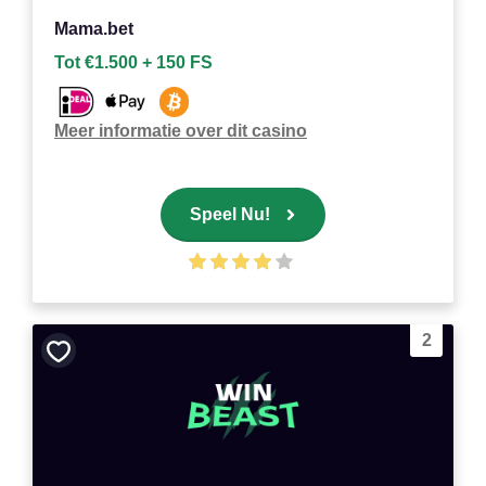
Mama.bet
Tot €1.500 + 150 FS
Meer informatie over dit casino
Speel Nu!
2
Bewaar
als
favoriet