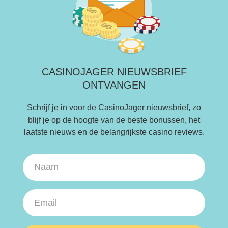
CASINOJAGER NIEUWSBRIEF
ONTVANGEN
Schrijf je in voor de CasinoJager nieuwsbrief, zo
blijf je op de hoogte van de beste bonussen, het
laatste nieuws en de belangrijkste casino reviews.