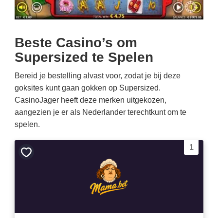
Beste Casino’s om
Supersized te Spelen
Bereid je bestelling alvast voor, zodat je bij deze
goksites kunt gaan gokken op Supersized.
CasinoJager heeft deze merken uitgekozen,
aangezien je er als Nederlander terechtkunt om te
spelen.
1
Bewaar
als
favoriet