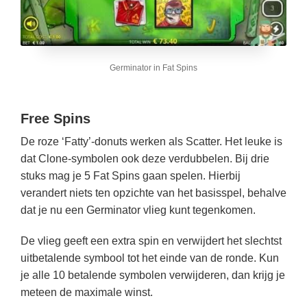
Germinator in Fat Spins
Free Spins
De roze ‘Fatty’-donuts werken als Scatter. Het leuke is
dat Clone-symbolen ook deze verdubbelen. Bij drie
stuks mag je 5 Fat Spins gaan spelen. Hierbij
verandert niets ten opzichte van het basisspel, behalve
dat je nu een Germinator vlieg kunt tegenkomen.
De vlieg geeft een extra spin en verwijdert het slechtst
uitbetalende symbool tot het einde van de ronde. Kun
je alle 10 betalende symbolen verwijderen, dan krijg je
meteen de maximale winst.