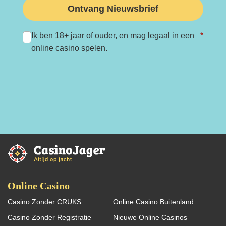
Ontvang Nieuwsbrief
Ik ben 18+ jaar of ouder, en mag legaal in een
*
online casino spelen.
Online Casino
Casino Zonder CRUKS
Online Casino Buitenland
Casino Zonder Registratie
Nieuwe Online Casinos