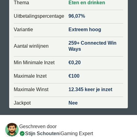
Wilds
Ja
Thema
Eten en drinken
Uitbetalingspercentage
96,07%
Variantie
Extreem hoog
259+ Connected Win
Aantal winlijnen
Ways
Min Minimale Inzet
€0,20
Maximale Inzet
€100
Maximale Winst
12.345 keer je inzet
Jackpot
Nee
Geschreven door
Stijn Schouten
iGaming Expert