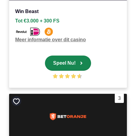
Win Beast
Tot €3.000 + 300 FS
Meer informatie over dit casino
Speel Nu!
3
Bewaar
als
favoriet