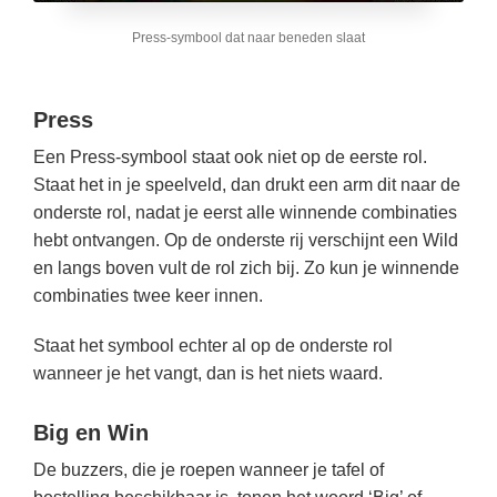
Press-symbool dat naar beneden slaat
Press
Een Press-symbool staat ook niet op de eerste rol.
Staat het in je speelveld, dan drukt een arm dit naar de
onderste rol, nadat je eerst alle winnende combinaties
hebt ontvangen. Op de onderste rij verschijnt een Wild
en langs boven vult de rol zich bij. Zo kun je winnende
combinaties twee keer innen.
Staat het symbool echter al op de onderste rol
wanneer je het vangt, dan is het niets waard.
Big en Win
De buzzers, die je roepen wanneer je tafel of