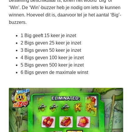
bestelling beschikbaar is, tonen het woord ‘Big’ of
‘Win’. De ‘Win’-buzzer heb je nodig om iets te kunnen
winnen. Hoeveel dit is, daarvoor tel je het aantal ‘Big’-
buzzers.
1 Big geeft 15 keer je inzet
2 Bigs geven 25 keer je inzet
3 Bigs geven 50 keer je inzet
4 Bigs geven 100 keer je inzet
5 Bigs geven 500 keer je inzet
6 Bigs geven de maximale winst