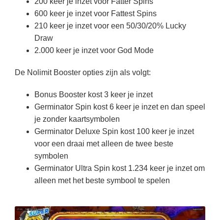
200 keer je inzet voor Fatter Spins
600 keer je inzet voor Fattest Spins
210 keer je inzet voor een 50/30/20% Lucky
Draw
2.000 keer je inzet voor God Mode
De Nolimit Booster opties zijn als volgt:
Bonus Booster kost 3 keer je inzet
Germinator Spin kost 6 keer je inzet en dan speel
je zonder kaartsymbolen
Germinator Deluxe Spin kost 100 keer je inzet
voor een draai met alleen de twee beste
symbolen
Germinator Ultra Spin kost 1.234 keer je inzet om
alleen met het beste symbool te spelen