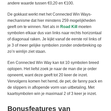
andere waarde tussen €0,20 en €100.
De gokkast werkt met het Connected Win Ways-
mechanisme dat hier minstens 259 mogelijkheden
geeft om te winnen. Net als in
Road Kill
moeten
symbolen elkaar dus van links naar rechts horizontaal
of diagonaal raken. Je kijkt vanaf de eerste rol links of
je 3 of meer gelijke symbolen zonder onderbreking op
zo’n winlijn ziet staan.
Een Connected Win Way kan tot 10 symbolen breed
oplopen. Het liefst zoek je naar de man die je order
opneemt, want deze geeft tot 20 keer de inzet.
Vervolgens komen het hemd, de pet, de fanny pack en
de slippers in aflopende vorm van uitbetaling. Met
kaartsymbolen win je maximaal 2 of 3 keer je inzet.
Bonusfeatures van