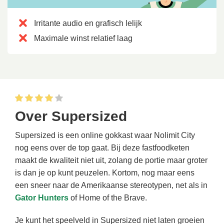
Irritante audio en grafisch lelijk
Maximale winst relatief laag
Over Supersized
Supersized is een online gokkast waar Nolimit City
nog eens over de top gaat. Bij deze fastfoodketen
maakt de kwaliteit niet uit, zolang de portie maar groter
is dan je op kunt peuzelen. Kortom, nog maar eens
een sneer naar de Amerikaanse stereotypen, net als in
Gator Hunters
of Home of the Brave.
Je kunt het speelveld in Supersized niet laten groeien