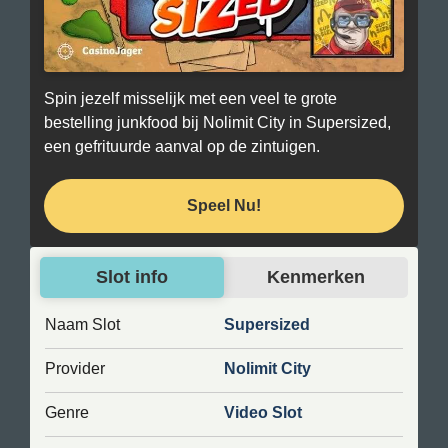
Spin jezelf misselijk met een veel te grote
bestelling junkfood bij Nolimit City in Supersized,
een gefrituurde aanval op de zintuigen.
Speel Nu!
Slot info
Kenmerken
Reels
5
Naam Slot
Supersized
Autoplay
Ja
Bonus Spel
Ja
Provider
Nolimit City
Free Spins
9
Progressieve Jackpot
Nee
Genre
Video Slot
Multipliers
Nee