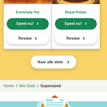
Extremely Hot
Royal Potato
Speel nu!
Speel nu!
Review
Review
Naar alle slots
Home
/
Alle Slots
/
Supersized