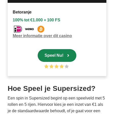
Betoranje
100% tot €1.000 + 100 FS
Meer informatie over dit casino
Speel Nu!
Hoe Speel je Supersized?
Een spin in Supersized begint op een speelveld met 5
rollen en 5 rijen. Hiervoor kies je een inzet van €1 als
je de standaardwaarde behoudt, of je gaat voor een