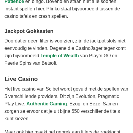
Patience
en bingo. Bovendien staan niet alle soorten
instant spellen hier. Plinko staat bijvoorbeeld tussen de
casino tafels en crash spellen.
Jackpot Gokkasten
Doordat er geen filter is voorzien, zijn de jackpot slots niet
eenvoudig te vinden. Degene die CasinoJager tegenkomt
zijn bijvoorbeeld
Temple of Wealth
van Play’n GO en
Faerie Spins van Betsoft.
Live Casino
Het live casino van Scibet wordt gevuld met de spellen van
5 verschillende providers. Dit zijn Evolution, Pragmatic
Play Live,
Authentic Gaming
, Ezugi en Eeze. Samen
zorgen ze ervoor dat je uit bijna 550 verschillende titels
kunt kiezen.
Maar ook hier maakt het gebrek aan filters de zoektocht