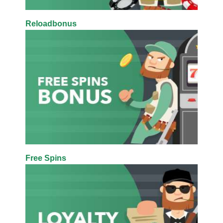
Reloadbonus
Free Spins