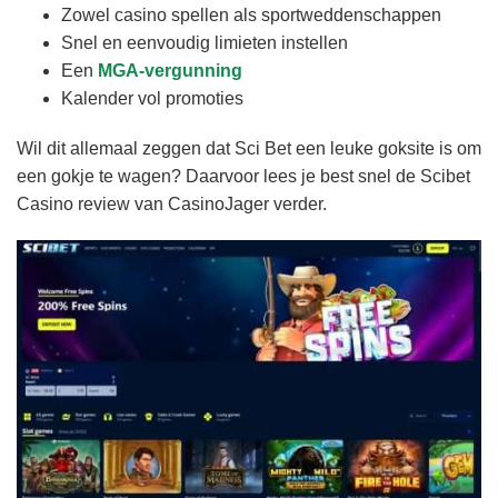
Zowel casino spellen als sportweddenschappen
Snel en eenvoudig limieten instellen
Een
MGA-vergunning
Kalender vol promoties
Wil dit allemaal zeggen dat Sci Bet een leuke goksite is om
een gokje te wagen? Daarvoor lees je best snel de Scibet
Casino review van CasinoJager verder.