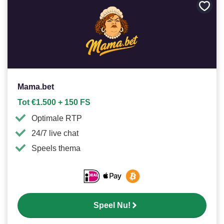
Bewa
als
favori
Mama.bet
Tot €1.500 + 150 FS
Optimale RTP
24/7 live chat
Speels thema
Speel Nu!