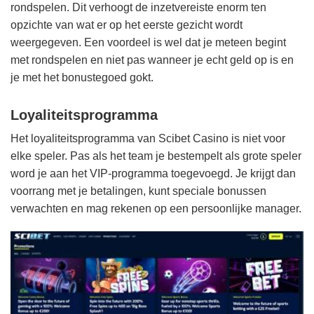
rondspelen. Dit verhoogt de inzetvereiste enorm ten
opzichte van wat er op het eerste gezicht wordt
weergegeven. Een voordeel is wel dat je meteen begint
met rondspelen en niet pas wanneer je echt geld op is en
je met het bonustegoed gokt.
Loyaliteitsprogramma
Het loyaliteitsprogramma van Scibet Casino is niet voor
elke speler. Pas als het team je bestempelt als grote speler
word je aan het VIP-programma toegevoegd. Je krijgt dan
voorrang met je betalingen, kunt speciale bonussen
verwachten en mag rekenen op een persoonlijke manager.