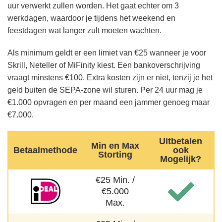
uur verwerkt zullen worden. Het gaat echter om 3
werkdagen, waardoor je tijdens het weekend en
feestdagen wat langer zult moeten wachten.
Als minimum geldt er een limiet van €25 wanneer je voor
Skrill, Neteller of MiFinity kiest. Een bankoverschrijving
vraagt minstens €100. Extra kosten zijn er niet, tenzij je het
geld buiten de SEPA-zone wil sturen. Per 24 uur mag je
€1.000 opvragen en per maand een jammer genoeg maar
€7.000.
Uitbetalen
Min en Max
Betaalmethode
ook
Storting
Mogelijk?
€25 Min. /
€5.000
Max.