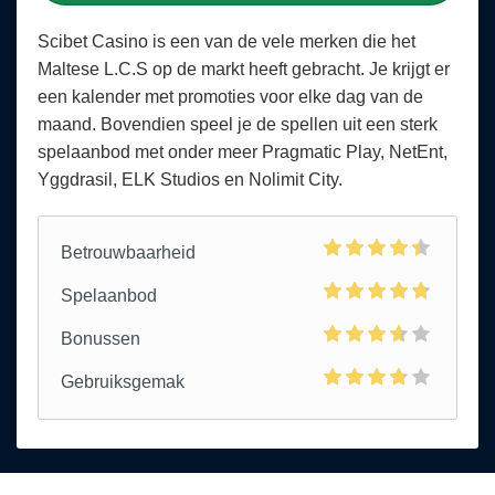
Scibet Casino is een van de vele merken die het
Maltese L.C.S op de markt heeft gebracht. Je krijgt er
een kalender met promoties voor elke dag van de
maand. Bovendien speel je de spellen uit een sterk
spelaanbod met onder meer Pragmatic Play, NetEnt,
Yggdrasil, ELK Studios en Nolimit City.
Betrouwbaarheid
Spelaanbod
Bonussen
Gebruiksgemak