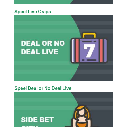
Speel Live Craps
Speel Deal or No Deal Live