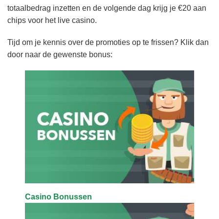
totaalbedrag inzetten en de volgende dag krijg je €20 aan
chips voor het live casino.
Tijd om je kennis over de promoties op te frissen? Klik dan
door naar de gewenste bonus:
Casino Bonussen