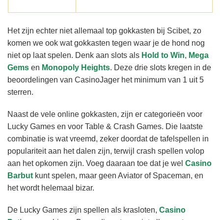
Het zijn echter niet allemaal top gokkasten bij Scibet, zo
komen we ook wat gokkasten tegen waar je de hond nog
niet op laat spelen. Denk aan slots als
Hold to Win
,
Mega
Gems
en
Monopoly Heights
. Deze drie slots kregen in de
beoordelingen van CasinoJager het minimum van 1 uit 5
sterren.
Naast de vele online gokkasten, zijn er categorieën voor
Lucky Games en voor Table & Crash Games. Die laatste
combinatie is wat vreemd, zeker doordat de tafelspellen in
populariteit aan het dalen zijn, terwijl crash spellen volop
aan het opkomen zijn. Voeg daaraan toe dat je wel
Casino
Barbut
kunt spelen, maar geen Aviator of Spaceman, en
het wordt helemaal bizar.
De Lucky Games zijn spellen als krasloten,
Casino