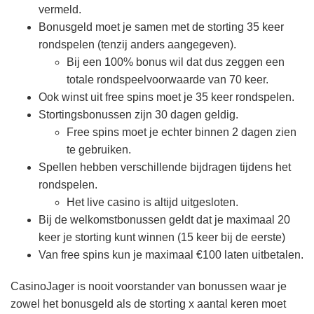
vermeld.
Bonusgeld moet je samen met de storting 35 keer
rondspelen (tenzij anders aangegeven).
Bij een 100% bonus wil dat dus zeggen een
totale rondspeelvoorwaarde van 70 keer.
Ook winst uit free spins moet je 35 keer rondspelen.
Stortingsbonussen zijn 30 dagen geldig.
Free spins moet je echter binnen 2 dagen zien
te gebruiken.
Spellen hebben verschillende bijdragen tijdens het
rondspelen.
Het live casino is altijd uitgesloten.
Bij de welkomstbonussen geldt dat je maximaal 20
keer je storting kunt winnen (15 keer bij de eerste)
Van free spins kun je maximaal €100 laten uitbetalen.
CasinoJager is nooit voorstander van bonussen waar je
zowel het bonusgeld als de storting x aantal keren moet