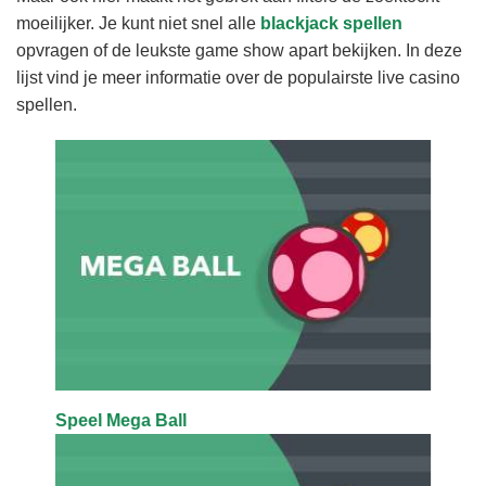
moeilijker. Je kunt niet snel alle
blackjack spellen
opvragen of de leukste game show apart bekijken. In deze
lijst vind je meer informatie over de populairste live casino
spellen.
Speel Mega Ball