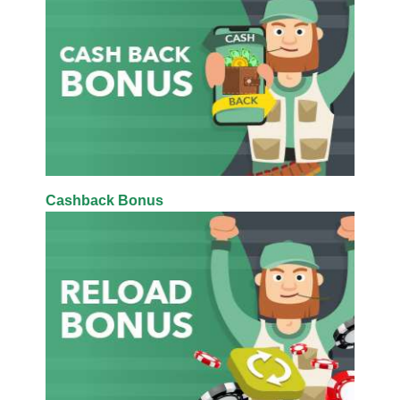
Cashback Bonus