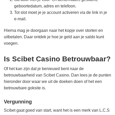
geboortedatum, adres en telefoon.
Tot slot moet je je account activeren via de link in je
e-mail.
Hierna mag je doorgaan naar het kopje over storten en
uitbetalen. Daar ontdek je hoe je geld aan je saldo kunt
voegen.
Is Scibet Casino Betrouwbaar?
Of het kan zijn dat je benieuwd bent naar de
betrouwbaarheid van Scibet Casino. Dan lees je de punten
hieronder door waar we uit de doeken doen of het een
betrouwbare goksite is.
Vergunning
Scibet gaat goed van start, want het is een merk van L.C.S