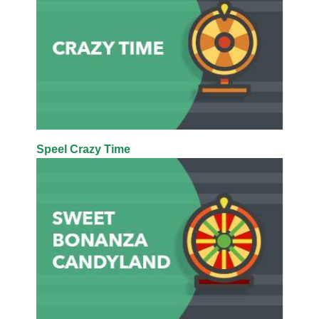
Speel Crazy Time