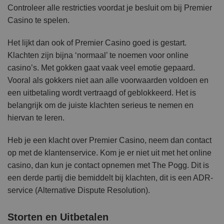
Controleer alle restricties voordat je besluit om bij Premier
Casino te spelen.
Het lijkt dan ook of Premier Casino goed is gestart.
Klachten zijn bijna ‘normaal’ te noemen voor online
casino’s. Met gokken gaat vaak veel emotie gepaard.
Vooral als gokkers niet aan alle voorwaarden voldoen en
een uitbetaling wordt vertraagd of geblokkeerd. Het is
belangrijk om de juiste klachten serieus te nemen en
hiervan te leren.
Heb je een klacht over Premier Casino, neem dan contact
op met de klantenservice. Kom je er niet uit met het online
casino, dan kun je contact opnemen met The Pogg. Dit is
een derde partij die bemiddelt bij klachten, dit is een ADR-
service (Alternative Dispute Resolution).
Storten en Uitbetalen