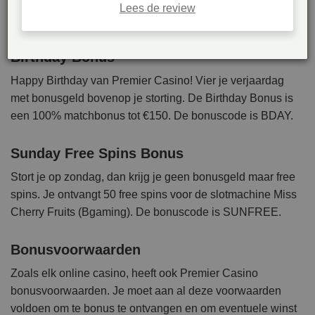
slotmachine Miss Cherry Fruits (Bgaming). De bonuscode
Lees de review
is THIRD50.
Birthday Bonus
Happy Birthday van Premier Casino! Vier je verjaardag
met bonusgeld bovenop je storting. De Birthday Bonus is
een 100% matchbonus tot €150. De bonuscode is BDAY.
Sunday Free Spins Bonus
Stort je op zondag, dan krijg je geen bonusgeld maar free
spins. Je ontvangt 50 free spins voor de slotmachine Miss
Cherry Fruits (Bgaming). De bonuscode is SUNFREE.
Bonusvoorwaarden
Zoals elk online casino, heeft ook Premier Casino
bonusvoorwaarden. Je moet aan al deze voorwaarden
voldoen om te bonus te ontvangen en om eventuele winst