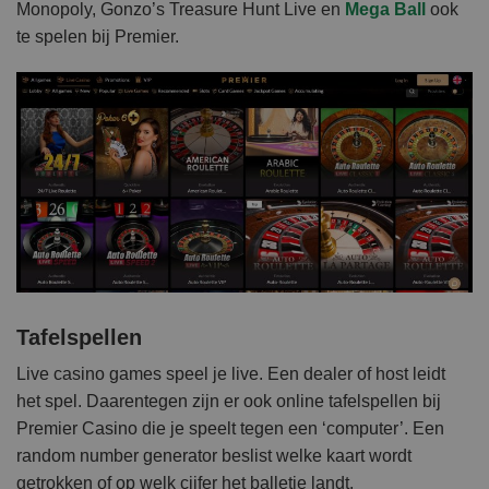
Monopoly, Gonzo’s Treasure Hunt Live en
Mega Ball
ook
te spelen bij Premier.
Tafelspellen
Live casino games speel je live. Een dealer of host leidt
het spel. Daarentegen zijn er ook online tafelspellen bij
Premier Casino die je speelt tegen een ‘computer’. Een
random number generator beslist welke kaart wordt
getrokken of op welk cijfer het balletje landt.