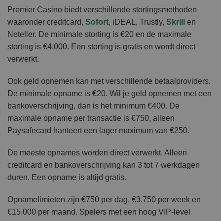
Premier Casino biedt verschillende stortingsmethoden
waaronder creditcard,
Sofort
, iDEAL, Trustly,
Skrill
en
Neteller. De minimale storting is €20 en de maximale
storting is €4.000. Een storting is gratis en wordt direct
verwerkt.
Ook geld opnemen kan met verschillende betaalproviders.
De minimale opname is €20. Wil je geld opnemen met een
bankoverschrijving, dan is het minimum €400. De
maximale opname per transactie is €750, alleen
Paysafecard hanteert een lager maximum van €250.
De meeste opnames worden direct verwerkt. Alleen
creditcard en bankoverschrijving kan 3 tot 7 werkdagen
duren. Een opname is altijd gratis.
Opnamelimieten zijn €750 per dag, €3.750 per week en
€15.000 per maand. Spelers met een hoog VIP-level