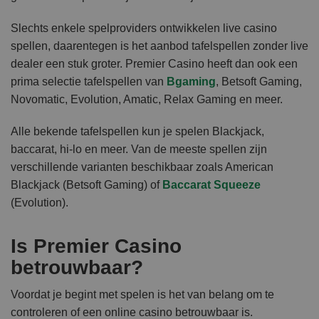
Slechts enkele spelproviders ontwikkelen live casino
spellen, daarentegen is het aanbod tafelspellen zonder live
dealer een stuk groter. Premier Casino heeft dan ook een
prima selectie tafelspellen van
Bgaming
, Betsoft Gaming,
Novomatic, Evolution, Amatic, Relax Gaming en meer.
Alle bekende tafelspellen kun je spelen Blackjack,
baccarat, hi-lo en meer. Van de meeste spellen zijn
verschillende varianten beschikbaar zoals American
Blackjack (Betsoft Gaming) of
Baccarat Squeeze
(Evolution).
Is Premier Casino
betrouwbaar?
Voordat je begint met spelen is het van belang om te
controleren of een online casino betrouwbaar is.