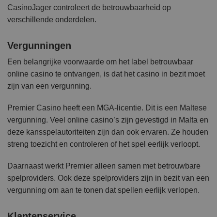
CasinoJager controleert de betrouwbaarheid op
verschillende onderdelen.
Vergunningen
Een belangrijke voorwaarde om het label betrouwbaar
online casino te ontvangen, is dat het casino in bezit moet
zijn van een vergunning.
Premier Casino heeft een MGA-licentie. Dit is een Maltese
vergunning. Veel online casino’s zijn gevestigd in Malta en
deze kansspelautoriteiten zijn dan ook ervaren. Ze houden
streng toezicht en controleren of het spel eerlijk verloopt.
Daarnaast werkt Premier alleen samen met betrouwbare
spelproviders. Ook deze spelproviders zijn in bezit van een
vergunning om aan te tonen dat spellen eerlijk verlopen.
Klantenservice