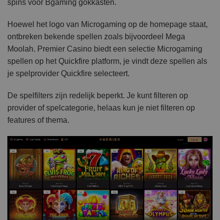
spins voor Bgaming gokkasten.
Hoewel het logo van Microgaming op de homepage staat,
ontbreken bekende spellen zoals bijvoordeel Mega
Moolah. Premier Casino biedt een selectie Microgaming
spellen op het Quickfire platform, je vindt deze spellen als
je spelprovider Quickfire selecteert.
De spelfilters zijn redelijk beperkt. Je kunt filteren op
provider of spelcategorie, helaas kun je niet filteren op
features of thema.