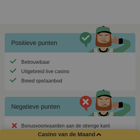
Positieve punten
Betrouwbaar
Uitgebreid live casino
Breed spelaanbod
Negatieve punten
Bonusvoorwaarden aan de strenge kant
Casino van de Maand
Gestort geld moet 3 keer worden rondgespeeld