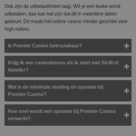
Ook zijn de uitbetaallimiet laag. Wil je een leuke winst
uitbetalen, dan kan het zijn dat dit in meerdere delen
gebeurt. Dit maakt het online casino minder geschikt voor
high-rollers.
Is Premier Casino betrouwbaar?
Krijg ik een casinobonus als ik stort met Skrill of
Neteller?
Wat is de minimale storting en opname bij
Premier Casino?
Hoe snel wordt een opname bij Premier Casino
verwerkt?