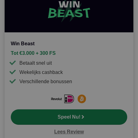
als
favori
Win Beast
Tot €3.000 + 300 FS
Betaalt snel uit
Wekelijks cashback
Verschillende bonussen
Speel Nu!
Lees Review