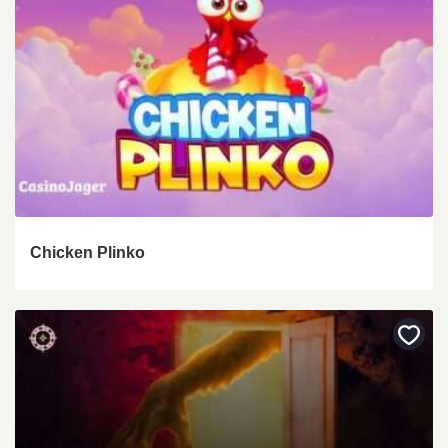
favori
Chicken Plinko
Bewa
als
favori