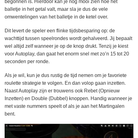
begonnen is. Hierdoor kan je nog mooi zien hoe het
balletje in het getal valt, maar sla je dus de vele
omwentelingen van het balletje in de ketel over.
Dit levert de speler een flinke tijdsbesparing op: de
wachttijd tussen speelrondes wordt gehalveerd. Jij bepaalt
wel altijd zelf wanneer je op de knop drukt. Tenzij je kiest
voor Autoplay, dan gaat het enorm snel met zo’n 15 tot 20
seconden per ronde.
Als je wil, kun je dus rustig de tijd nemen om je favoriete
roulette strategie te volgen. En dan volop gaan inzetten.
Naast Autoplay zijn er trouwens ook Rebet (Opnieuw
Inzetten) en Double (Dubbel) knoppen. Handig wanneer je
met vaste nummers speelt of als je aan het Martingalen
bent.