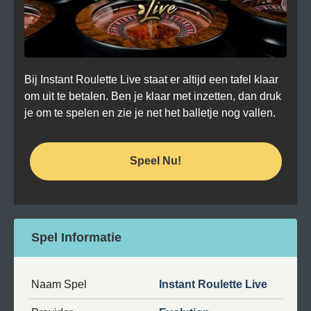
Bij Instant Roulette Live staat er altijd een tafel klaar
om uit te betalen. Ben je klaar met inzetten, dan druk
je om te spelen en zie je net het balletje nog vallen.
Speel Nu!
Spel Informatie
Naam Spel
Instant Roulette Live