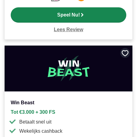
Speel Nu!
Lees Review
Bewa
als
favori
Win Beast
Tot €3.000 + 300 FS
Betaalt snel uit
Wekelijks cashback