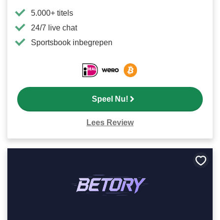
5.000+ titels
24/7 live chat
Sportsbook inbegrepen
Speel Nu!
Lees Review
Bewa
als
favori