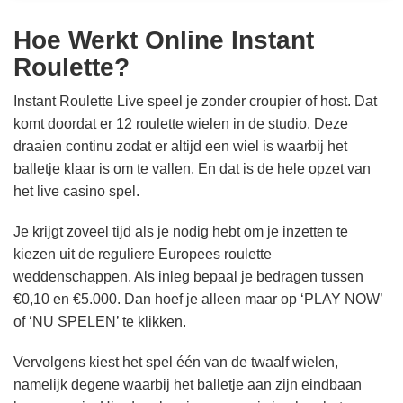
Hoe Werkt Online Instant
Roulette?
Instant Roulette Live speel je zonder croupier of host. Dat
komt doordat er 12 roulette wielen in de studio. Deze
draaien continu zodat er altijd een wiel is waarbij het
balletje klaar is om te vallen. En dat is de hele opzet van
het live casino spel.
Je krijgt zoveel tijd als je nodig hebt om je inzetten te
kiezen uit de reguliere Europees roulette
weddenschappen. Als inleg bepaal je bedragen tussen
€0,10 en €5.000. Dan hoef je alleen maar op ‘PLAY NOW’
of ‘NU SPELEN’ te klikken.
Vervolgens kiest het spel één van de twaalf wielen,
namelijk degene waarbij het balletje aan zijn eindbaan