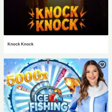
Knock Knock
Bewa
als
favori