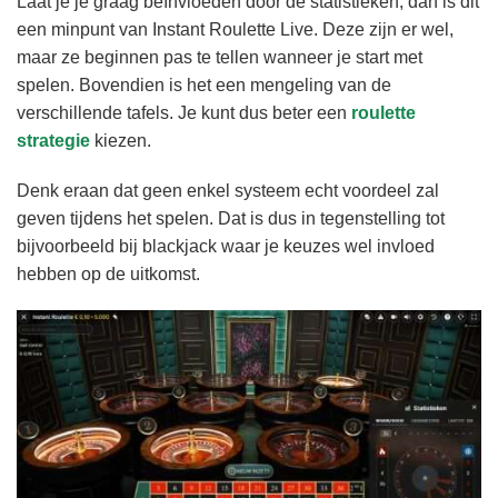
Laat je je graag beïnvloeden door de statistieken, dan is dit
een minpunt van Instant Roulette Live. Deze zijn er wel,
maar ze beginnen pas te tellen wanneer je start met
spelen. Bovendien is het een mengeling van de
verschillende tafels. Je kunt dus beter een
roulette
strategie
kiezen.
Denk eraan dat geen enkel systeem echt voordeel zal
geven tijdens het spelen. Dat is dus in tegenstelling tot
bijvoorbeeld bij blackjack waar je keuzes wel invloed
hebben op de uitkomst.