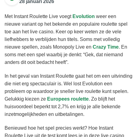
28 januari 2026
Met Instant Roulette Live voegt
Evolution
weer een
nieuwe variant op het bekende en populaire roulette spel
toe aan het live casino. Keer op keer weten ze de vele
liefhebbers te verblijden hun titels. Soms met volledig
nieuwe spellen, zoals Monopoly Live en
Crazy Time
. En
soms met een spel waarbij je denkt: “Gek, dat niemand
anders dit ooit bedacht heeft”.
In het geval van Instant Roulette gaat het om een uitvinding
die niet erg spectaculair is. Wel lost Evolution een
probleem op waardoor je sneller live roulette kunt spelen.
Gelukkig kiezen ze
Europees roulette
. Zo blijft het
huisvoordeel beperkt tot 2,7% en krijg je alle bekende
inzetmogelijkheden en uitbetalingen.
Benieuwd hoe het spel precies werkt? Hoe Instant
Roulette Live uit de test komt lees je in deze live casino