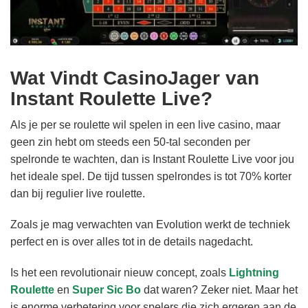
Wat Vindt CasinoJager van
Instant Roulette Live?
Als je per se roulette wil spelen in een live casino, maar
geen zin hebt om steeds een 50-tal seconden per
spelronde te wachten, dan is Instant Roulette Live voor jou
het ideale spel. De tijd tussen spelrondes is tot 70% korter
dan bij regulier live roulette.
Zoals je mag verwachten van Evolution werkt de techniek
perfect en is over alles tot in de details nagedacht.
Is het een revolutionair nieuw concept, zoals
Lightning
Roulette
en
Super Sic Bo
dat waren? Zeker niet. Maar het
is enorme verbetering voor spelers die zich ergeren aan de