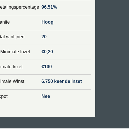
betalingspercentage
96,51%
ipliers
Ja
betalingspercentage
96,51%
ds
Ja
antie
Hoog
antie
Hoog
al winlijnen
20
al winlijnen
20
 Minimale Inzet
€0,20
 Minimale Inzet
€0,20
imale Inzet
€100
imale Inzet
€100
imale Winst
6.750 keer de inzet
imale Winst
6.750 keer de inzet
kpot
Nee
kpot
Nee