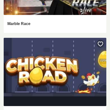
Marble Race
Bewa
als
favori