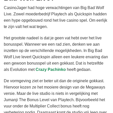
CasinoJager had hoge verwachtingen van Big Bad Wolf
Live. Zowel moederbedrijf Playtech als Quickspin hadden
een hype opgebouwd rond het live casino spel. Om eerlijk
te zijn valt het wat tegen.
Het grootste nadeel is dat je geen vat hebt over het live
bonusspel. Wanneer we een rad zien, denken we aan
inzetten op de verschillende mogelijkheden. In Big Bad
Wolf Live levert Quickspin alleen een leukere ervaring dan
een gewoon bonusspel uit een gokkast. Dat is hetzelfde
als Evolution met
Crazy Pachinko
heeft gedaan.
De vormgeving ziet er beter uit dan de originele gokkast.
Hiervoor kozen ze het mooiere design van de Megaways
versie. Maar de live studio is niets in vergelijking met
Jumanji The Bonus Level van Playtech. Bijvoorbeeld het
vuur onder de Multiplier Collect bonus heeft nog
verbetering nodig. Daarnaast komt de studio vrij leeg over.