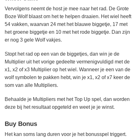
Vervolgens neemt de host je mee naar het rad. De Grote
Boze Wolf blaast om het te helpen draaien. Het wiel heeft
54 vakken, waarvan 24 met het blauwe biggetje, 17 met
het groene biggetje en 10 met het rode biggetje. Dan zijn
er nog 3 gele Wolf vakjes.
Stopt het rad op een van de biggetjes, dan win je de
Multiplier uit het vorige gedeelte vermenigvuldigd met de
x1, x2 of x3 Multiplier op het wiel. Wanneer je een van de
wolf symbolen te pakken hebt, win je x1, x2 of x7 keer de
som van alle Multipliers.
Behaalde je Multipliers met het Top Up spel, dan worden
deze bij het resultaat opgeteld en weet je je winst.
Buy Bonus
Het kan soms lang duren voor je het bonusspel triggert.