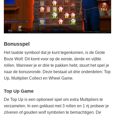
Bonusspel
Het laatste symbool dat je kunt tegenkomen, is de Grote
Boze Wolf. Dit komt voor op de eerste, derde en vijfde
rollen. Wanneer je er drie te pakken hebt, stuurt het spel je
naar de bonusronde. Deze bestaat uit drie onderdelen: Top
Up, Multiplier Collect en Wheel Game.
Top Up Game
De Top Up is een optioneel spel om extra Multipliers te
verzamelen. In een gokkast met 3 rollen en 1 rij probeer je
zilveren of gouden wolf symbolen te bemachtigen. De