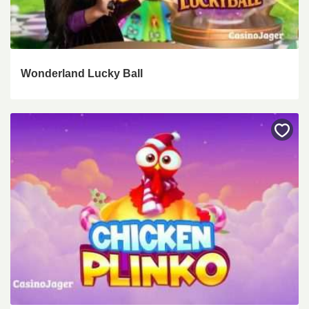
Wonderland Lucky Ball
Bewa
als
favori