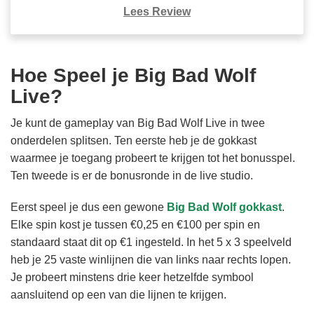
Lees Review
Hoe Speel je Big Bad Wolf
Live?
Je kunt de gameplay van Big Bad Wolf Live in twee
onderdelen splitsen. Ten eerste heb je de gokkast
waarmee je toegang probeert te krijgen tot het bonusspel.
Ten tweede is er de bonusronde in de live studio.
Eerst speel je dus een gewone
Big Bad Wolf gokkast
.
Elke spin kost je tussen €0,25 en €100 per spin en
standaard staat dit op €1 ingesteld. In het 5 x 3 speelveld
heb je 25 vaste winlijnen die van links naar rechts lopen.
Je probeert minstens drie keer hetzelfde symbool
aansluitend op een van die lijnen te krijgen.