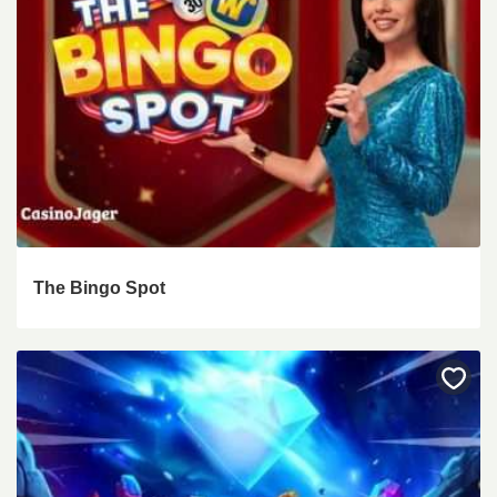
favori
The Bingo Spot
Bewa
als
favori