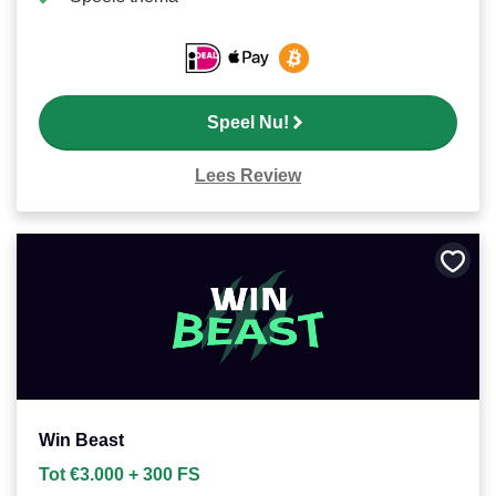
Speel Nu!
Lees Review
Bewa
als
favori
Win Beast
Tot €3.000 + 300 FS