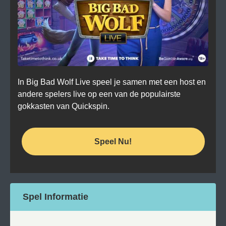
In Big Bad Wolf Live speel je samen met een host en
andere spelers live op een van de populairste
gokkasten van Quickspin.
Speel Nu!
Spel Informatie