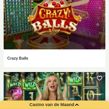
Crazy Balls
Bewa
als
favori
Casino van de Maand