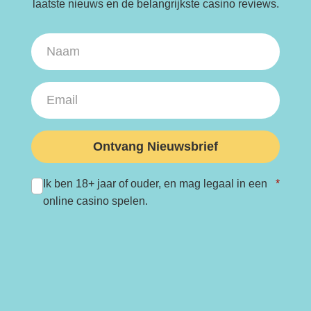
laatste nieuws en de belangrijkste casino reviews.
Ontvang Nieuwsbrief
Ik ben 18+ jaar of ouder, en mag legaal in een
*
online casino spelen.