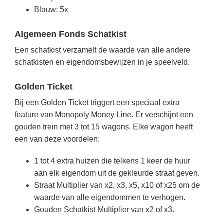
Blauw: 5x
Algemeen Fonds Schatkist
Een schatkist verzamelt de waarde van alle andere
schatkisten en eigendomsbewijzen in je speelveld.
Golden Ticket
Bij een Golden Ticket triggert een speciaal extra
feature van Monopoly Money Line. Er verschijnt een
gouden trein met 3 tot 15 wagons. Elke wagon heeft
een van deze voordelen:
1 tot 4 extra huizen die telkens 1 keer de huur
aan elk eigendom uit de gekleurde straat geven.
Straat Multiplier van x2, x3, x5, x10 of x25 om de
waarde van alle eigendommen te verhogen.
Gouden Schatkist Multiplier van x2 of x3.