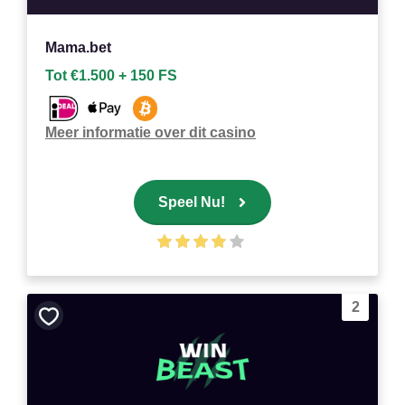
Mama.bet
Tot €1.500 + 150 FS
Meer informatie over dit casino
Speel Nu!
2
Bewaar
als
favoriet