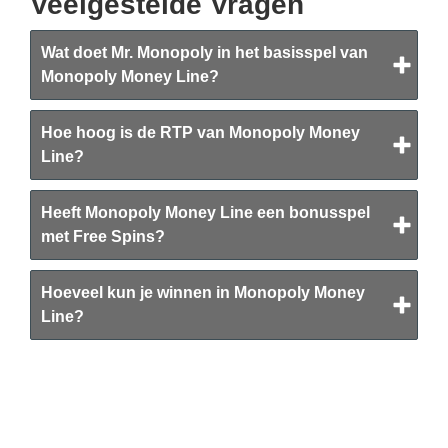
Veelgestelde Vragen
Wat doet Mr. Monopoly in het basisspel van
Monopoly Money Line?
Hoe hoog is de RTP van Monopoly Money
Line?
Heeft Monopoly Money Line een bonusspel
met Free Spins?
Hoeveel kun je winnen in Monopoly Money
Line?