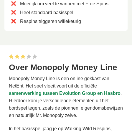
Moeilijk om veel te winnen met Free Spins
Heel standaard basisspel
Respins triggeren willekeurig
Over Monopoly Money Line
Monopoly Money Line is een online gokkast van
NetEnt. Het spel vloeit voort uit de officiële
samenwerking tussen Evolution Group en Hasbro
.
Hierdoor kom je verschillende elementen uit het
bordspel tegen, zoals de pionnen, eigendomsbewijzen
en natuurlijk Mr. Monopoly zelve.
In het basisspel jaag je op Walking Wild Respins,