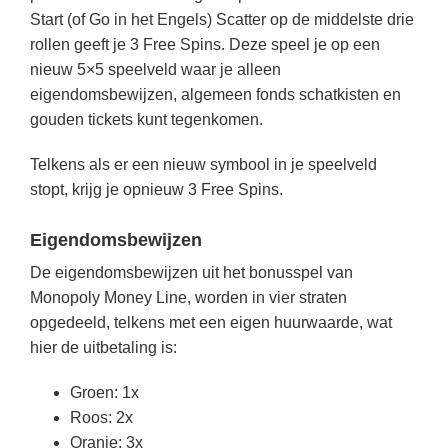
Start (of Go in het Engels) Scatter op de middelste drie
rollen geeft je 3 Free Spins. Deze speel je op een
nieuw 5×5 speelveld waar je alleen
eigendomsbewijzen, algemeen fonds schatkisten en
gouden tickets kunt tegenkomen.
Telkens als er een nieuw symbool in je speelveld
stopt, krijg je opnieuw 3 Free Spins.
Eigendomsbewijzen
De eigendomsbewijzen uit het bonusspel van
Monopoly Money Line, worden in vier straten
opgedeeld, telkens met een eigen huurwaarde, wat
hier de uitbetaling is:
Groen: 1x
Roos: 2x
Oranje: 3x