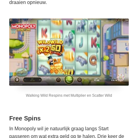
draaien opnieuw.
Walking Wild Respins met Multiplier en Scatter Wild
Free Spins
In Monopoly wil je natuurlijk graag langs Start
passeren om wat extra geld op te halen. Drie keer de