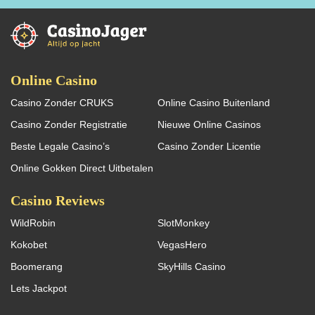
Online Casino
Casino Zonder CRUKS
Online Casino Buitenland
Casino Zonder Registratie
Nieuwe Online Casinos
Beste Legale Casino’s
Casino Zonder Licentie
Online Gokken Direct Uitbetalen
Casino Reviews
WildRobin
SlotMonkey
Kokobet
VegasHero
Boomerang
SkyHills Casino
Lets Jackpot