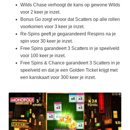
Wilds Chase verhoogt de kans op gewone Wilds
voor 2 keer je inzet.
Bonus Go zorgt ervoor dat Scatters op alle rollen
voorkomen voor 3 keer je inzet.
Re-Spins geeft je gegarandeerd Respins na je
spin voor 30 keer je inzet.
Free Spins garandeert 3 Scatters in je speelveld
voor 100 keer je inzet.
Free Spins & Chance garandeert 3 Scatters in je
speelveld en dat je een Golden Ticket krijgt met
een kanskaart voor 300 keer je inzet.