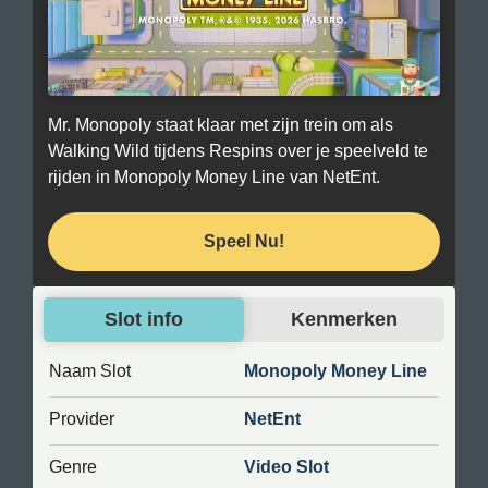
Mr. Monopoly staat klaar met zijn trein om als
Walking Wild tijdens Respins over je speelveld te
rijden in Monopoly Money Line van NetEnt.
Speel Nu!
Slot info
Kenmerken
Reels
5
Naam Slot
Monopoly Money Line
Autoplay
Ja
Bonus Spel
Ja
Provider
NetEnt
Free Spins
3
Progressieve Jackpot
Nee
Genre
Video Slot
Multipliers
Ja