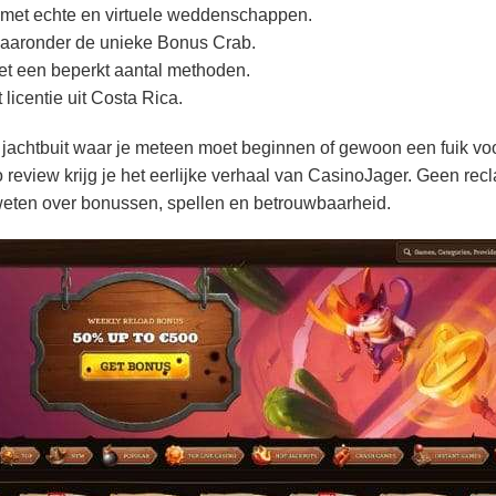
met echte en virtuele weddenschappen.
waaronder de unieke Bonus Crab.
et een beperkt aantal methoden.
licentie uit Costa Rica.
 jachtbuit waar je meteen moet beginnen of gewoon een fuik voo
review krijg je het eerlijke verhaal van CasinoJager. Geen rec
 weten over bonussen, spellen en betrouwbaarheid.