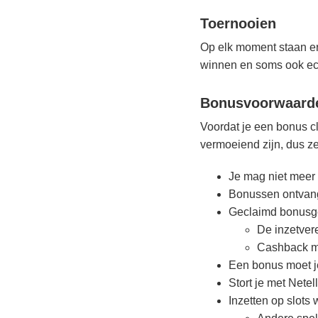
Toernooien
Op elk moment staan er
winnen en soms ook ec
Bonusvoorwaard
Voordat je een bonus cl
vermoeiend zijn, dus z
Je mag niet meer 
Bonussen ontvang 
Geclaimd bonusgel
De inzetvere
Cashback mo
Een bonus moet j
Stort je met Netel
Inzetten op slots