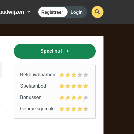
aalwijzen
Registreer
Login
Speel nu!
Betrouwbaarheid
Spelaanbod
Bonussen
c
Gebruiksgemak