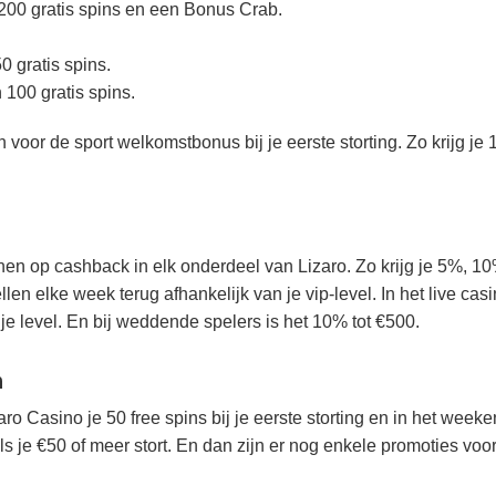
200 gratis spins en een Bonus Crab.
0 gratis spins.
 100 gratis spins.
 voor de sport welkomstbonus bij je eerste storting. Zo krijg je
nen op cashback in elk onderdeel van Lizaro. Zo krijg je 5%, 1
len elke week terug afhankelijk van je vip-level. In het live cas
e level. En bij weddende spelers is het 10% tot €500.
n
ro Casino je 50 free spins bij je eerste storting en in het wee
ls je €50 of meer stort. En dan zijn er nog enkele promoties voo