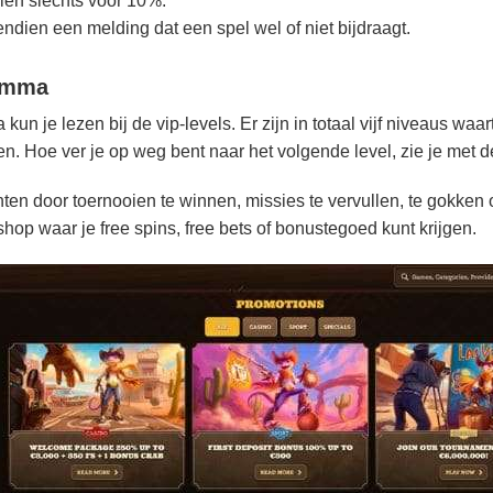
len slechts voor 10%.
endien een melding dat een spel wel of niet bijdraagt.
ramma
un je lezen bij de vip-levels. Er zijn in totaal vijf niveaus waar
n. Hoe ver je op weg bent naar het volgende level, zie je met d
ten door toernooien te winnen, missies te vervullen, te gokken
hop waar je free spins, free bets of bonustegoed kunt krijgen.