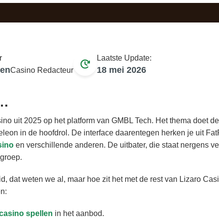
r
Laatste Update:
sen
18 mei 2026
Casino Redacteur
o…
asino uit 2025 op het platform van GMBL Tech. Het thema doet 
eon in de hoofdrol. De interface daarentegen herken je uit Fat
sino
en verschillende anderen. De uitbater, die staat nergens ve
groep.
eid, dat weten we al, maar hoe zit het met de rest van Lizaro Cas
n:
casino spellen
in het aanbod.