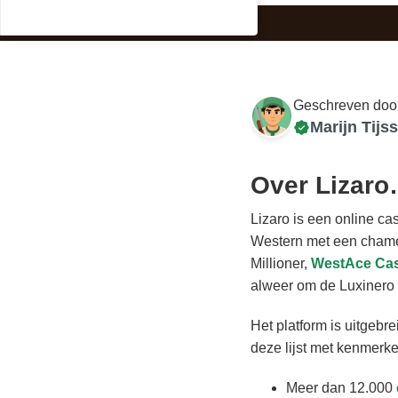
Geschreven doo
Marijn Tijs
Over Lizar
Lizaro is een online c
Western met een chamel
Millioner,
WestAce Ca
alweer om de Luxinero 
Het platform is uitgebr
deze lijst met kenmerke
Meer dan 12.000