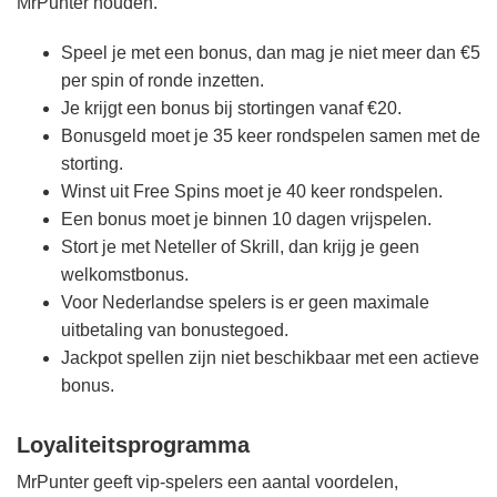
MrPunter houden.
Speel je met een bonus, dan mag je niet meer dan €5
per spin of ronde inzetten.
Je krijgt een bonus bij stortingen vanaf €20.
Bonusgeld moet je 35 keer rondspelen samen met de
storting.
Winst uit Free Spins moet je 40 keer rondspelen.
Een bonus moet je binnen 10 dagen vrijspelen.
Stort je met Neteller of Skrill, dan krijg je geen
welkomstbonus.
Voor Nederlandse spelers is er geen maximale
uitbetaling van bonustegoed.
Jackpot spellen zijn niet beschikbaar met een actieve
bonus.
Loyaliteitsprogramma
MrPunter geeft vip-spelers een aantal voordelen,