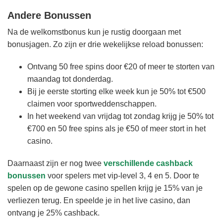
Andere Bonussen
Na de welkomstbonus kun je rustig doorgaan met
bonusjagen. Zo zijn er drie wekelijkse reload bonussen:
Ontvang 50 free spins door €20 of meer te storten van
maandag tot donderdag.
Bij je eerste storting elke week kun je 50% tot €500
claimen voor sportweddenschappen.
In het weekend van vrijdag tot zondag krijg je 50% tot
€700 en 50 free spins als je €50 of meer stort in het
casino.
Daarnaast zijn er nog twee
verschillende cashback
bonussen
voor spelers met vip-level 3, 4 en 5. Door te
spelen op de gewone casino spellen krijg je 15% van je
verliezen terug. En speelde je in het live casino, dan
ontvang je 25% cashback.