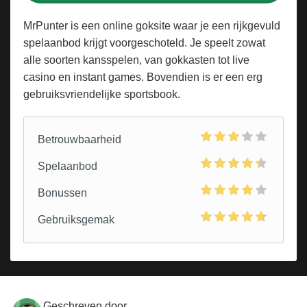
MrPunter is een online goksite waar je een rijkgevuld
spelaanbod krijgt voorgeschoteld. Je speelt zowat
alle soorten kansspelen, van gokkasten tot live
casino en instant games. Bovendien is er een erg
gebruiksvriendelijke sportsbook.
Betrouwbaarheid
Spelaanbod
Bonussen
Gebruiksgemak
Geschreven door