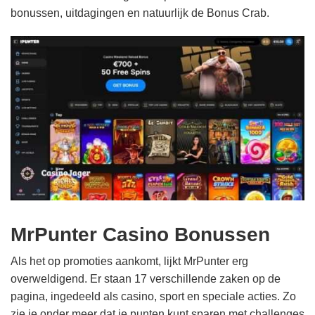
bonussen, uitdagingen en natuurlijk de Bonus Crab.
MrPunter Casino Bonussen
Als het op promoties aankomt, lijkt MrPunter erg
overweldigend. Er staan 17 verschillende zaken op de
pagina, ingedeeld als casino, sport en speciale acties. Zo
zie je onder meer dat je punten kunt sparen met challenges