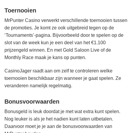
Toernooien
MrPunter Casino verwerkt verschillende toernooien tussen
de promoties. Je komt ze ook uitgebreid tegen op de
‘Tournaments’-pagina. Bijvoorbeeld door te spelen op de
slot van de week kun je een deel van het €1.100
prijzengeld winnen. En met Gold Saloon Live of de
Monthly Race maak je kans op punten.
CasinoJager raadt aan om zelf te controleren welke
toernooien beschikbaar zijn wanneer je gaat spelen. Ze
veranderen namelijk regelmatig.
Bonusvoorwaarden
Bonusgeld is leuk doordat je met wat extra kunt spelen.
Nog leuker is als je het nadien kunt laten uitbetalen.
Daarvoor moet je je aan de bonusvoorwaarden van