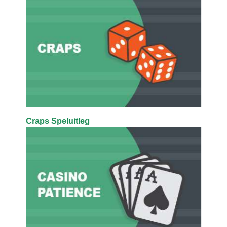
Craps Speluitleg