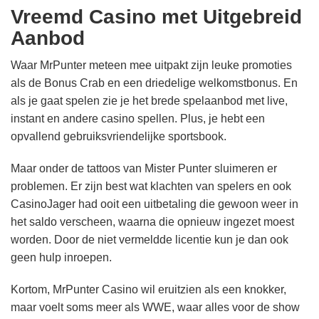
Vreemd Casino met Uitgebreid
Aanbod
Waar MrPunter meteen mee uitpakt zijn leuke promoties
als de Bonus Crab en een driedelige welkomstbonus. En
als je gaat spelen zie je het brede spelaanbod met live,
instant en andere casino spellen. Plus, je hebt een
opvallend gebruiksvriendelijke sportsbook.
Maar onder de tattoos van Mister Punter sluimeren er
problemen. Er zijn best wat klachten van spelers en ook
CasinoJager had ooit een uitbetaling die gewoon weer in
het saldo verscheen, waarna die opnieuw ingezet moest
worden. Door de niet vermeldde licentie kun je dan ook
geen hulp inroepen.
Kortom, MrPunter Casino wil eruitzien als een knokker,
maar voelt soms meer als WWE, waar alles voor de show