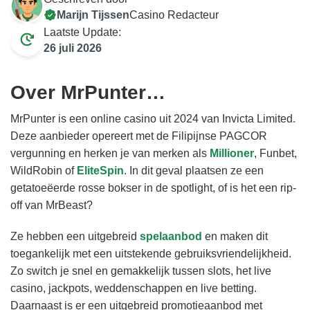
Marijn Tijssen
Casino Redacteur
Laatste Update:
26 juli 2026
Over MrPunter…
MrPunter is een online casino uit 2024 van Invicta Limited.
Deze aanbieder opereert met de Filipijnse PAGCOR
vergunning en herken je van merken als
Millioner
, Funbet,
WildRobin of
EliteSpin
. In dit geval plaatsen ze een
getatoeëerde rosse bokser in de spotlight, of is het een rip-
off van MrBeast?
Ze hebben een uitgebreid
spelaanbod
en maken dit
toegankelijk met een uitstekende gebruiksvriendelijkheid.
Zo switch je snel en gemakkelijk tussen slots, het live
casino, jackpots, weddenschappen en live betting.
Daarnaast is er een uitgebreid promotieaanbod met