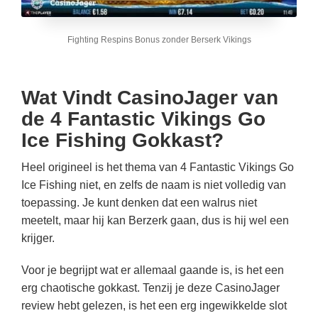
Fighting Respins Bonus zonder Berserk Vikings
Wat Vindt CasinoJager van
de 4 Fantastic Vikings Go
Ice Fishing Gokkast?
Heel origineel is het thema van 4 Fantastic Vikings Go
Ice Fishing niet, en zelfs de naam is niet volledig van
toepassing. Je kunt denken dat een walrus niet
meetelt, maar hij kan Berzerk gaan, dus is hij wel een
krijger.
Voor je begrijpt wat er allemaal gaande is, is het een
erg chaotische gokkast. Tenzij je deze CasinoJager
review hebt gelezen, is het een erg ingewikkelde slot