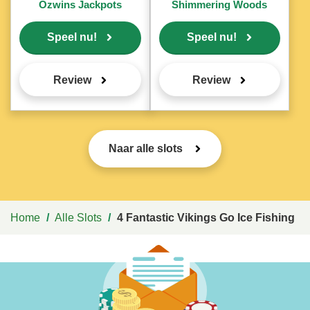
Ozwins Jackpots
Shimmering Woods
Speel nu!
Speel nu!
Review
Review
Naar alle slots
Home
/
Alle Slots
/
4 Fantastic Vikings Go Ice Fishing