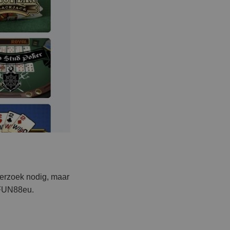
derzoek nodig, maar
 FUN88eu.