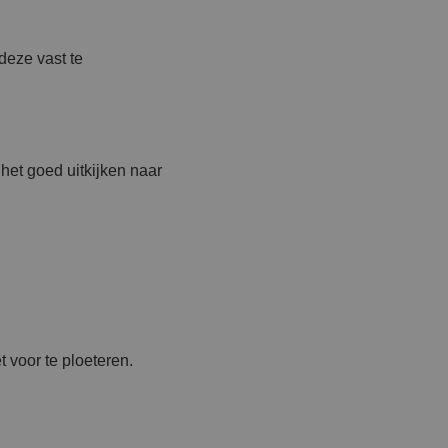
deze vast te
het goed uitkijken naar
t voor te ploeteren.