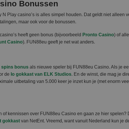
sino Bonussen
 N Play casino’s is alles simpel houden. Dat geldt niet alleen
etalingen, maar ook voor de bonussen.
casino’s heeft geen bonus (bijvoorbeeld
Pronto Casino
) of al
unt Casino
). FUN88eu geeft je net wat anders.
e spins bonus
als nieuwe speler bij FUN88eu Casino. Als je een
oor de
Io gokkast van ELK Studios
. En de winst, die mag je dir
male uitbetaling van 5.000 keer je inzet kun je (met enorm veel
en of kennissen over FUN88eu Casino en gaan ze hier spelen? Da
t gokkast
van NetEnt. Vreemd, want vanuit Nederland kun je de