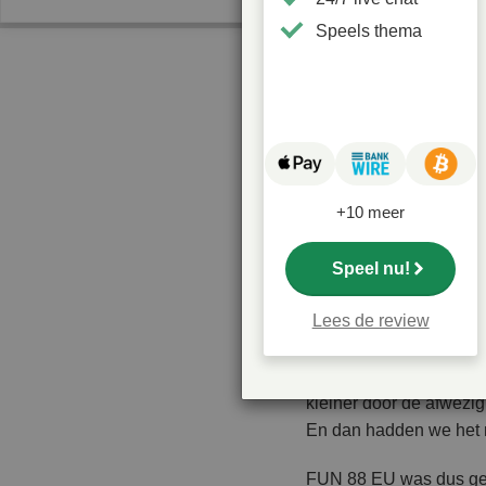
Speels thema
Geschreven doo
Marijn Tijs
Over FUN8
+10 meer
FUN88eu is een Pay N P
Speel nu!
is het merk van Odin S
beter.
Lees de review
CasinoJager vindt FU
helft van de Nederland
kleiner door de afwezi
En dan hadden we het ni
FUN 88 EU was dus geen