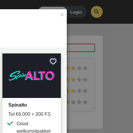
aalwijzen
Registreer
Login
×
GESLOTEN
ar
Bewaar
als
Betrouwbaarheid
iet
favoriet
Spelaanbod
Bonussen
Gebruiksgemak
Spinalto
Tot €6.000 + 300 FS
Groot
welkomstpakket