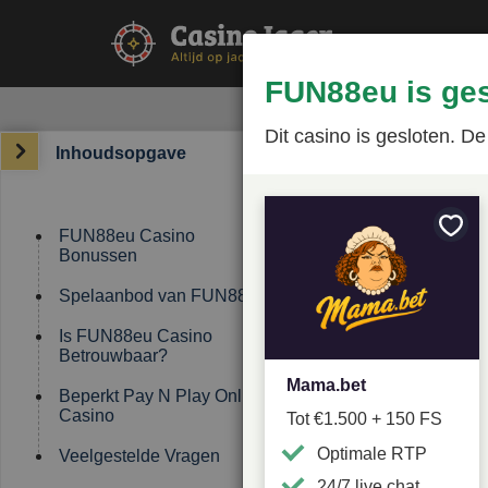
FUN88eu is ges
Dit casino is gesloten. 
Inhoudsopgave
FU
Bewaar
als
favoriet
Bew
FUN88eu Casino
als
Bonussen
favor
Spelaanbod van FUN88eu
FUN8
nadel
Is FUN88eu Casino
stor
Betrouwbaar?
als h
Mama.bet
Beperkt Pay N Play Online
zonde
Casino
Tot €1.500 + 150 FS
Optimale RTP
Veelgestelde Vragen
24/7 live chat