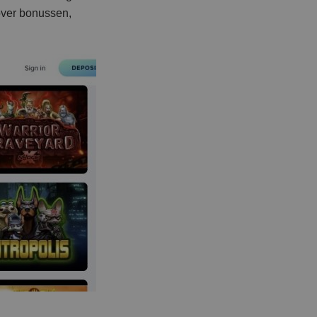
over bonussen,