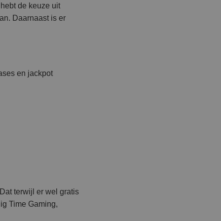
hebt de keuze uit
n. Daarnaast is er
ases en jackpot
t terwijl er wel gratis
Big Time Gaming,