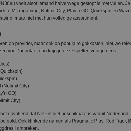
88eu voelt alsof iemand halverwege gestopt is met vullen. Je 
dere Microgaming, Nolimit City, Play’n GO, Quickspin en Wazda
 casino, maar niet met hun volledige assortiment.
n
teren op provider, maar ook op populaire gokkasten, nieuwe rele
en voor ‘popular’, dan krijg je deze spellen voor je neus:
dios)
Quickspin)
ickspin)
 (Nolimit City)
ay’n GO)
limit City)
het opvallend dat NetEnt niet beschikbaar is vanuit Nederland. Da
 beloofd. Ook klinkende namen als Pragmatic Play, Red Tiger, 
drasil ontbreken.