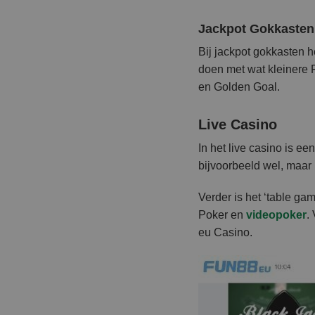
Jackpot Gokkasten
Bij jackpot gokkasten 
doen met wat kleinere 
en Golden Goal.
Live Casino
In het live casino is ee
bijvoorbeeld wel, maar 
Verder is het ‘table ga
Poker en
videopoker
.
eu Casino.