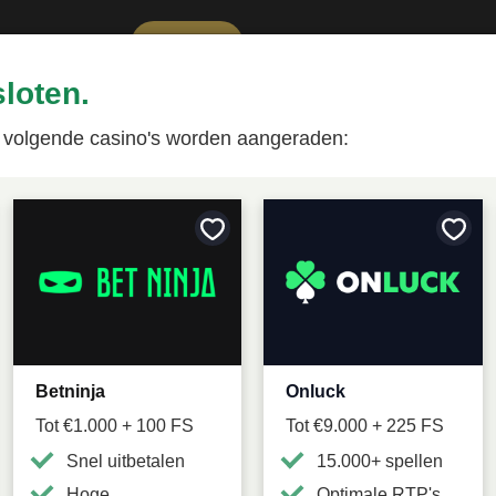
Casinos
Slots
Bonussen
Bet
loten.
De volgende casino's worden aangeraden:
N88eu
30FS
aar
Bewaar
Bewa
als
als
iet
favoriet
favor
8eu was een Pay N Play casino met een aantal stevige
en. Je kon zo slechts met een drietal Nederlandse banken
ten. Ook was het spelaanbod erg beperkt zowel voor gokkasten
et live casino. De welkomst free spins waren wel geweldig
Betninja
Onluck
r inzetvereiste.
Tot €1.000 + 100 FS
Tot €9.000 + 225 FS
Snel uitbetalen
15.000+ spellen
Hoge
Optimale RTP's