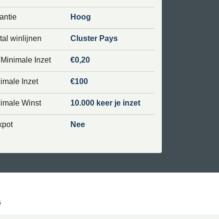
ds
Ja
betalingspercentage
94%
antie
Hoog
antie
Hoog
al winlijnen
Cluster Pays
al winlijnen
Cluster Pays
 Minimale Inzet
€0,20
 Minimale Inzet
€0,20
imale Inzet
€100
imale Inzet
€100
imale Winst
10.000 keer je inzet
imale Winst
10.000 keer je inzet
kpot
Nee
kpot
Nee
6