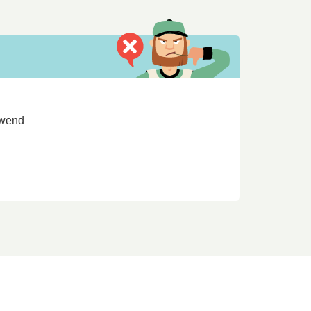
uwend