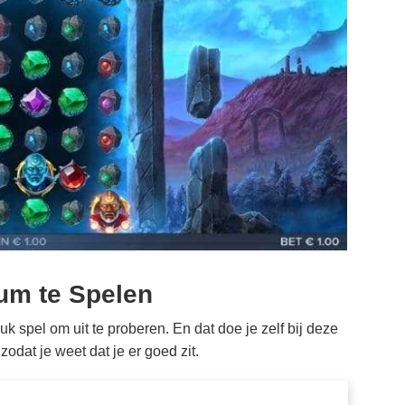
um te Spelen
spel om uit te proberen. En dat doe je zelf bij deze
zodat je weet dat je er goed zit.