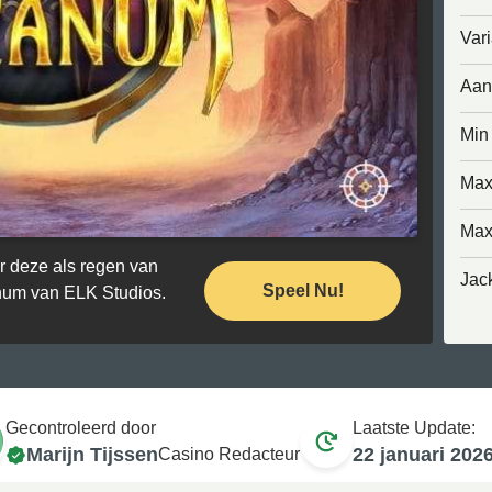
Wil
Uit
Vari
Vari
Aant
Aant
Min
Min
Max
Max
Max
r deze als regen van
Max
Jac
Speel Nu!
anum van ELK Studios.
Jac
Gecontroleerd door
Laatste Update:
Marijn Tijssen
22 januari 202
Casino Redacteur