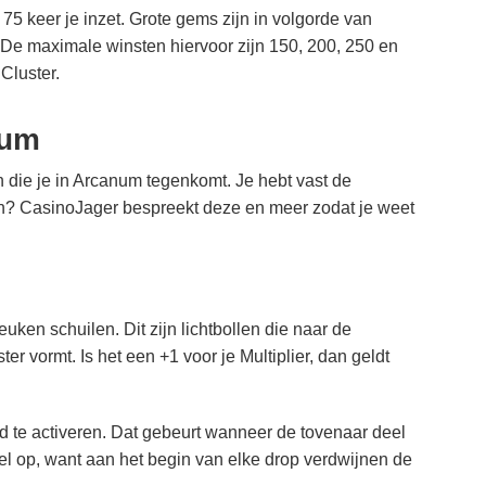
75 keer je inzet. Grote gems zijn in volgorde van
De maximale winsten hiervoor zijn 150, 200, 250 en
 Cluster.
num
 die je in Arcanum tegenkomt. Je hebt vast de
en? CasinoJager bespreekt deze en meer zodat je weet
ken schuilen. Dit zijn lichtbollen die naar de
r vormt. Is het een +1 voor je Multiplier, dan geldt
 te activeren. Dat gebeurt wanneer de tovenaar deel
el op, want aan het begin van elke drop verdwijnen de