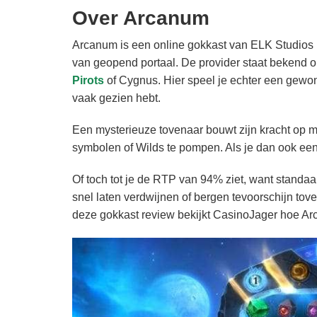
Over Arcanum
Arcanum is een online gokkast van ELK Studios
van geopend portaal. De provider staat bekend 
Pirots
of Cygnus. Hier speel je echter een gewon
vaak gezien hebt.
Een mysterieuze tovenaar bouwt zijn kracht op m
symbolen of Wilds te pompen. Als je dan ook een
Of toch tot je de RTP van 94% ziet, want standaar
snel laten verdwijnen of bergen tevoorschijn tove
deze gokkast review bekijkt CasinoJager hoe Arc