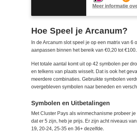
Meer informatie ove
Hoe Speel je Arcanum?
In de Arcanum slot speel je op een matrix van 6 op
aanpassen binnen het bereik van €0,20 tot €100.
Het totale aantal komt uit op 42 symbolen per dro
en telkens van plaats wisselt. Dat is ook het gev
meerdere combinaties. Gebruikte symbolen verdw
overgebleven symbolen naar beneden en verschi
Symbolen en Uitbetalingen
Met Cluster Pays als winmechanisme probeer je
dat er 5 zijn, heb je prijs. Er zijn acht niveaus v
19, 20-24, 25-35 en 36+ dezelfde.