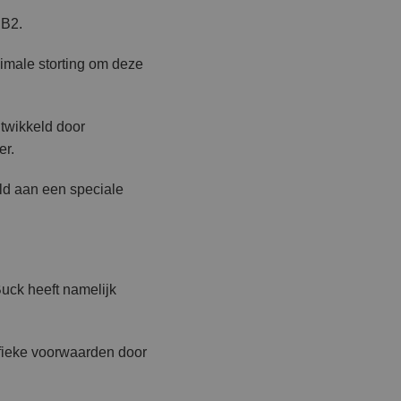
CB2.
imale storting om deze
ntwikkeld door
er.
ld aan een speciale
uck heeft namelijk
fieke voorwaarden door