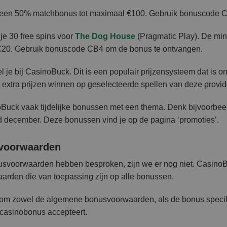
 een 50% matchbonus tot maximaal €100. Gebruik bonuscode 
e 30 free spins voor
The Dog House
(Pragmatic Play). De min
 €20. Gebruik bonuscode CB4 om de bonus te ontvangen.
je bij CasinoBuck. Dit is een populair prijzensysteem dat is o
 extra prijzen winnen op geselecteerde spellen van deze provid
Buck vaak tijdelijke bonussen met een thema. Denk bijvoorbee
 december. Deze bonussen vind je op de pagina ‘promoties’.
voorwaarden
svoorwaarden hebben besproken, zijn we er nog niet. CasinoB
rden die van toepassing zijn op alle bonussen.
 om zowel de algemene bonusvoorwaarden, als de bonus speci
 casinobonus accepteert.