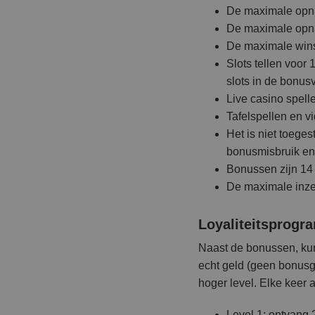
De maximale opnam
De maximale opna
De maximale wins
Slots tellen voor
slots in de bonu
Live casino spell
Tafelspellen en v
Het is niet toege
bonusmisbruik en 
Bonussen zijn 14 
De maximale inzet
Loyaliteitsprog
Naast de bonussen, ku
echt geld (geen bonusge
hoger level. Elke keer 
Level 1: ontvang 