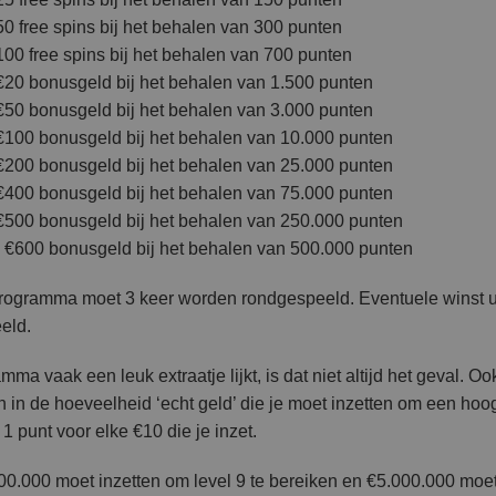
50 free spins bij het behalen van 300 punten
100 free spins bij het behalen van 700 punten
€20 bonusgeld bij het behalen van 1.500 punten
€50 bonusgeld bij het behalen van 3.000 punten
€100 bonusgeld bij het behalen van 10.000 punten
€200 bonusgeld bij het behalen van 25.000 punten
€400 bonusgeld bij het behalen van 75.000 punten
 €500 bonusgeld bij het behalen van 250.000 punten
g €600 bonusgeld bij het behalen van 500.000 punten
rogramma moet 3 keer worden rondgespeeld. Eventuele winst ui
eld.
a vaak een leuk extraatje lijkt, is dat niet altijd het geval. O
en in de hoeveelheid ‘echt geld’ die je moet inzetten om een hoog
1 punt voor elke €10 die je inzet.
500.000 moet inzetten om level 9 te bereiken en €5.000.000 moet