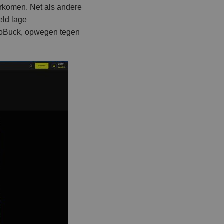
orkomen. Net als andere
eld lage
inoBuck, opwegen tegen