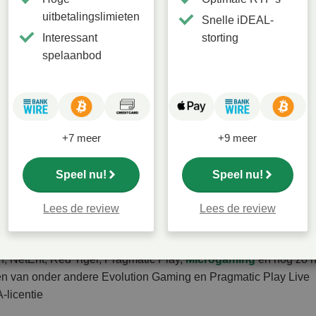
uitbetalingslimieten
Snelle iDEAL-
Interessant
storting
r
Laatste Update:
spelaanbod
sen
10 juni 2026
Casino Redacteur
oBuck…
+7 meer
+9 meer
online gegaan op het platform van
N1 Interactive Ltd
. De naam
 uitvoering van het casino: een eland, ook wel een ‘Buck’ geno
Speel nu!
Speel nu!
 volgende verwachten bij CasinoBuck:
Lees de review
Lees de review
eid spelaanbod
 met onder andere Trustly, Sofort, VISA en Neteller
h, NetEnt, Red Tiger, Pragmatic Play,
Microgaming
en nog zo’n
len van onder andere Evolution Gaming en Pragmatic Play Live
licentie