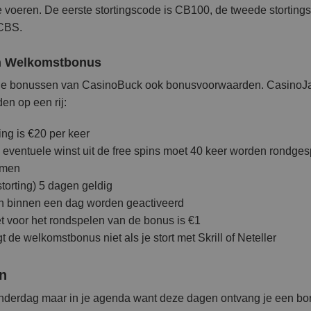
 voeren. De eerste stortingscode is CB100, de tweede storting
 CBS.
n Welkomstbonus
 de bonussen van CasinoBuck ook bonusvoorwaarden. CasinoJag
en op een rij:
ing is €20 per keer
eventuele winst uit de free spins moet 40 keer worden rondgesp
emen
storting) 5 dagen geldig
n binnen een dag worden geactiveerd
 voor het rondspelen van de bonus is €1
t de welkomstbonus niet als je stort met Skrill of Neteller
n
nderdag maar in je agenda want deze dagen ontvang je een bo