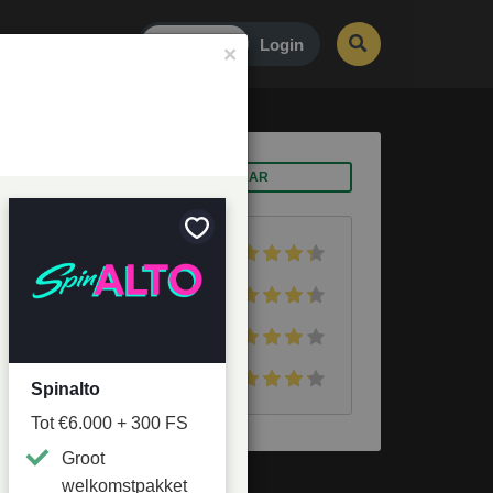
aalwijzen
Registreer
Login
×
NIET BESCHIKBAAR
ar
Bewaar
als
Betrouwbaarheid
iet
favoriet
Spelaanbod
Bonussen
Gebruiksgemak
Spinalto
Tot €6.000 + 300 FS
Groot
welkomstpakket