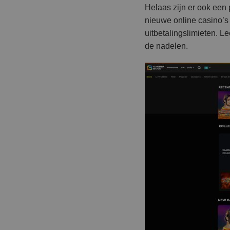
Helaas zijn er ook een
nieuwe online casino’s 
uitbetalingslimieten. 
de nadelen.