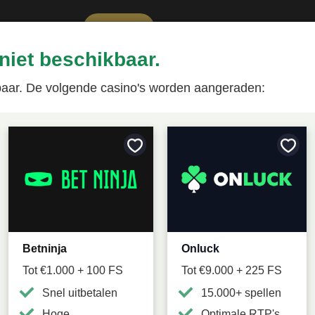
Casinos
Slots
Bonussen
Bet
niet beschikbaar.
kbaar. De volgende casino's worden aangeraden:
sinoBuck
aar
Bewaar
Bewa
100% bonus tot €100 + 100 FS
als
als
iet
favoriet
favor
oBuck heeft veel spellen in de aanbieding en een zeer
ebreid Live Casino. Let goed op de bonusvoorwaarden, je mag
orbeeld maar 1 euro per draai inzetten.
Betninja
Onluck
Tot €1.000 + 100 FS
Tot €9.000 + 225 FS
Snel uitbetalen
15.000+ spellen
Hoge
Optimale RTP's