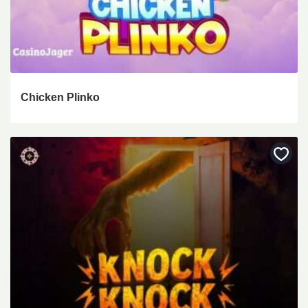
Chicken Plinko
Bewa
als
favori