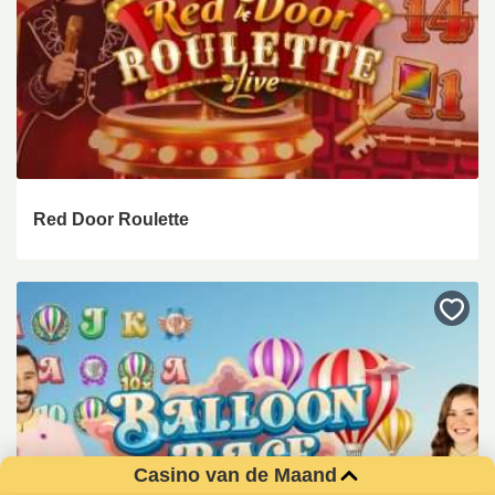
Red Door Roulette
Bewa
als
favori
Casino van de Maand