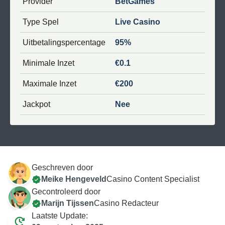
Provider
BetGames
Type Spel
Live Casino
Uitbetalingspercentage
95
Minimale Inzet
0.1
Maximale Inzet
200
Jackpot
Nee
Geschreven door
Meike Hengeveld
Casino Content Specialist
Gecontroleerd door
Marijn Tijssen
Casino Redacteur
Laatste Update: