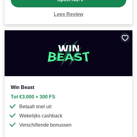
Lees Review
Bewa
als
favori
Win Beast
Tot €3.000 + 300 FS
Betaalt snel uit
Wekelijks cashback
Verschillende bonussen