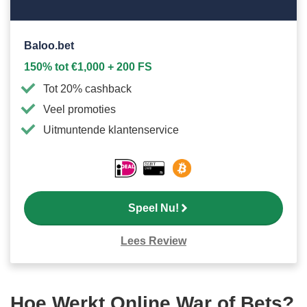
Baloo.bet
150% tot €1,000 + 200 FS
Tot 20% cashback
Veel promoties
Uitmuntende klantenservice
Speel Nu!
Lees Review
Hoe Werkt Online War of Bets?