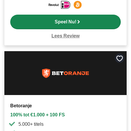
Speel Nu!
Lees Review
Bewa
als
favori
Betoranje
100% tot €1.000 + 100 FS
5.000+ titels