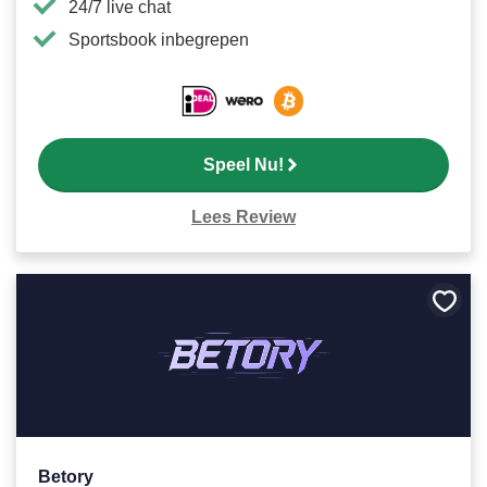
24/7 live chat
Sportsbook inbegrepen
Speel Nu!
Lees Review
Bewa
als
favori
Betory