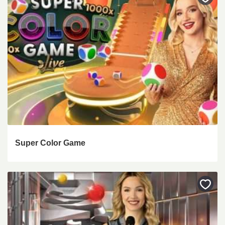
Bewa
als
favori
Super Color Game
Bewa
als
favori