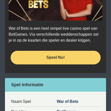
War of Bets is een heel simpel live casino spel van
BetGames. Via verschillende weddenschappen zet
je in op de kaarten die speler en dealer krijgen.
Speel Nu!
Spel Informatie
Naam Spel
War of Bets