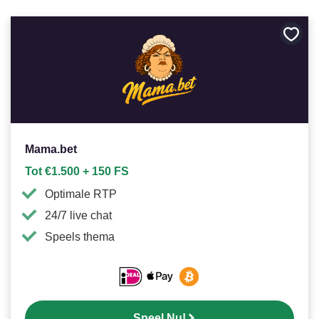
Bewa
als
favori
Mama.bet
Tot €1.500 + 150 FS
Optimale RTP
24/7 live chat
Speels thema
Speel Nu!