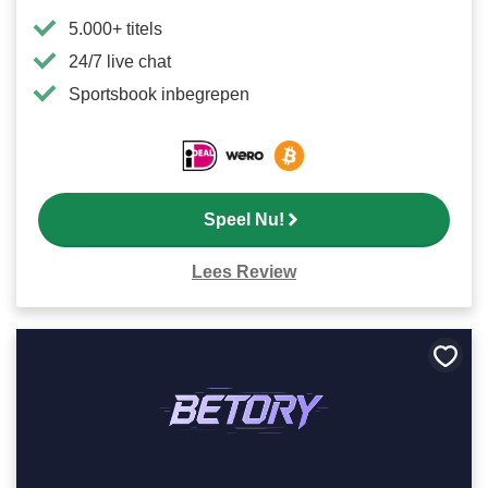
5.000+ titels
24/7 live chat
Sportsbook inbegrepen
Speel Nu!
Lees Review
Bewa
als
favori