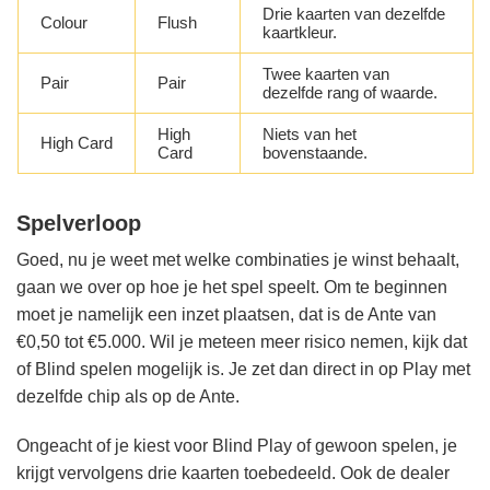
Drie kaarten van dezelfde
Colour
Flush
kaartkleur.
Twee kaarten van
Pair
Pair
dezelfde rang of waarde.
High
Niets van het
High Card
Card
bovenstaande.
Spelverloop
Goed, nu je weet met welke combinaties je winst behaalt,
gaan we over op hoe je het spel speelt. Om te beginnen
moet je namelijk een inzet plaatsen, dat is de Ante van
€0,50 tot €5.000. Wil je meteen meer risico nemen, kijk dat
of Blind spelen mogelijk is. Je zet dan direct in op Play met
dezelfde chip als op de Ante.
Ongeacht of je kiest voor Blind Play of gewoon spelen, je
krijgt vervolgens drie kaarten toebedeeld. Ook de dealer