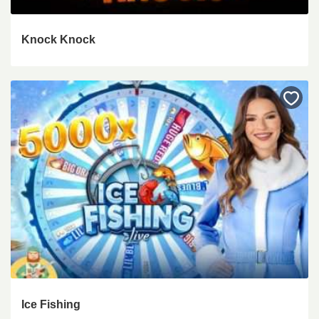
Knock Knock
Bewa
als
favori
Ice Fishing