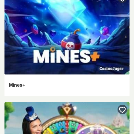
Bewa
als
favori
Mines+
Bewa
als
favori