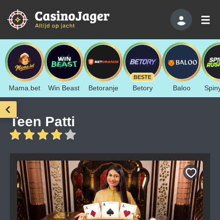
BESTE
Mama.bet
Win Beast
Betoranje
Betory
Baloo
Spin
Teen Patti
Bewaar
als
favoriet