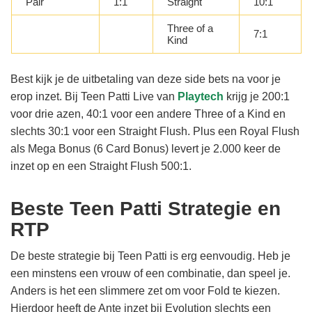
Pair
1:1
Straight
10:1
Three of a
7:1
Kind
Best kijk je de uitbetaling van deze side bets na voor je
erop inzet. Bij Teen Patti Live van
Playtech
krijg je 200:1
voor drie azen, 40:1 voor een andere Three of a Kind en
slechts 30:1 voor een Straight Flush. Plus een Royal Flush
als Mega Bonus (6 Card Bonus) levert je 2.000 keer de
inzet op en een Straight Flush 500:1.
Beste Teen Patti Strategie en
RTP
De beste strategie bij Teen Patti is erg eenvoudig. Heb je
een minstens een vrouw of een combinatie, dan speel je.
Anders is het een slimmere zet om voor Fold te kiezen.
Hierdoor heeft de Ante inzet bij Evolution slechts een