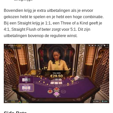
Bovendien krijg je extra uitbetalingen als je ervoor
gekozen hebt te spelen en je hebt een hoge combinatie.
Bij een Straight krijg je 1:1, een Three of a Kind geeft je
4:1, Straight Flush of beter zorgt voor 5:1. Dit zijn
uitbetalingen bovenop de reguliere winst.