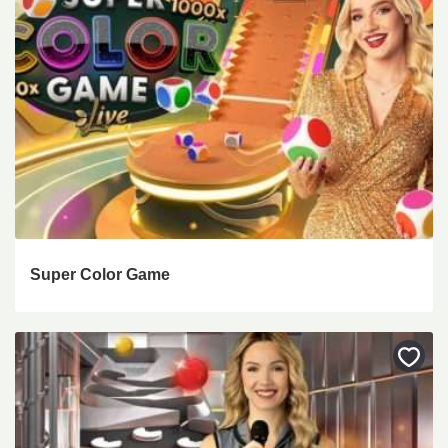
als
favori
Super Color Game
Bewa
als
favori