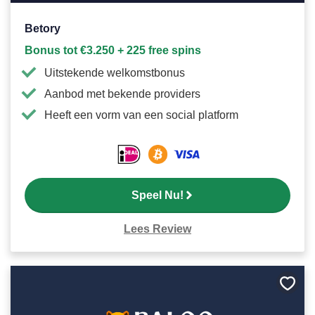
Betory
Bonus tot €3.250 + 225 free spins
Uitstekende welkomstbonus
Aanbod met bekende providers
Heeft een vorm van een social platform
Speel Nu!
Lees Review
Bewa
als
favori