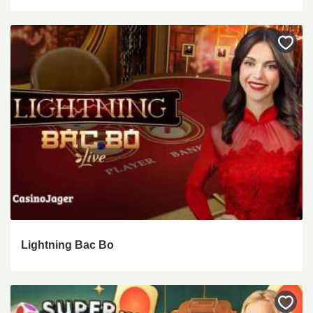
Bewa
als
favori
Lightning Bac Bo
Bewa