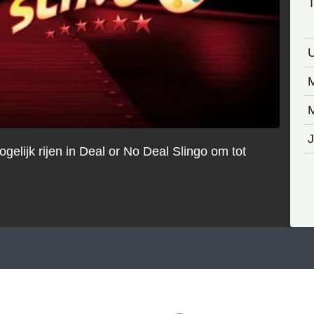
T
U
M
M
J
gelijk rijen in Deal or No Deal Slingo om tot