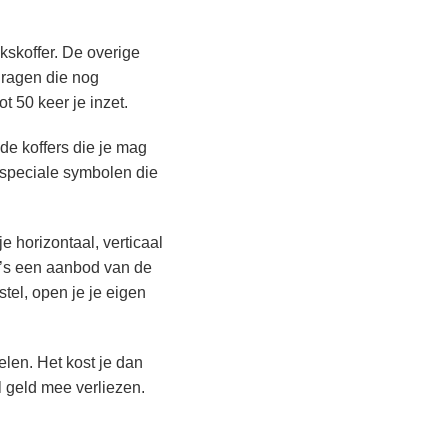
kskoffer. De overige
dragen die nog
t 50 keer je inzet.
 de koffers die je mag
 speciale symbolen die
 horizontaal, verticaal
go’s een aanbod van de
stel, open je je eigen
elen. Het kost je dan
l geld mee verliezen.