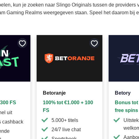
elen, kun je zoeken naar Slingo Originals tussen de providers v
aam Gaming Realms weergegeven staan. Speel het daarom bij e
Bewaar
Bewaar
als
als
favoriet
favoriet
Betoranje
Betory
 300 FS
100% tot €1.000 + 100
Bonus tot
FS
free spins
el uit
5.000+ titels
Uitste
s cashback
welko
24/7 live chat
lende
Aanbo
n
Sportsbook