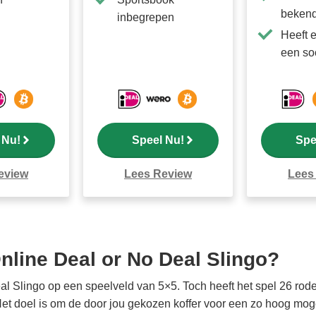
bekend
inbegrepen
Heeft 
een soc
 Nu!
Speel Nu!
Spe
eview
Lees Review
Lees
nline Deal or No Deal Slingo?
al Slingo op een speelveld van 5×5. Toch heeft het spel 26 rod
Het doel is om de door jou gekozen koffer voor een zo hoog moge