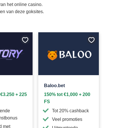
an het online casino.
en van deze goksites.
Bewaar
Bewaar
als
als
favoriet
favoriet
Baloo.bet
 €3.250 + 225
150% tot €1,000 + 200
FS
kende
Tot 20% cashback
mstbonus
Veel promoties
d met
Uitmuntende