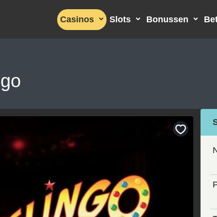
Casinos
Slots
Bonussen
Bet
ngo
S
Bewaar
als
favoriet
P