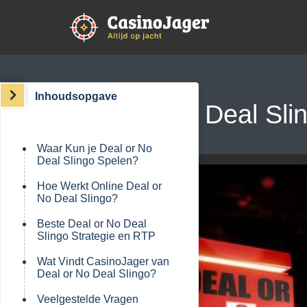
Inhoudsopgave
Deal or No Deal Sli
Waar Kun je Deal or No
Deal Slingo Spelen?
Hoe Werkt Online Deal or
No Deal Slingo?
Beste Deal or No Deal
Slingo Strategie en RTP
Wat Vindt CasinoJager van
Deal or No Deal Slingo?
Veelgestelde Vragen