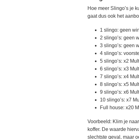
Hoe meer Slingo’s je ku
gaat dus ook het aanb
1 slingo: geen wi
2 slingo’s: geen w
3 slingo’s: geen w
4 slingo’s: voors
5 slingo’s: x2 Mult
6 slingo’s: x3 Mult
7 slingo’s: x4 Mult
8 slingo’s: x5 Mult
9 slingo’s: x6 Mult
10 slingo’s: x7 Mul
Full house: x20 Mu
Voorbeeld: Klim je naar
koffer. De waarde hierv
slechtste geval, maar oo