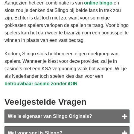
Aangezien het een combinatie is van
online bingo
en
slots zou je denken dat Slingo bij beide fans in trek zou
zijn. Echter is dat toch niet zo, want voor sommige
gokkasten spelers verlopen de spellen te traag. Voor bingo
spelers kan het dan weer te bizar zijn om een bonusspel te
winnen in plaats van een vast bedrag.
Kortom, Slingo slots hebben een eigen doelgroep van
spelers. Wanneer je kiest voor deze provider, zal je in
casino’s met een KSA vergunning vaak bot vangen. Wil je
als Nederlander toch spelen kies dan voor een
betrouwbaar casino zonder iDIN
.
Veelgestelde Vragen
Wie is eigenaar van Slingo Originals?
Wat voor spel is Slingo?