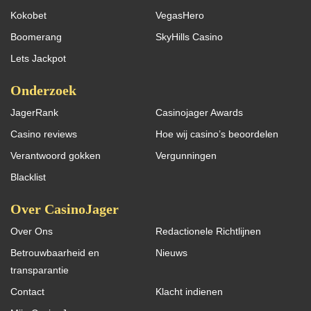
Kokobet
VegasHero
Boomerang
SkyHills Casino
Lets Jackpot
Onderzoek
JagerRank
Casinojager Awards
Casino reviews
Hoe wij casino’s beoordelen
Verantwoord gokken
Vergunningen
Blacklist
Over CasinoJager
Over Ons
Redactionele Richtlijnen
Betrouwbaarheid en
Nieuws
transparantie
Contact
Klacht indienen