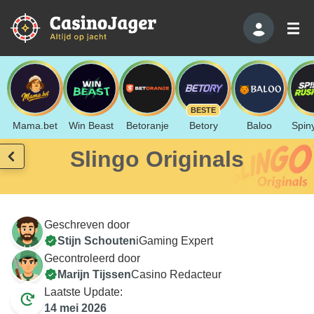
BESTE
Mama.bet
Win Beast
Betoranje
Betory
Baloo
Spin
Slingo Originals
Geschreven door
Stijn Schouten
iGaming Expert
Gecontroleerd door
Marijn Tijssen
Casino Redacteur
Laatste Update:
14 mei 2026