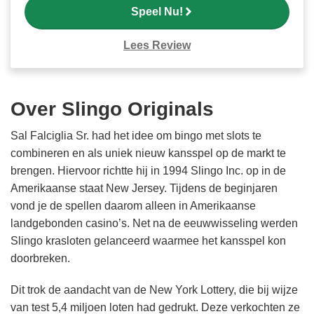
Speel Nu!
Lees Review
Over Slingo Originals
Sal Falciglia Sr. had het idee om bingo met slots te
combineren en als uniek nieuw kansspel op de markt te
brengen. Hiervoor richtte hij in 1994 Slingo Inc. op in de
Amerikaanse staat New Jersey. Tijdens de beginjaren
vond je de spellen daarom alleen in Amerikaanse
landgebonden casino’s. Net na de eeuwwisseling werden
Slingo krasloten gelanceerd waarmee het kansspel kon
doorbreken.
Dit trok de aandacht van de New York Lottery, die bij wijze
van test 5,4 miljoen loten had gedrukt. Deze verkochten ze