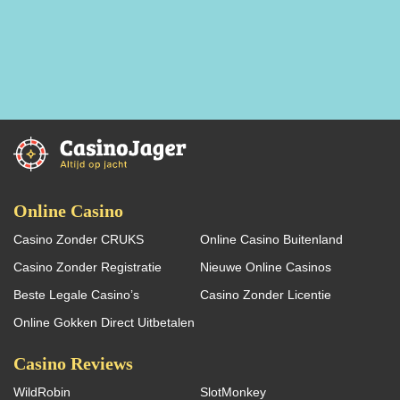
Online Casino
Casino Zonder CRUKS
Online Casino Buitenland
Casino Zonder Registratie
Nieuwe Online Casinos
Beste Legale Casino’s
Casino Zonder Licentie
Online Gokken Direct Uitbetalen
Casino Reviews
WildRobin
SlotMonkey