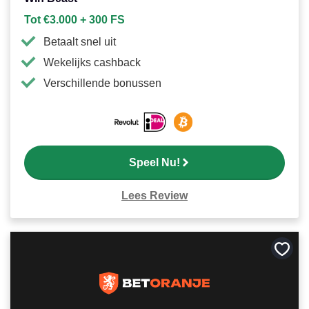
Tot €3.000 + 300 FS
Betaalt snel uit
Wekelijks cashback
Verschillende bonussen
Speel Nu!
Lees Review
Bewa
als
favori