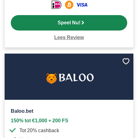
Speel Nu!
Lees Review
Bewa
als
favori
Baloo.bet
150% tot €1,000 + 200 FS
Tot 20% cashback