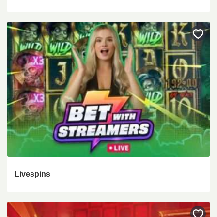
Bewa
als
favori
Livespins
Bewa