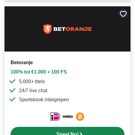
Bewa
als
favori
Betoranje
100% tot €1.000 + 100 FS
5.000+ titels
24/7 live chat
Sportsbook inbegrepen
Speel Nu!