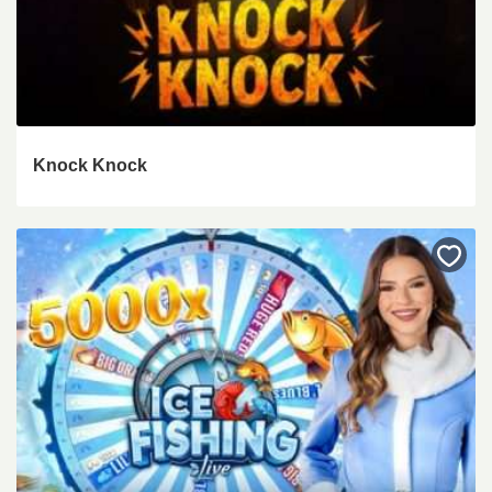
Knock Knock
Bewa
als
favori