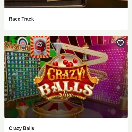
Race Track
Bewa
als
favori
Crazy Balls