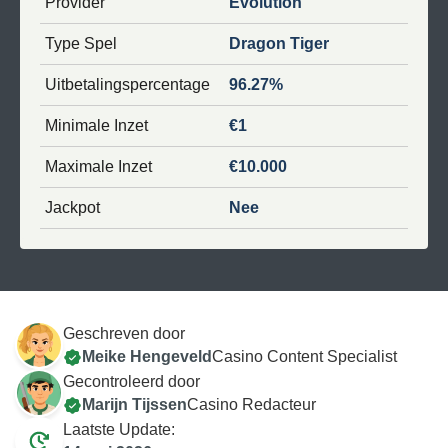
Provider
Evolution
Type Spel
Dragon Tiger
Uitbetalingspercentage
96.27
Minimale Inzet
1
Maximale Inzet
10.000
Jackpot
Nee
Geschreven door
Meike Hengeveld
Casino Content Specialist
Gecontroleerd door
Marijn Tijssen
Casino Redacteur
Laatste Update: