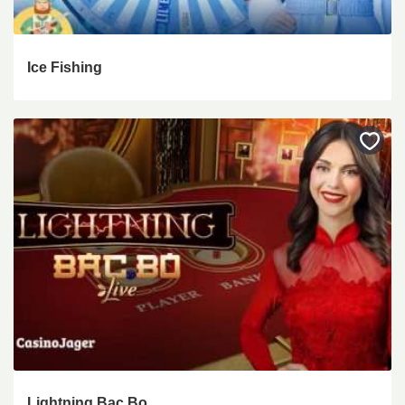
Ice Fishing
Bewa
als
favori
Lightning Bac Bo