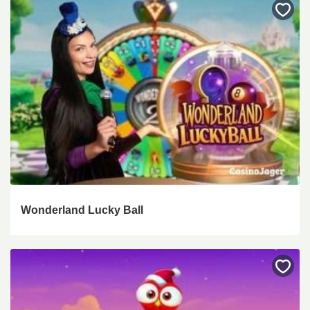
Bewa
als
favori
Wonderland Lucky Ball
Bewa
als
favori