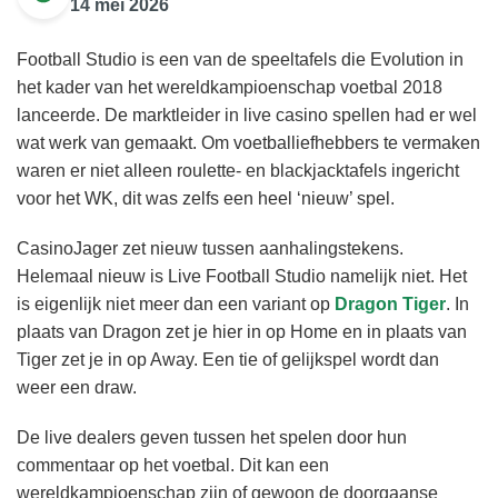
14 mei 2026
Football Studio is een van de speeltafels die Evolution in
het kader van het wereldkampioenschap voetbal 2018
lanceerde. De marktleider in live casino spellen had er wel
wat werk van gemaakt. Om voetballiefhebbers te vermaken
waren er niet alleen roulette- en blackjacktafels ingericht
voor het WK, dit was zelfs een heel ‘nieuw’ spel.
CasinoJager zet nieuw tussen aanhalingstekens.
Helemaal nieuw is Live Football Studio namelijk niet. Het
is eigenlijk niet meer dan een variant op
Dragon Tiger
. In
plaats van Dragon zet je hier in op Home en in plaats van
Tiger zet je in op Away. Een tie of gelijkspel wordt dan
weer een draw.
De live dealers geven tussen het spelen door hun
commentaar op het voetbal. Dit kan een
wereldkampioenschap zijn of gewoon de doorgaanse