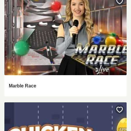
Bewa
als
favori
Marble Race
Bewa
als
favori