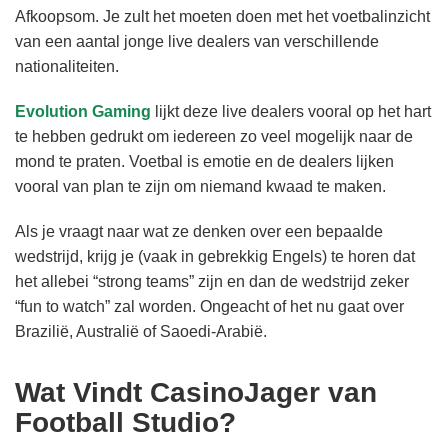
Afkoopsom. Je zult het moeten doen met het voetbalinzicht
van een aantal jonge live dealers van verschillende
nationaliteiten.
Evolution Gaming
lijkt deze live dealers vooral op het hart
te hebben gedrukt om iedereen zo veel mogelijk naar de
mond te praten. Voetbal is emotie en de dealers lijken
vooral van plan te zijn om niemand kwaad te maken.
Als je vraagt naar wat ze denken over een bepaalde
wedstrijd, krijg je (vaak in gebrekkig Engels) te horen dat
het allebei “strong teams” zijn en dan de wedstrijd zeker
“fun to watch” zal worden. Ongeacht of het nu gaat over
Brazilië, Australië of Saoedi-Arabië.
Wat Vindt CasinoJager van
Football Studio?