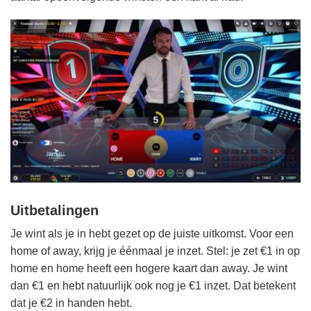
Uitbetalingen
Je wint als je in hebt gezet op de juiste uitkomst. Voor een
home of away, krijg je éénmaal je inzet. Stel: je zet €1 in op
home en home heeft een hogere kaart dan away. Je wint
dan €1 en hebt natuurlijk ook nog je €1 inzet. Dat betekent
dat je €2 in handen hebt.