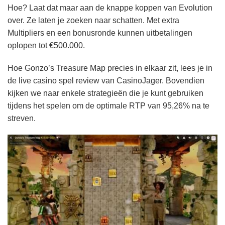
Hoe? Laat dat maar aan de knappe koppen van Evolution
over. Ze laten je zoeken naar schatten. Met extra
Multipliers en een bonusronde kunnen uitbetalingen
oplopen tot €500.000.
Hoe Gonzo’s Treasure Map precies in elkaar zit, lees je in
de live casino spel review van CasinoJager. Bovendien
kijken we naar enkele strategieën die je kunt gebruiken
tijdens het spelen om de optimale RTP van 95,26% na te
streven.