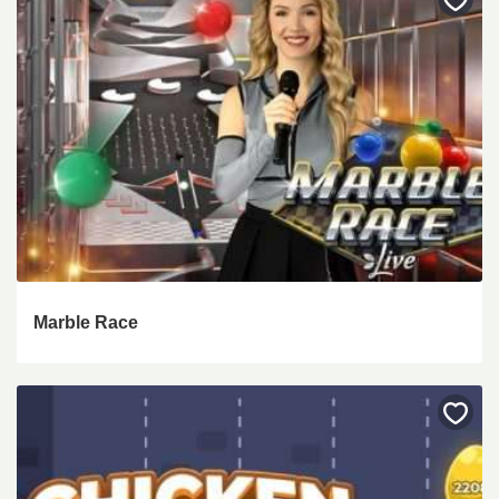
Bewa
als
favori
Marble Race
Bewa
als
favori