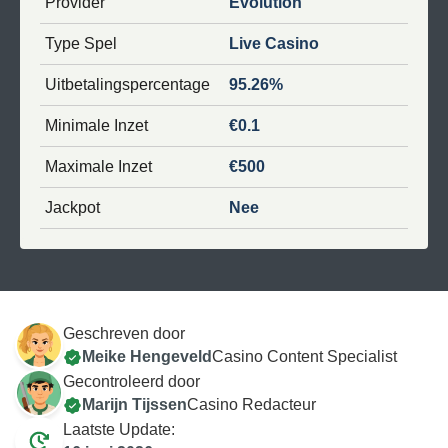
Provider
Evolution
Type Spel
Live Casino
Uitbetalingspercentage
95.26
Minimale Inzet
0.1
Maximale Inzet
500
Jackpot
Nee
Geschreven door
Meike Hengeveld
Casino Content Specialist
Gecontroleerd door
Marijn Tijssen
Casino Redacteur
Laatste Update: