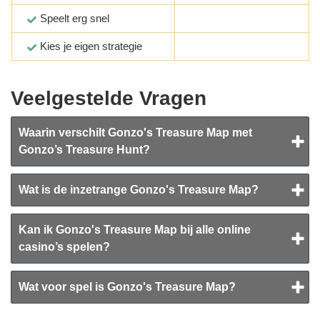
Speelt erg snel
Kies je eigen strategie
Veelgestelde Vragen
Waarin verschilt Gonzo's Treasure Map met
Gonzo’s Treasure Hunt?
Wat is de inzetrange Gonzo's Treasure Map?
Kan ik Gonzo's Treasure Map bij alle online
casino’s spelen?
Wat voor spel is Gonzo's Treasure Map?