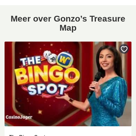
Meer over Gonzo’s Treasure
Map
Bewa
als
favori