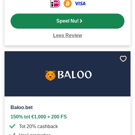
Speel Nu!
Lees Review
Bewa
als
favori
Baloo.bet
150% tot €1,000 + 200 FS
Tot 20% cashback