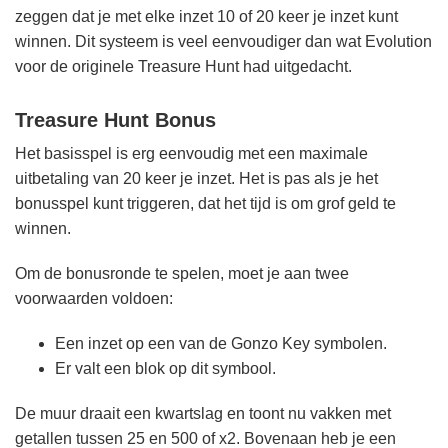
zeggen dat je met elke inzet 10 of 20 keer je inzet kunt
winnen. Dit systeem is veel eenvoudiger dan wat Evolution
voor de originele Treasure Hunt had uitgedacht.
Treasure Hunt Bonus
Het basisspel is erg eenvoudig met een maximale
uitbetaling van 20 keer je inzet. Het is pas als je het
bonusspel kunt triggeren, dat het tijd is om grof geld te
winnen.
Om de bonusronde te spelen, moet je aan twee
voorwaarden voldoen:
Een inzet op een van de Gonzo Key symbolen.
Er valt een blok op dit symbool.
De muur draait een kwartslag en toont nu vakken met
getallen tussen 25 en 500 of x2. Bovenaan heb je een