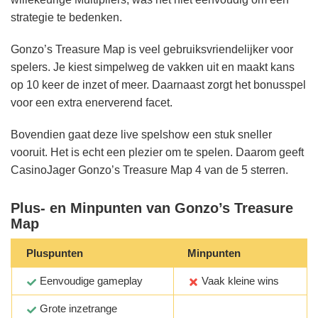
strategie te bedenken.
Gonzo’s Treasure Map is veel gebruiksvriendelijker voor
spelers. Je kiest simpelweg de vakken uit en maakt kans
op 10 keer de inzet of meer. Daarnaast zorgt het bonusspel
voor een extra enerverend facet.
Bovendien gaat deze live spelshow een stuk sneller
vooruit. Het is echt een plezier om te spelen. Daarom geeft
CasinoJager Gonzo’s Treasure Map 4 van de 5 sterren.
Plus- en Minpunten van Gonzo’s Treasure
Map
Pluspunten
Minpunten
Eenvoudige gameplay
Vaak kleine wins
Grote inzetrange