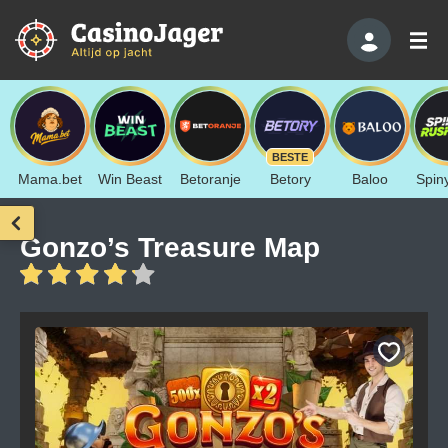
BESTE
Mama.bet
Win Beast
Betoranje
Betory
Baloo
Spin
Gonzo’s Treasure Map
Bewaar
als
favoriet