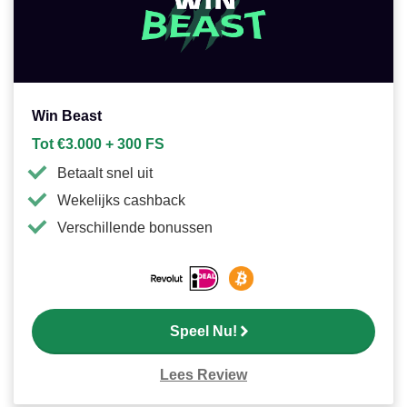
favori
Win Beast
Tot €3.000 + 300 FS
Betaalt snel uit
Wekelijks cashback
Verschillende bonussen
Speel Nu!
Lees Review