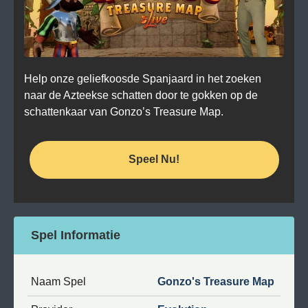
Help onze geliefkoosde Spanjaard in het zoeken
naar de Azteekse schatten door te gokken op de
schattenkaar van Gonzo’s Treasure Map.
Speel Nu!
Spel Informatie
Naam Spel
Gonzo's Treasure Map