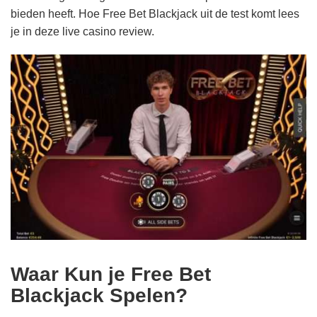
bieden heeft. Hoe Free Bet Blackjack uit de test komt lees
je in deze live casino review.
Waar Kun je Free Bet
Blackjack Spelen?