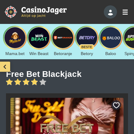
BESTE
Mama.bet
Win Beast
Betoranje
Betory
Baloo
Spin
Free Bet Blackjack
Bewaar
als
favoriet