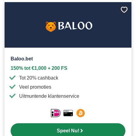
Bewa
als
favori
Baloo.bet
150% tot €1,000 + 200 FS
Tot 20% cashback
Veel promoties
Uitmuntende klantenservice
Speel Nu!