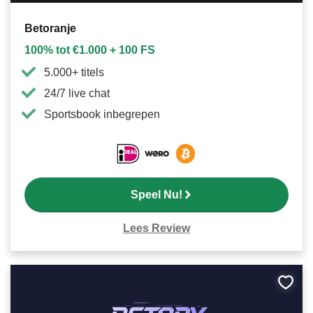
Betoranje
100% tot €1.000 + 100 FS
5.000+ titels
24/7 live chat
Sportsbook inbegrepen
Speel Nu!
Lees Review
Bewa
als
favori