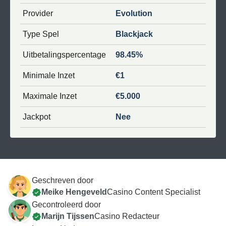
Provider
Evolution
Type Spel
Blackjack
Uitbetalingspercentage
98.45
Minimale Inzet
1
Maximale Inzet
5.000
Jackpot
Nee
Geschreven door
Meike Hengeveld
Casino Content Specialist
Gecontroleerd door
Marijn Tijssen
Casino Redacteur