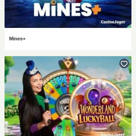
Mines+
Bewa
als
favori