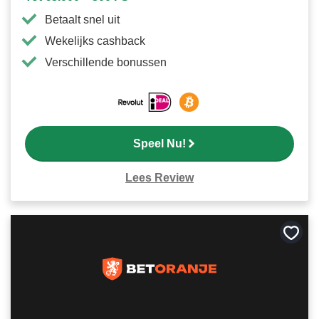
Betaalt snel uit
Wekelijks cashback
Verschillende bonussen
Speel Nu!
Lees Review
Bewa
als
favori