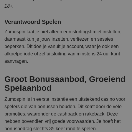
18+.
Verantwoord Spelen
Zumospin laat je niet alleen een stortingslimiet instellen,
daarnaast kun je jouw inzetten, verliezen en sessies
beperken. Dit doe je vanuit je account, waar je ook een
afkoelperiode of zelfuitsluiting van minstens 24 uur kunt
aanvragen.
Groot Bonusaanbod, Groeiend
Spelaanbod
Zumospin is in eerste instantie een uitstekend casino voor
spelers die van bonussen houden. Dit komt door de vele
promoties, waaronder de cashback en rakeback. Deze
hebben bovendien vrij goede voorwaarden. Je hoeft het
bonusbedrag slechts 35 keer rond te spelen.