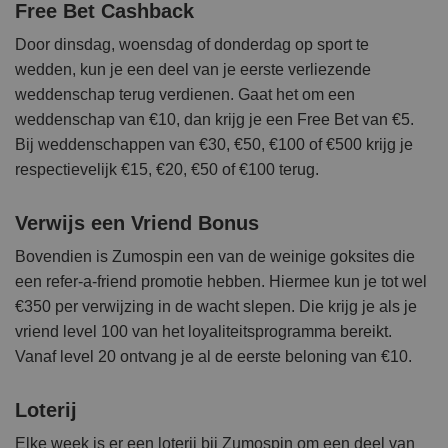
Free Bet Cashback
Door dinsdag, woensdag of donderdag op sport te
wedden, kun je een deel van je eerste verliezende
weddenschap terug verdienen. Gaat het om een
weddenschap van €10, dan krijg je een Free Bet van €5.
Bij weddenschappen van €30, €50, €100 of €500 krijg je
respectievelijk €15, €20, €50 of €100 terug.
Verwijs een Vriend Bonus
Bovendien is Zumospin een van de weinige goksites die
een refer-a-friend promotie hebben. Hiermee kun je tot wel
€350 per verwijzing in de wacht slepen. Die krijg je als je
vriend level 100 van het loyaliteitsprogramma bereikt.
Vanaf level 20 ontvang je al de eerste beloning van €10.
Loterij
Elke week is er een loterij bij Zumospin om een deel van