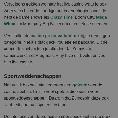
Vervolgens trekken we naar het live casino waar je ook
weer verschillende handige onderverdelingen vindt. Je
hebt de game shows als
Crazy Time
, Boom City,
Mega
Wheel
en Monopoly Big Baller om er enkele te noemen.
Verschillende
casino poker varianten
krijgen een eigen
categorie. Net als blackjack, roulette en baccarat. Uit de
vermelde spellen kun je afleiden dat Zumospin
samenwerkt met Pragmatic Play Live en Evolution voor
hun live casino.
Sportweddenschappen
Natuurlijk bezoekt niet iedereen een
goksite
voor de
casino spellen. Er zijn veel spelers die kiezen voor
sportweddenschappen. Daarom dat Zumospin deze ook
aanbiedt aan hun spelersbestand.
De interface van de Zumospin sportsbook ziet er erg druk