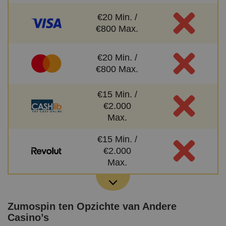
€20 Min. /
€800 Max.
€20 Min. /
€800 Max.
€15 Min. /
€2.000
Max.
€15 Min. /
€2.000
Max.
Zumospin ten Opzichte van Andere
Casino’s