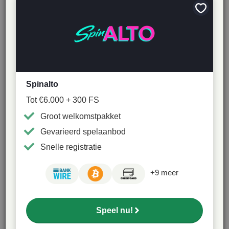
Zumospin Casino Bonussen
Bewaar
als
Zumospin heeft een uitgebreid assortiment promoties.
favoriet
Hierdoor lijkt het een goede keuze voor spelers die graag
met een bonus spelen. Laten we kijken welke promoties dit
zijn en met welke voorwaarden ze komen.
Spinalto
Casino Welkomstbonus
Tot €6.000 + 300 FS
In het casino krijgen spelers een driedelige
Groot welkomstpakket
welkomstbonus. Met de eerste drie stortingen ontvang je
Gevarieerd spelaanbod
bij Zumospin hierdoor tot €450 aan bonustegoed en tot 250
gratis spins.
Snelle registratie
100% tot €150 plus 150 free spins
+9 meer
55% tot €150 plus 100 free spins
100% tot €150
Speel nu!
De gratis spins mag je inzetten op Big Bass Bonanza,