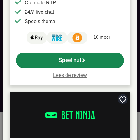
Optimale RTP
bonussen zoals de welkomstbonus, cashback en
24/7 live chat
rakeback. Het is een betrouwbare partij die casino
spellen van onder meer NetEnt, Pragmatic Play,
Speels thema
Nolimit City en Evolution aanbiedt.
+10 meer
Betrouwbaarheid
Speel nu!
Spelaanbod
Bonussen
Lees de review
Gebruiksgemak
Bewaar
als
favoriet
Geschreven door
Marijn Tijssen
Casino Redacteur