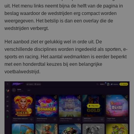
uit. Het menu links neemt bijna de helft van de pagina in
beslag waardoor de wedstrijden erg compact worden
weergegeven. Het betslip is dan een overlay die de
wedstrijden verbergt.
Het aanbod ziet er gelukkig wel in orde uit. De
verschillende disciplines worden ingedeeld als sporten, e-
sports en racing. Het aantal wedmarkten is eerder beperkt
met een honderdtal keuzes bij een belangrijke
voetbalwedstrijd.