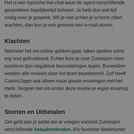
Het is een typische live chat waar de agent verschillende
gesprekken tegelijkertijd beheert. Je hebt dus wat tijd
nodig voor je gesprek. Wil je niet achter je scherm zitten
wachten, dan kun je ook gewoon een e-mail sturen.
Klachten
Wanneer het om online gokken gaat, raken spelers soms
erg snel gefrustreerd. Echter kom je over Zumospin meer
positieve dan negatieve beoordelingen tegen. Bovendien
worden alle reviews door het team beantwoord. Zelf heeft
CasinoJager ook alleen maar goede ervaringen met het
merk. Vergeet niet om onder deze review je eigen ervaring
te delen.
Storten en Uitbetalen
Om geld aan je saldo toe te voegen voorziet Zumospin
verschillende
betaalmethoden
. Als favoriete Nederlands