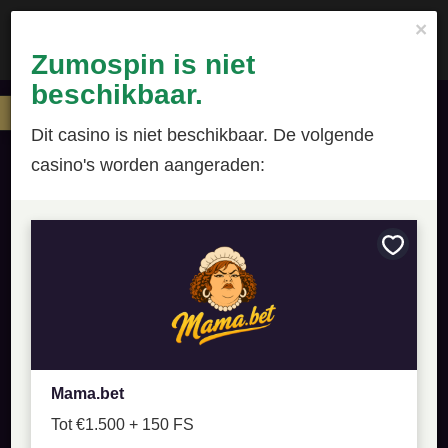
×
Zumospin is niet
beschikbaar.
Bewaar
Dit casino is niet beschikbaar. De volgende
als
favoriet
casino's worden aangeraden:
Bewaar
als
Zumospin
favoriet
NIET BESCHIKBAAR
Tot €450 + 250 FS
Mama.bet
Zumospin is een online casino met Kahnawake
Tot €1.500 + 150 FS
vergunning. Ze staan bekend om hun uitstekende