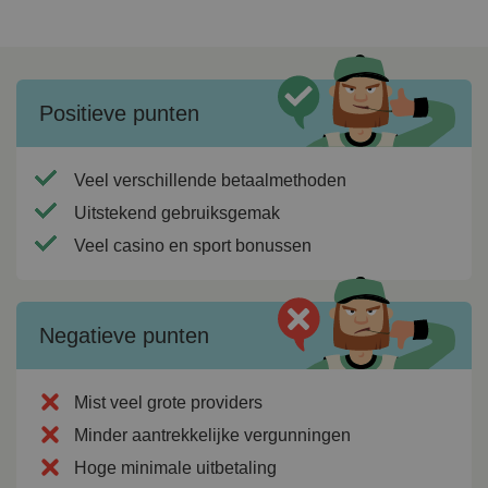
Positieve punten
Veel verschillende betaalmethoden
Uitstekend gebruiksgemak
Veel casino en sport bonussen
Negatieve punten
Mist veel grote providers
Minder aantrekkelijke vergunningen
Hoge minimale uitbetaling