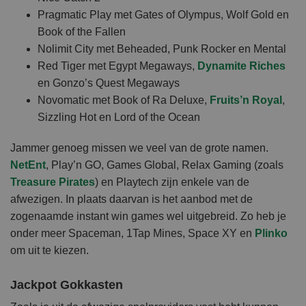
Pragmatic Play met Gates of Olympus, Wolf Gold en
Book of the Fallen
Nolimit City met Beheaded, Punk Rocker en Mental
Red Tiger met Egypt Megaways,
Dynamite Riches
en Gonzo’s Quest Megaways
Novomatic met Book of Ra Deluxe,
Fruits’n Royal
,
Sizzling Hot en Lord of the Ocean
Jammer genoeg missen we veel van de grote namen.
NetEnt
, Play’n GO, Games Global, Relax Gaming (zoals
Treasure Pirates
) en Playtech zijn enkele van de
afwezigen. In plaats daarvan is het aanbod met de
zogenaamde instant win games wel uitgebreid. Zo heb je
onder meer Spaceman, 1Tap Mines, Space XY en
Plinko
om uit te kiezen.
Jackpot Gokkasten