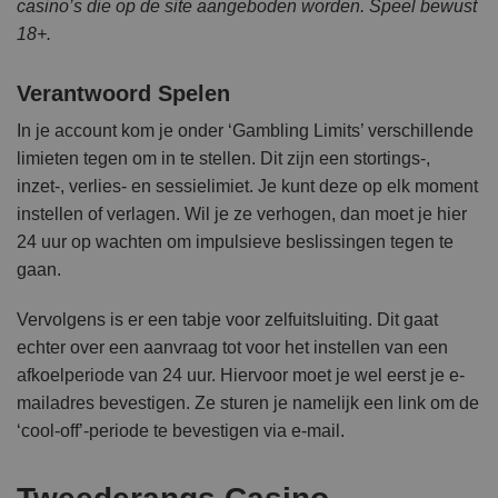
casino’s die op de site aangeboden worden. Speel bewust
18+.
Verantwoord Spelen
In je account kom je onder ‘Gambling Limits’ verschillende
limieten tegen om in te stellen. Dit zijn een stortings-,
inzet-, verlies- en sessielimiet. Je kunt deze op elk moment
instellen of verlagen. Wil je ze verhogen, dan moet je hier
24 uur op wachten om impulsieve beslissingen tegen te
gaan.
Vervolgens is er een tabje voor zelfuitsluiting. Dit gaat
echter over een aanvraag tot voor het instellen van een
afkoelperiode van 24 uur. Hiervoor moet je wel eerst je e-
mailadres bevestigen. Ze sturen je namelijk een link om de
‘cool-off’-periode te bevestigen via e-mail.