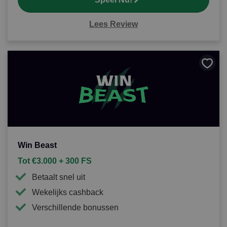
Lees Review
Bewa
als
favori
Win Beast
Tot €3.000 + 300 FS
Betaalt snel uit
Wekelijks cashback
Verschillende bonussen