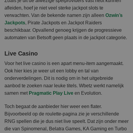
Zoals je uit de afwezige spelproviders vast hebt kunnen
afleiden, hoef je niet veel sterke jackpot slots te
verwachten. Van de bekende namen zijn alleen
Ozwin’s
Jackpots
, Pirate Jackpots en Jackpot Raiders
beschikbaar. Opvallend genoeg krijgen de progressieve
automaten van Betsoft geen plaats in de jackpot categorie.
Live Casino
Voor het live casino is een apart menu-item aangemaakt.
Ook hier kies je weer uit een lobby en tal van
onderverdelingen. Dit is nodig om in het uitgebreide
aanbod te zoeken naar leuke titels. Wbetz werkt namelijk
samen met
Pragmatic Play Live
en Evolution.
Toch begaat de aanbieder hier weer een flater.
Bijvoorbeeld op de roulette-pagina zie je verschillende
RNG spellen die je dus niet live speelt. Dat zijn onder meer
die van Spinomenal, Belatra Games, KA Gaming en Turbo