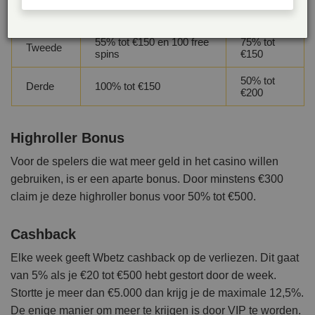
100% tot €150 en 150
100% tot
Eerste
free spins
€100
55% tot €150 en 100 free
75% tot
Tweede
spins
€150
50% tot
Derde
100% tot €150
€200
Highroller Bonus
Voor de spelers die wat meer geld in het casino willen
gebruiken, is er een aparte bonus. Door minstens €300
claim je deze highroller bonus voor 50% tot €500.
Cashback
Elke week geeft Wbetz cashback op de verliezen. Dit gaat
van 5% als je €20 tot €500 hebt gestort door de week.
Stortte je meer dan €5.000 dan krijg je de maximale 12,5%.
De enige manier om meer te krijgen is door VIP te worden.