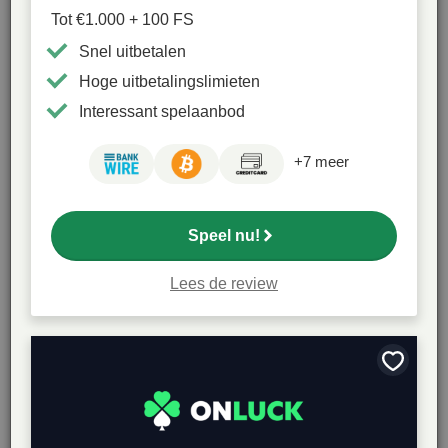
Laatste Update:
Tot €1.000 + 100 FS
04 juni 2026
Snel uitbetalen
Over Wbetz…
Hoge uitbetalingslimieten
Interessant spelaanbod
Wbetz is een online casino van Velona Holdings SDRL uit
2024 met een Anjouan vergunning. Als dit allemaal geen
+7 meer
belletje doet rinkelen, vinden we dat niet abnormaal. De
licentie is een vrij onbekende offshore-vergunning en het is
het eerste merk van deze uitbater. Echter gaat het om
Speel nu!
dezelfde groep als
Carlospin
, Zumospin,
Betsixty
en
Bruno Casino, zoals je uit de vormgeving kunt afleiden.
Lees de review
Door bij Wbetz te gokken krijg je toegang tot een uitgebreid
aanbod. Dit omvat niet alleen een goed casino, maar ook
Bewaar
een sportsbook. Om het spelen extra spannend te maken,
als
zijn er missies die je kunt vervullen. Daarnaast is er een
favoriet
bonuspagina gevuld met aantrekkelijke promoties
waaronder in Nederland
verboden casino deals
.