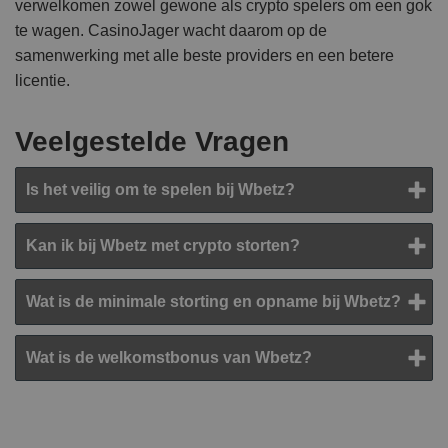
verwelkomen zowel gewone als crypto spelers om een gok
te wagen. CasinoJager wacht daarom op de
samenwerking met alle beste providers en een betere
licentie.
Veelgestelde Vragen
Is het veilig om te spelen bij Wbetz?
Kan ik bij Wbetz met crypto storten?
Wat is de minimale storting en opname bij Wbetz?
Wat is de welkomstbonus van Wbetz?