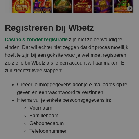
Registreren bij Wbetz
Casino’s zonder registratie
zijn niet zo eenvoudig te
vinden. Dat wil echter niet zeggen dat dit proces moeilijk
hoeft te zijn bij een goksite waar je wel moet registreren.
Zo zie je bij Wbetz als je een account wil aanmaken. Er
zijn slechtst twee stappen:
Creëer je inloggegevens door je e-mailadres op te
geven en een wachtwoord te verzinnen.
Hierna vul je enkele persoonsgegevens in:
Voornaam
Familienaam
Geboortedatum
Telefoonnummer