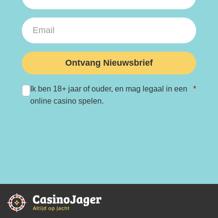
Ontvang Nieuwsbrief
Ik ben 18+ jaar of ouder, en mag legaal in een
*
online casino spelen.