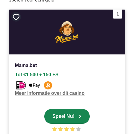
1
Bewaar
als
favoriet
Mama.bet
Tot €1.500 + 150 FS
Meer informatie over dit casino
Speel Nu!