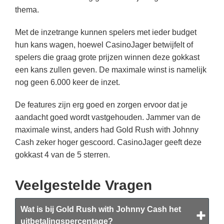
thema.
Met de inzetrange kunnen spelers met ieder budget
hun kans wagen, hoewel CasinoJager betwijfelt of
spelers die graag grote prijzen winnen deze gokkast
een kans zullen geven. De maximale winst is namelijk
nog geen 6.000 keer de inzet.
De features zijn erg goed en zorgen ervoor dat je
aandacht goed wordt vastgehouden. Jammer van de
maximale winst, anders had Gold Rush with Johnny
Cash zeker hoger gescoord. CasinoJager geeft deze
gokkast 4 van de 5 sterren.
Veelgestelde Vragen
Wat is bij Gold Rush with Johnny Cash het
uitbetalingspercentage?