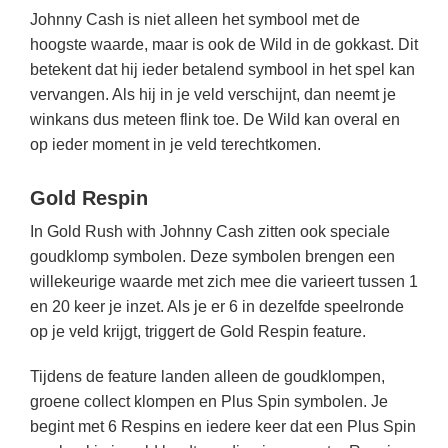
Johnny Cash is niet alleen het symbool met de
hoogste waarde, maar is ook de Wild in de gokkast. Dit
betekent dat hij ieder betalend symbool in het spel kan
vervangen. Als hij in je veld verschijnt, dan neemt je
winkans dus meteen flink toe. De Wild kan overal en
op ieder moment in je veld terechtkomen.
Gold Respin
In Gold Rush with Johnny Cash zitten ook speciale
goudklomp symbolen. Deze symbolen brengen een
willekeurige waarde met zich mee die varieert tussen 1
en 20 keer je inzet. Als je er 6 in dezelfde speelronde
op je veld krijgt, triggert de Gold Respin feature.
Tijdens de feature landen alleen de goudklompen,
groene collect klompen en Plus Spin symbolen. Je
begint met 6 Respins en iedere keer dat een Plus Spin