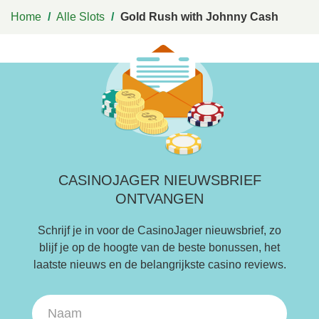
Home
/
Alle Slots
/
Gold Rush with Johnny Cash
CASINOJAGER NIEUWSBRIEF
ONTVANGEN
Schrijf je in voor de CasinoJager nieuwsbrief, zo
blijf je op de hoogte van de beste bonussen, het
laatste nieuws en de belangrijkste casino reviews.