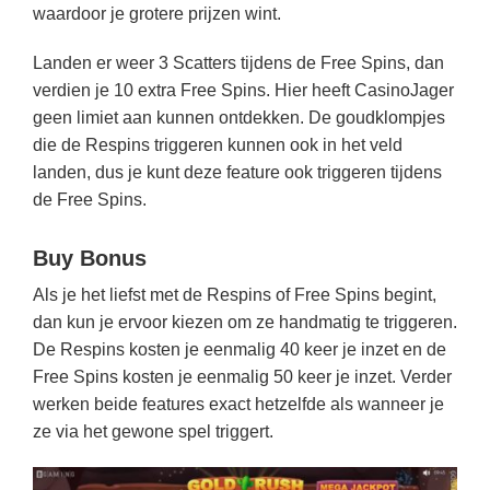
waardoor je grotere prijzen wint.
Landen er weer 3 Scatters tijdens de Free Spins, dan
verdien je 10 extra Free Spins. Hier heeft CasinoJager
geen limiet aan kunnen ontdekken. De goudklompjes
die de Respins triggeren kunnen ook in het veld
landen, dus je kunt deze feature ook triggeren tijdens
de Free Spins.
Buy Bonus
Als je het liefst met de Respins of Free Spins begint,
dan kun je ervoor kiezen om ze handmatig te triggeren.
De Respins kosten je eenmalig 40 keer je inzet en de
Free Spins kosten je eenmalig 50 keer je inzet. Verder
werken beide features exact hetzelfde als wanneer je
ze via het gewone spel triggert.