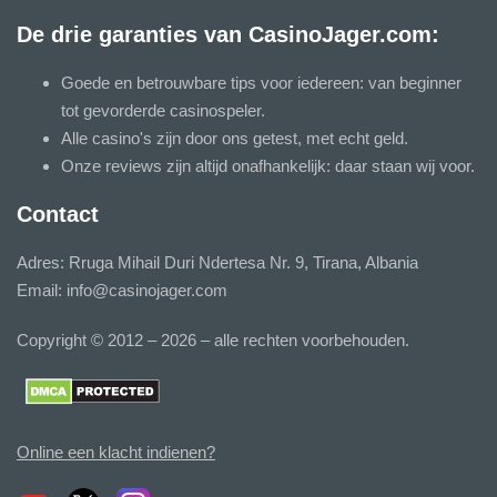
De drie garanties van CasinoJager.com:
Goede en betrouwbare tips voor iedereen: van beginner
tot gevorderde casinospeler.
Alle casino's zijn door ons getest, met echt geld.
Onze reviews zijn altijd onafhankelijk: daar staan wij voor.
Contact
Adres: Rruga Mihail Duri Ndertesa Nr. 9, Tirana, Albania
Email:
info@casinojager.com
Copyright © 2012 – 2026 – alle rechten voorbehouden.
Online een klacht indienen?