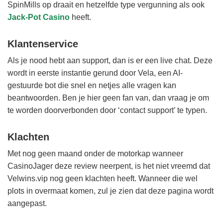
SpinMills op draait en hetzelfde type vergunning als ook
Jack-Pot Casino
heeft.
Klantenservice
Als je nood hebt aan support, dan is er een live chat. Deze
wordt in eerste instantie gerund door Vela, een AI-
gestuurde bot die snel en netjes alle vragen kan
beantwoorden. Ben je hier geen fan van, dan vraag je om
te worden doorverbonden door ‘contact support’ te typen.
Klachten
Met nog geen maand onder de motorkap wanneer
CasinoJager deze review neerpent, is het niet vreemd dat
Velwins.vip nog geen klachten heeft. Wanneer die wel
plots in overmaat komen, zul je zien dat deze pagina wordt
aangepast.