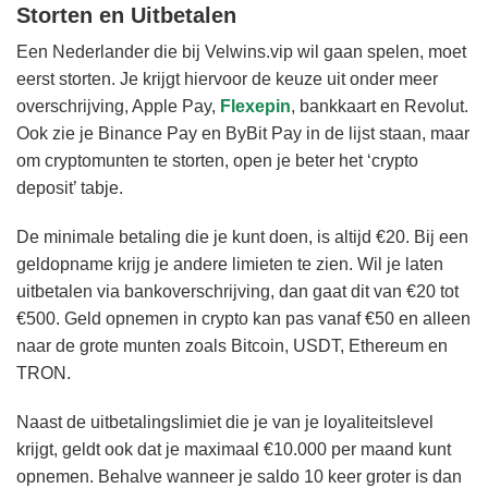
Storten en Uitbetalen
Een Nederlander die bij Velwins.vip wil gaan spelen, moet
eerst storten. Je krijgt hiervoor de keuze uit onder meer
overschrijving, Apple Pay,
Flexepin
, bankkaart en Revolut.
Ook zie je Binance Pay en ByBit Pay in de lijst staan, maar
om cryptomunten te storten, open je beter het ‘crypto
deposit’ tabje.
De minimale betaling die je kunt doen, is altijd €20. Bij een
geldopname krijg je andere limieten te zien. Wil je laten
uitbetalen via bankoverschrijving, dan gaat dit van €20 tot
€500. Geld opnemen in crypto kan pas vanaf €50 en alleen
naar de grote munten zoals Bitcoin, USDT, Ethereum en
TRON.
Naast de uitbetalingslimiet die je van je loyaliteitslevel
krijgt, geldt ook dat je maximaal €10.000 per maand kunt
opnemen. Behalve wanneer je saldo 10 keer groter is dan