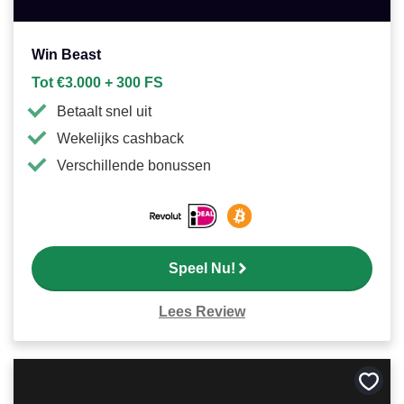
Win Beast
Tot €3.000 + 300 FS
Betaalt snel uit
Wekelijks cashback
Verschillende bonussen
Speel Nu!
Lees Review
Bewa
als