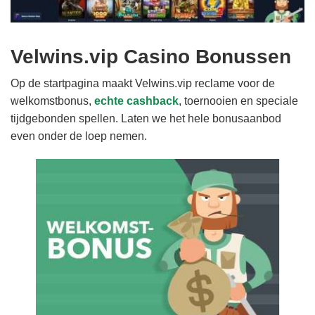
Velwins.vip Casino Bonussen
Op de startpagina maakt Velwins.vip reclame voor de
welkomstbonus,
echte cashback
, toernooien en speciale
tijdgebonden spellen. Laten we het hele bonusaanbod
even onder de loep nemen.