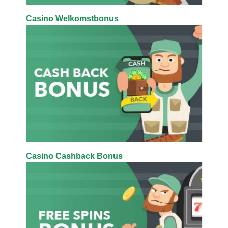
Casino Welkomstbonus
Casino Cashback Bonus