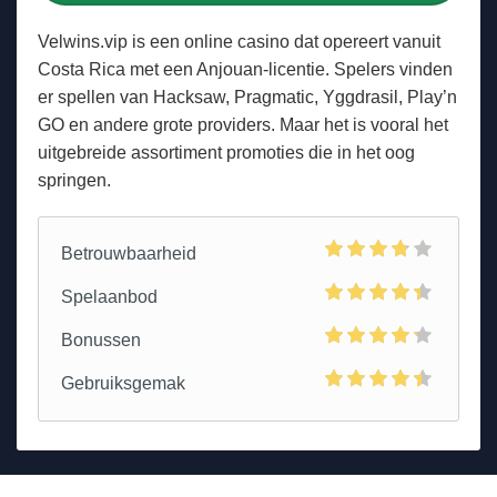
Velwins.vip is een online casino dat opereert vanuit
Costa Rica met een Anjouan-licentie. Spelers vinden
er spellen van Hacksaw, Pragmatic, Yggdrasil, Play’n
GO en andere grote providers. Maar het is vooral het
uitgebreide assortiment promoties die in het oog
springen.
Betrouwbaarheid
Spelaanbod
Bonussen
Gebruiksgemak