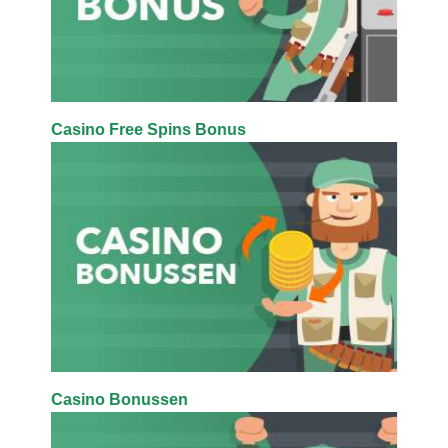
Casino Free Spins Bonus
Casino Bonussen