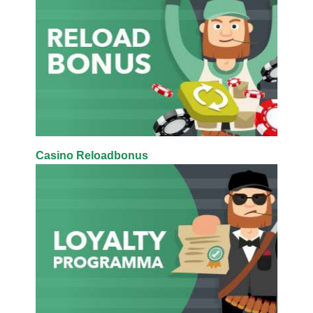
Casino Reloadbonus