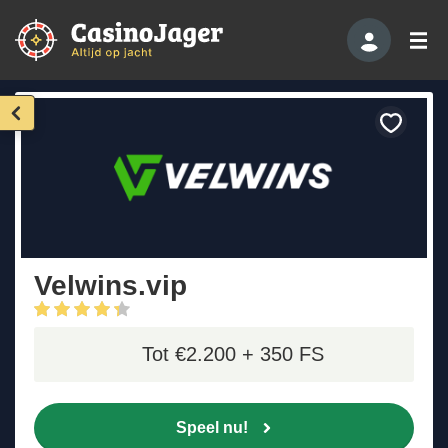
Bewaar
als
favoriet
Velwins.vip
Tot €2.200 + 350 FS
Speel nu!