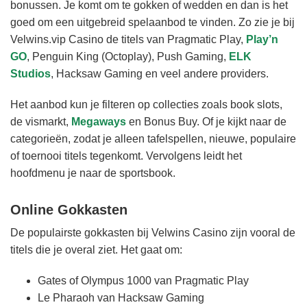
bonussen. Je komt om te gokken of wedden en dan is het
goed om een uitgebreid spelaanbod te vinden. Zo zie je bij
Velwins.vip Casino de titels van Pragmatic Play,
Play’n
GO
, Penguin King (Octoplay), Push Gaming,
ELK
Studios
, Hacksaw Gaming en veel andere providers.
Het aanbod kun je filteren op collecties zoals book slots,
de vismarkt,
Megaways
en Bonus Buy. Of je kijkt naar de
categorieën, zodat je alleen tafelspellen, nieuwe, populaire
of toernooi titels tegenkomt. Vervolgens leidt het
hoofdmenu je naar de sportsbook.
Online Gokkasten
De populairste gokkasten bij Velwins Casino zijn vooral de
titels die je overal ziet. Het gaat om:
Gates of Olympus 1000 van Pragmatic Play
Le Pharaoh van Hacksaw Gaming