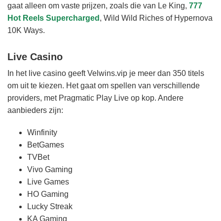
gaat alleen om vaste prijzen, zoals die van Le King,
777
Hot Reels Supercharged
, Wild Wild Riches of Hypernova
10K Ways.
Live Casino
In het live casino geeft Velwins.vip je meer dan 350 titels
om uit te kiezen. Het gaat om spellen van verschillende
providers, met Pragmatic Play Live op kop. Andere
aanbieders zijn:
Winfinity
BetGames
TVBet
Vivo Gaming
Live Games
HO Gaming
Lucky Streak
KA Gaming