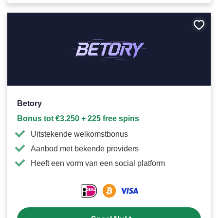
Bewa
als
favori
Betory
Bonus tot €3.250 + 225 free spins
Uitstekende welkomstbonus
Aanbod met bekende providers
Heeft een vorm van een social platform