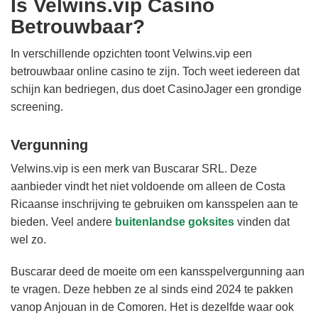
Is Velwins.vip Casino
Betrouwbaar?
In verschillende opzichten toont Velwins.vip een
betrouwbaar online casino te zijn. Toch weet iedereen dat
schijn kan bedriegen, dus doet CasinoJager een grondige
screening.
Vergunning
Velwins.vip is een merk van Buscarar SRL. Deze
aanbieder vindt het niet voldoende om alleen de Costa
Ricaanse inschrijving te gebruiken om kansspelen aan te
bieden. Veel andere
buitenlandse goksites
vinden dat
wel zo.
Buscarar deed de moeite om een kansspelvergunning aan
te vragen. Deze hebben ze al sinds eind 2024 te pakken
vanop Anjouan in de Comoren. Het is dezelfde waar ook