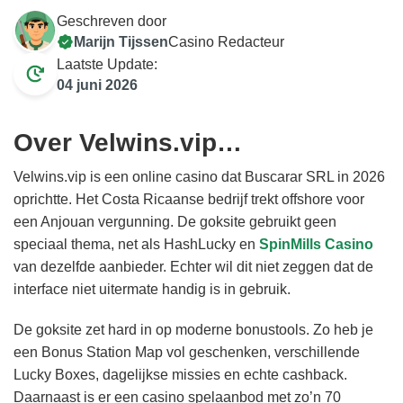
Geschreven door
Marijn Tijssen
Casino Redacteur
Laatste Update:
04 juni 2026
Over Velwins.vip…
Velwins.vip is een online casino dat Buscarar SRL in 2026
oprichtte. Het Costa Ricaanse bedrijf trekt offshore voor
een Anjouan vergunning. De goksite gebruikt geen
speciaal thema, net als HashLucky en
SpinMills Casino
van dezelfde aanbieder. Echter wil dit niet zeggen dat de
interface niet uitermate handig is in gebruik.
De goksite zet hard in op moderne bonustools. Zo heb je
een Bonus Station Map vol geschenken, verschillende
Lucky Boxes, dagelijkse missies en echte cashback.
Daarnaast is er een casino spelaanbod met zo’n 70