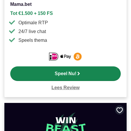
Mama.bet
Tot €1.500 + 150 FS
Optimale RTP
24/7 live chat
Speels thema
Speel Nu!
Lees Review
Bewa
als
favori