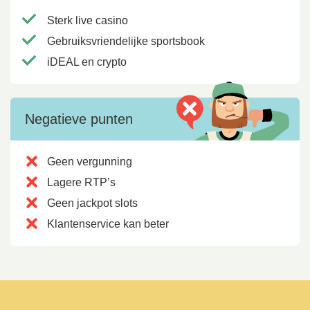
Sterk live casino
Gebruiksvriendelijke sportsbook
iDEAL en crypto
Negatieve punten
Geen vergunning
Lagere RTP’s
Geen jackpot slots
Klantenservice kan beter