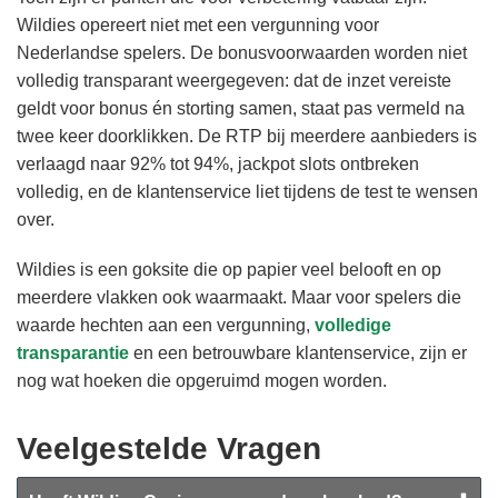
Wildies opereert niet met een vergunning voor
Nederlandse spelers. De bonusvoorwaarden worden niet
volledig transparant weergegeven: dat de inzet vereiste
geldt voor bonus én storting samen, staat pas vermeld na
twee keer doorklikken. De RTP bij meerdere aanbieders is
verlaagd naar 92% tot 94%, jackpot slots ontbreken
volledig, en de klantenservice liet tijdens de test te wensen
over.
Wildies is een goksite die op papier veel belooft en op
meerdere vlakken ook waarmaakt. Maar voor spelers die
waarde hechten aan een vergunning,
volledige
transparantie
en een betrouwbare klantenservice, zijn er
nog wat hoeken die opgeruimd mogen worden.
Veelgestelde Vragen