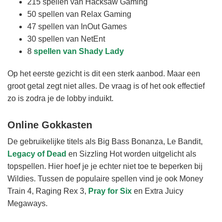
215 spellen van Hacksaw Gaming
50 spellen van Relax Gaming
47 spellen van InOut Games
30 spellen van NetEnt
8
spellen van Shady Lady
Op het eerste gezicht is dit een sterk aanbod. Maar een
groot getal zegt niet alles. De vraag is of het ook effectief
zo is zodra je de lobby induikt.
Online Gokkasten
De gebruikelijke titels als Big Bass Bonanza, Le Bandit,
Legacy of Dead
en Sizzling Hot worden uitgelicht als
topspellen. Hier hoef je je echter niet toe te beperken bij
Wildies. Tussen de populaire spellen vind je ook Money
Train 4, Raging Rex 3,
Pray for Six
en Extra Juicy
Megaways.