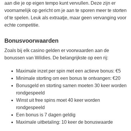
aan die je op eigen tempo kunt vervullen. Deze zijn er
voornamelijk op gericht om je aan te sporen meer te storten
of te spelen. Leuk als extraatje, maar geen vervanging voor
echte competitie.
Bonusvoorwaarden
Zoals bij elk casino gelden er voorwaarden aan de
bonussen van Wildies. De belangrijkste op een rij:
Maximale inzet per spin met een actieve bonus: €5
Minimale storting om een bonus te ontvangen: €20
Bonusgeld en storting samen moeten 30 keer worden
rondgespeeld
Winst uit free spins moet 40 keer worden
rondgespeeld
Een bonus is 7 dagen geldig
Maximale uitbetaling: 10 keer de bonuswaarde