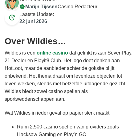
Marijn Tijssen
Casino Redacteur
Laatste Update:
22 juni 2026
Over Wildies…
Wildies is een
online casino
dat gelinkt is aan SevenPlay,
21 Dealer en Playit8 Club. Het logo doet denken aan
HotLoot, maar de aanbieder achter de goksite blijft
onbekend. Het thema draait om levenloze objecten tot
leven wekken, steeds met hetzelfde uitdagende gezicht.
Wildies biedt zowel casino spellen als
sportweddenschappen aan.
Wat Wildies in ieder geval op papier sterk maakt:
Ruim 2.500 casino spellen van providers zoals
Hacksaw Gaming en Play’n GO