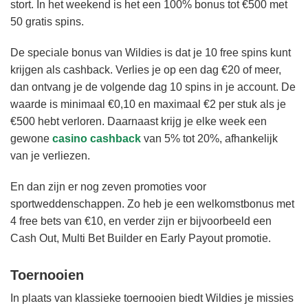
stort. In het weekend is het een 100% bonus tot €500 met
50 gratis spins.
De speciale bonus van Wildies is dat je 10 free spins kunt
krijgen als cashback. Verlies je op een dag €20 of meer,
dan ontvang je de volgende dag 10 spins in je account. De
waarde is minimaal €0,10 en maximaal €2 per stuk als je
€500 hebt verloren. Daarnaast krijg je elke week een
gewone
casino cashback
van 5% tot 20%, afhankelijk
van je verliezen.
En dan zijn er nog zeven promoties voor
sportweddenschappen. Zo heb je een welkomstbonus met
4 free bets van €10, en verder zijn er bijvoorbeeld een
Cash Out, Multi Bet Builder en Early Payout promotie.
Toernooien
In plaats van klassieke toernooien biedt Wildies je missies