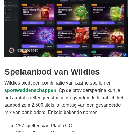
Spelaanbod van Wildies
Wildies biedt een combinatie van casino spellen en
sportweddenschappen
. Op de providerspagina kun je
het aantal spellen per studio terugvinden. In totaal telt het
aanbod zo’n 2.500 titels, afkomstig van een gevarieerde
mix van aanbieders. Enkele bekende namen:
257 spellen van Play’n GO