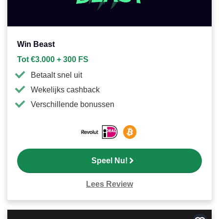
Win Beast
Tot €3.000 + 300 FS
Betaalt snel uit
Wekelijks cashback
Verschillende bonussen
Speel Nu!
Lees Review