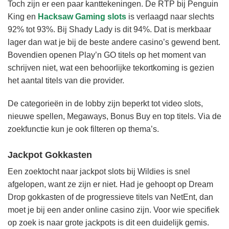
Toch zijn er een paar kanttekeningen. De RTP bij Penguin
King en
Hacksaw Gaming slots
is verlaagd naar slechts
92% tot 93%. Bij Shady Lady is dit 94%. Dat is merkbaar
lager dan wat je bij de beste andere casino’s gewend bent.
Bovendien openen Play’n GO titels op het moment van
schrijven niet, wat een behoorlijke tekortkoming is gezien
het aantal titels van die provider.
De categorieën in de lobby zijn beperkt tot video slots,
nieuwe spellen, Megaways, Bonus Buy en top titels. Via de
zoekfunctie kun je ook filteren op thema’s.
Jackpot Gokkasten
Een zoektocht naar jackpot slots bij Wildies is snel
afgelopen, want ze zijn er niet. Had je gehoopt op Dream
Drop gokkasten of de progressieve titels van NetEnt, dan
moet je bij een ander online casino zijn. Voor wie specifiek
op zoek is naar grote jackpots is dit een duidelijk gemis.