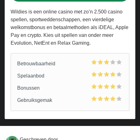
Wildies is een online casino met zo’n 2.500 casino
spellen, sportweddenschappen, een vierdelige
welkomstbonus en betaalmethoden als iDEAL, Apple
Pay en crypto. Kies uit spellen van onder meer
Evolution, NetEnt en Relax Gaming.
Betrouwbaarheid
Spelaanbod
Bonussen
Gebruiksgemak
Geschreven door