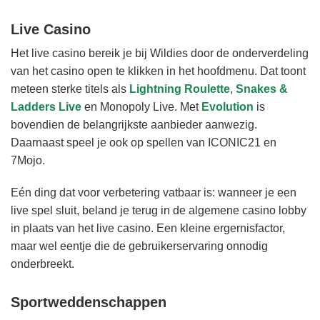
Live Casino
Het live casino bereik je bij Wildies door de onderverdeling
van het casino open te klikken in het hoofdmenu. Dat toont
meteen sterke titels als
Lightning Roulette
,
Snakes &
Ladders Live
en Monopoly Live. Met
Evolution
is
bovendien de belangrijkste aanbieder aanwezig.
Daarnaast speel je ook op spellen van ICONIC21 en
7Mojo.
Eén ding dat voor verbetering vatbaar is: wanneer je een
live spel sluit, beland je terug in de algemene casino lobby
in plaats van het live casino. Een kleine ergernisfactor,
maar wel eentje die de gebruikerservaring onnodig
onderbreekt.
Sportweddenschappen