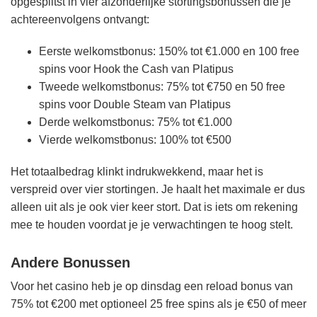
opgesplitst in vier afzonderlijke stortingsbonussen die je
achtereenvolgens ontvangt:
Eerste welkomstbonus: 150% tot €1.000 en 100 free
spins voor Hook the Cash van Platipus
Tweede welkomstbonus: 75% tot €750 en 50 free
spins voor Double Steam van Platipus
Derde welkomstbonus: 75% tot €1.000
Vierde welkomstbonus: 100% tot €500
Het totaalbedrag klinkt indrukwekkend, maar het is
verspreid over vier stortingen. Je haalt het maximale er dus
alleen uit als je ook vier keer stort. Dat is iets om rekening
mee te houden voordat je je verwachtingen te hoog stelt.
Andere Bonussen
Voor het casino heb je op dinsdag een reload bonus van
75% tot €200 met optioneel 25 free spins als je €50 of meer