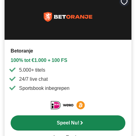
Bewa
als
favori
Betoranje
100% tot €1.000 + 100 FS
5.000+ titels
24/7 live chat
Sportsbook inbegrepen
Speel Nu!