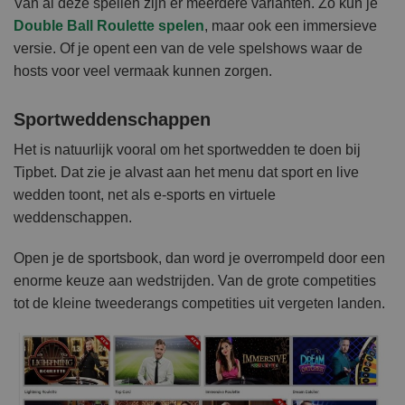
Van al deze spellen zijn er meerdere varianten. Zo kun je
Double Ball Roulette spelen
, maar ook een immersieve
versie. Of je opent een van de vele spelshows waar de
hosts voor veel vermaak kunnen zorgen.
Sportweddenschappen
Het is natuurlijk vooral om het sportwedden te doen bij
Tipbet. Dat zie je alvast aan het menu dat sport en live
wedden toont, net als e-sports en virtuele
weddenschappen.
Open je de sportsbook, dan word je overrompeld door een
enorme keuze aan wedstrijden. Van de grote competities
tot de kleine tweederangs competities uit vergeten landen.