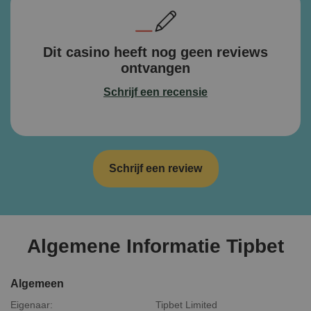
Dit casino heeft nog geen reviews
ontvangen
Schrijf een recensie
Schrijf een review
Algemene Informatie Tipbet
Algemeen
Eigenaar:
Tipbet Limited