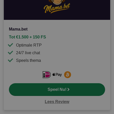
Mama.bet
Tot €1.500 + 150 FS
Optimale RTP
24/7 live chat
Speels thema
Speel Nu!
Lees Review