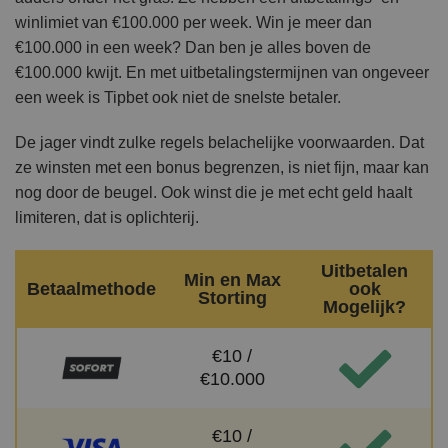
winlimiet van €100.000 per week. Win je meer dan
€100.000 in een week? Dan ben je alles boven de
€100.000 kwijt. En met uitbetalingstermijnen van ongeveer
een week is Tipbet ook niet de snelste betaler.
De jager vindt zulke regels belachelijke voorwaarden. Dat
ze winsten met een bonus begrenzen, is niet fijn, maar kan
nog door de beugel. Ook winst die je met echt geld haalt
limiteren, dat is oplichterij.
Uitbetalen
Min en Max
Betaalmethode
ook
Storting
Mogelijk?
€10 /
€10.000
€10 /