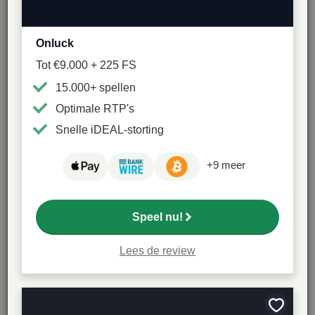
Keurig live casino van Evolution.
Voorwaarden zijn slecht, onredelijk en soms zelfs op
Onluck
het belachelijke af.
Tot €9.000 + 225 FS
Merk je op dat deze intro in de verleden tijd geschreven is?
15.000+ spellen
Wel, dat komt doordat Tip Bet ondertussen niet meer live
Optimale RTP's
is. In deze no-nonsense Tipbet casino review krijg je het
Snelle iDEAL-storting
volledige en eerlijke verhaal van CasinoJager.
+9 meer
Speel nu!
Lees de review
Bewaar