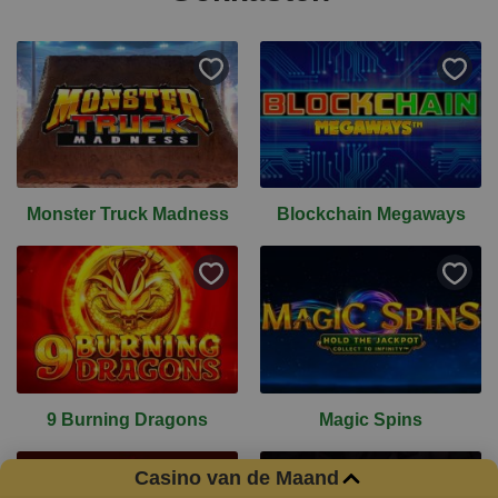
Bewaar
Bewa
als
als
favoriet
favori
Monster Truck Madness
Blockchain Megaways
Bewaar
Bewa
als
als
favoriet
favori
9 Burning Dragons
Magic Spins
Casino van de Maand
Bewaar
Bewa