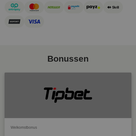
Bonussen
Welkomstbonus