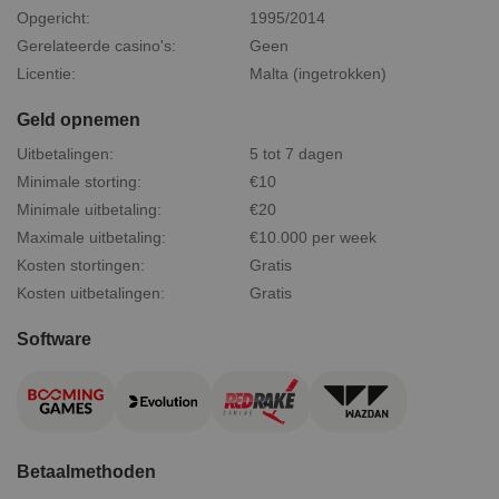
Opgericht:
1995/2014
Gerelateerde casino's:
Geen
Licentie:
Malta (ingetrokken)
Geld opnemen
Uitbetalingen:
5 tot 7 dagen
Minimale storting:
€10
Minimale uitbetaling:
€20
Maximale uitbetaling:
€10.000 per week
Kosten stortingen:
Gratis
Kosten uitbetalingen:
Gratis
Software
Betaalmethoden