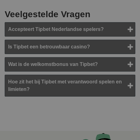
Veelgestelde Vragen
Accepteert Tipbet Nederlandse spelers?
Is Tipbet een betrouwbaar casino?
Wat is de welkomstbonus van Tipbet?
Hoe zit het bij Tipbet met verantwoord spelen en
limieten?