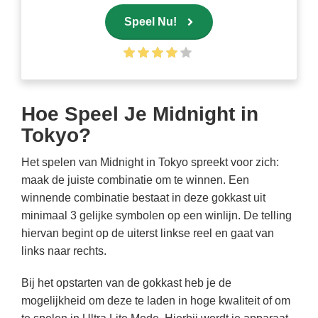
Speel Nu!
Hoe Speel Je Midnight in
Tokyo?
Het spelen van Midnight in Tokyo spreekt voor zich:
maak de juiste combinatie om te winnen. Een
winnende combinatie bestaat in deze gokkast uit
minimaal 3 gelijke symbolen op een winlijn. De telling
hiervan begint op de uiterst linkse reel en gaat van
links naar rechts.
Bij het opstarten van de gokkast heb je de
mogelijkheid om deze te laden in hoge kwaliteit of om