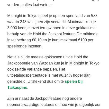
verderop alles laat weten.
Midnight in Tokyo speel je op een speelveld van 5×3
waarin 243 winlijnen zijn verwerkt. Maximaal kun je
3.000 keer je inzet terugwinnen in deze gokkast met
behulp van de Hold the Jackpot feature. De minimale
inzet bedraag €0,10 en je kunt maximaal €100 per
speelronde inzetten.
Net als bij de meeste gokkasten uit de Hold the
Jackpot-serie van Wazdan kun je in Midnight in Tokyo
ook zelf de variantie bepalen. Het
uitbetalingspercentage is met 96,14% hoger dan
gemiddeld. Uitstekend dus om te
spelen bij
Taikaspins
.
Zijn er naast de Jackpot feature nog andere
noemenswaardige features en hoe win je eigenlijk een