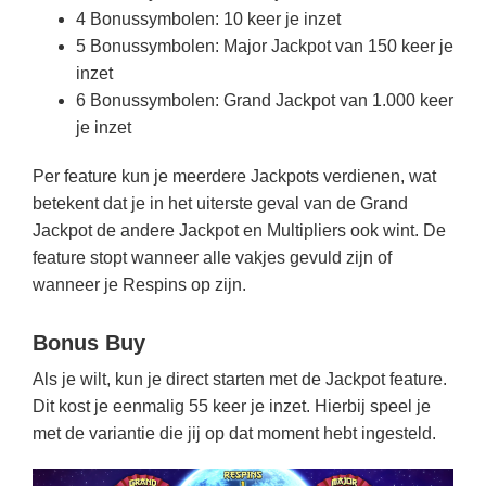
4 Bonussymbolen: 10 keer je inzet
5 Bonussymbolen: Major Jackpot van 150 keer je
inzet
6 Bonussymbolen: Grand Jackpot van 1.000 keer
je inzet
Per feature kun je meerdere Jackpots verdienen, wat
betekent dat je in het uiterste geval van de Grand
Jackpot de andere Jackpot en Multipliers ook wint. De
feature stopt wanneer alle vakjes gevuld zijn of
wanneer je Respins op zijn.
Bonus Buy
Als je wilt, kun je direct starten met de Jackpot feature.
Dit kost je eenmalig 55 keer je inzet. Hierbij speel je
met de variantie die jij op dat moment hebt ingesteld.