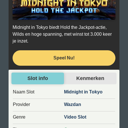
Midnight in Tokyo biedt Hold the Jackpot-actie,
Wilds en hoge spanning, met winst tot 3.000 keer
je inzet.
Speel Nu!
Slot info
Kenmerken
Reels
5
Naam Slot
Midnight in Tokyo
Autoplay
Ja
Bonus Spel
Ja
Provider
Wazdan
Progressieve Jackpot
Nee
Reguliere Jackpot
1.000 keer je inzet
Genre
Video Slot
Multipliers
Ja
Wilds
Ja