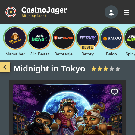
BESTE
Mama.bet
Win Beast
Betoranje
Betory
Baloo
Spin
Midnight in Tokyo
Bewaar
als
favoriet