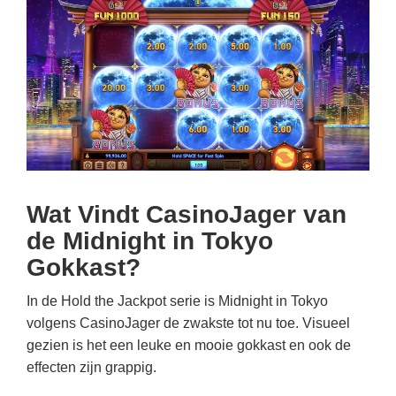
Wat Vindt CasinoJager van
de Midnight in Tokyo
Gokkast?
In de Hold the Jackpot serie is Midnight in Tokyo
volgens CasinoJager de zwakste tot nu toe. Visueel
gezien is het een leuke en mooie gokkast en ook de
effecten zijn grappig.