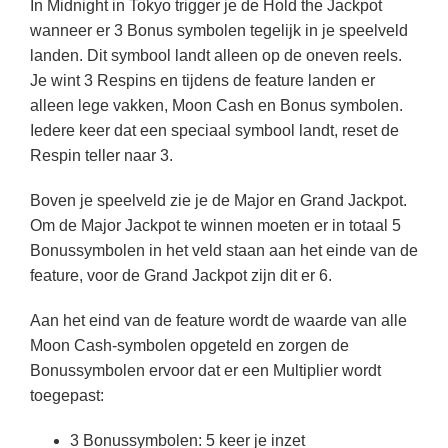
In Midnight in Tokyo trigger je de Hold the Jackpot
wanneer er 3 Bonus symbolen tegelijk in je speelveld
landen. Dit symbool landt alleen op de oneven reels.
Je wint 3 Respins en tijdens de feature landen er
alleen lege vakken, Moon Cash en Bonus symbolen.
Iedere keer dat een speciaal symbool landt, reset de
Respin teller naar 3.
Boven je speelveld zie je de Major en Grand Jackpot.
Om de Major Jackpot te winnen moeten er in totaal 5
Bonussymbolen in het veld staan aan het einde van de
feature, voor de Grand Jackpot zijn dit er 6.
Aan het eind van de feature wordt de waarde van alle
Moon Cash-symbolen opgeteld en zorgen de
Bonussymbolen ervoor dat er een Multiplier wordt
toegepast:
3 Bonussymbolen: 5 keer je inzet