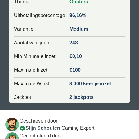
Thema
Oosters
Uitbetalingspercentage
96,16%
Variantie
Medium
Aantal winlijnen
243
Min Minimale Inzet
€0,10
Maximale Inzet
€100
Maximale Winst
3.000 keer je inzet
Jackpot
2 jackpots
Geschreven door
Stijn Schouten
iGaming Expert
Gecontroleerd door