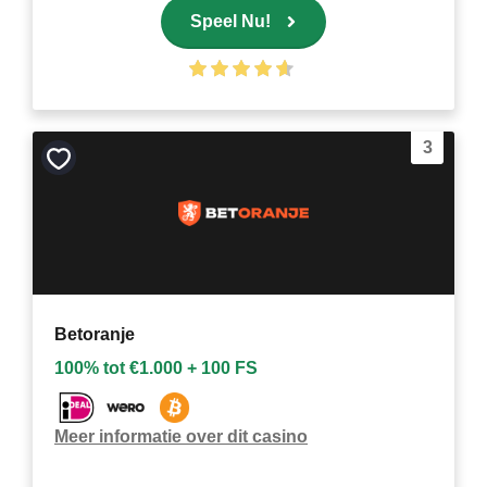
Speel Nu!
3
Bewaar
als
favoriet
Betoranje
100% tot €1.000 + 100 FS
Meer informatie over dit casino