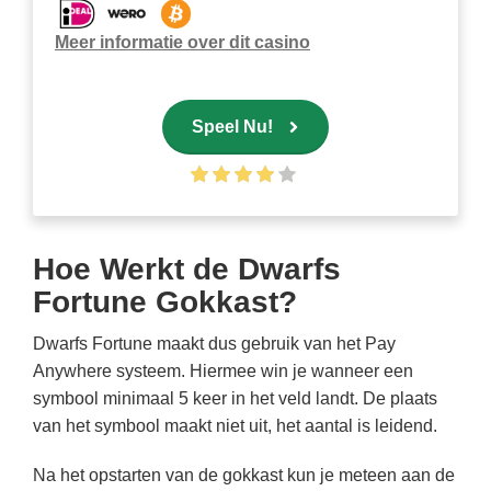
Meer informatie over dit casino
Speel Nu!
Hoe Werkt de Dwarfs
Fortune Gokkast?
Dwarfs Fortune maakt dus gebruik van het Pay
Anywhere systeem. Hiermee win je wanneer een
symbool minimaal 5 keer in het veld landt. De plaats
van het symbool maakt niet uit, het aantal is leidend.
Na het opstarten van de gokkast kun je meteen aan de