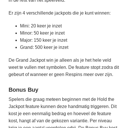
in de rest van het speelveld.
Er zijn 4 verschillende jackpots die je kunt winnen:
Mini: 20 keer je inzet
Minor: 50 keer je inzet
Major: 150 keer je inzet
Grand: 500 keer je inzet
De Grand Jackpot win je alleen als je het hele veld
weet te vullen met symbolen. De feature stopt zodra dit
gebeurt of wanneer er geen Respins meer over zijn.
Bonus Buy
Spelers die graag meteen beginnen met de Hold the
Jackpot feature kunnen deze handmatig triggeren. Dit
kost je een eenmalig bedrag en hoeveel de feature
kost, hangt af van de gekozen variantie. Per niveau
krijg je een aantal voordelen erbij. De Bonus Buy kost