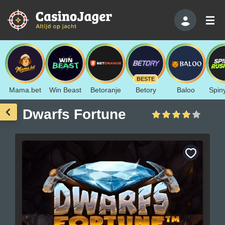
BESTE
Mama.bet
Win Beast
Betoranje
Betory
Baloo
Spin
Dwarfs Fortune
Bewaar
als
favoriet