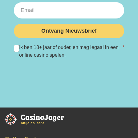
Ontvang Nieuwsbrief
Ik ben 18+ jaar of ouder, en mag legaal in een
*
online casino spelen.