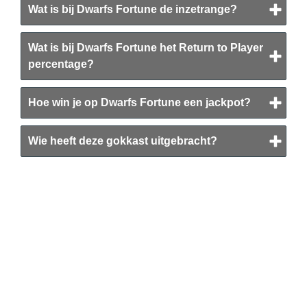
Wat is bij Dwarfs Fortune de inzetrange?
Wat is bij Dwarfs Fortune het Return to Player
percentage?
Hoe win je op Dwarfs Fortune een jackpot?
Wie heeft deze gokkast uitgebracht?