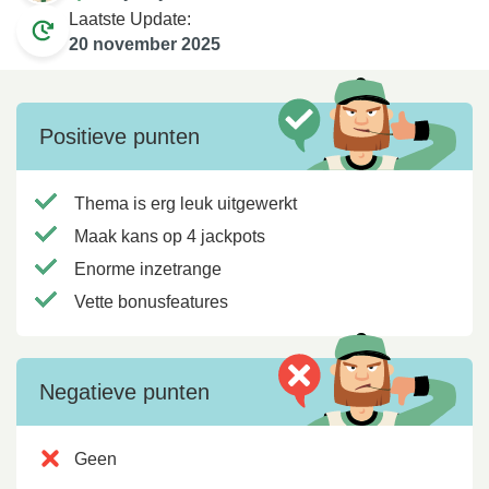
Laatste Update:
20 november 2025
Positieve punten
Thema is erg leuk uitgewerkt
Maak kans op 4 jackpots
Enorme inzetrange
Vette bonusfeatures
Negatieve punten
Geen