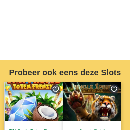
Probeer ook eens deze Slots
Bewaar
Bewaar
als
als
favoriet
favoriet