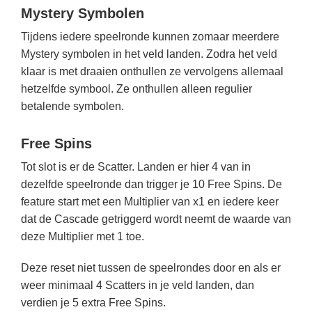
Mystery Symbolen
Tijdens iedere speelronde kunnen zomaar meerdere
Mystery symbolen in het veld landen. Zodra het veld
klaar is met draaien onthullen ze vervolgens allemaal
hetzelfde symbool. Ze onthullen alleen regulier
betalende symbolen.
Free Spins
Tot slot is er de Scatter. Landen er hier 4 van in
dezelfde speelronde dan trigger je 10 Free Spins. De
feature start met een Multiplier van x1 en iedere keer
dat de Cascade getriggerd wordt neemt de waarde van
deze Multiplier met 1 toe.
Deze reset niet tussen de speelrondes door en als er
weer minimaal 4 Scatters in je veld landen, dan
verdien je 5 extra Free Spins.