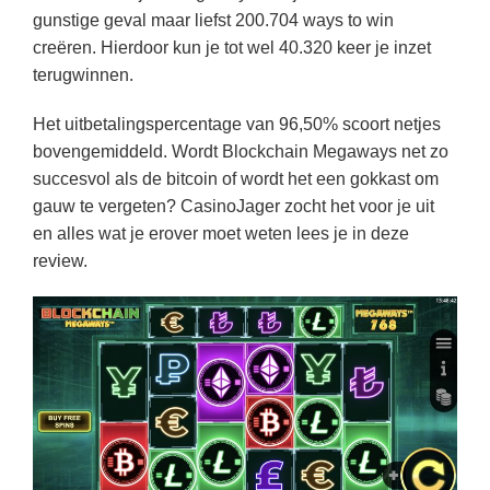
gunstige geval maar liefst 200.704 ways to win
creëren. Hierdoor kun je tot wel 40.320 keer je inzet
terugwinnen.
Het uitbetalingspercentage van 96,50% scoort netjes
bovengemiddeld. Wordt Blockchain Megaways net zo
succesvol als de bitcoin of wordt het een gokkast om
gauw te vergeten? CasinoJager zocht het voor je uit
en alles wat je erover moet weten lees je in deze
review.