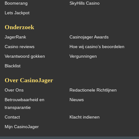
Boomerang
SkyHills Casino
Lets Jackpot
Onderzoek
JagerRank
Casinojager Awards
Casino reviews
Hoe wij casino’s beoordelen
Verantwoord gokken
Vergunningen
Blacklist
Over CasinoJager
Over Ons
Redactionele Richtlijnen
Betrouwbaarheid en
Nieuws
transparantie
Contact
Klacht indienen
Mijn CasinoJager