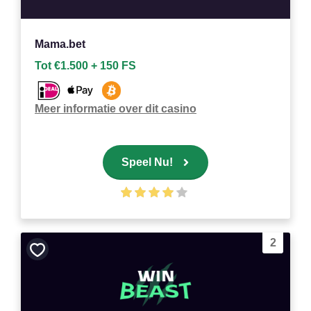
Mama.bet
Tot €1.500 + 150 FS
Meer informatie over dit casino
Speel Nu!
2
Bewaar
als
favoriet