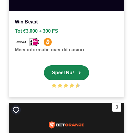
Win Beast
Tot €3.000 + 300 FS
Meer informatie over dit casino
Speel Nu!
3
Bewaar
als
favoriet