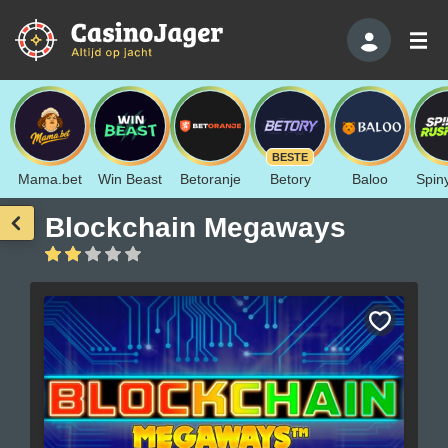
BESTE
Mama.bet
Win Beast
Betoranje
Betory
Baloo
Spin
Blockchain Megaways
Bewaar
als
favoriet