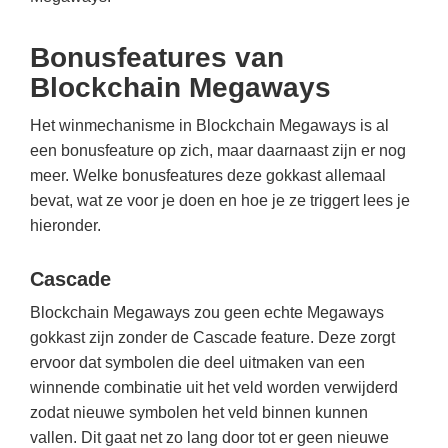
Bonusfeatures van
Blockchain Megaways
Het winmechanisme in Blockchain Megaways is al
een bonusfeature op zich, maar daarnaast zijn er nog
meer. Welke bonusfeatures deze gokkast allemaal
bevat, wat ze voor je doen en hoe je ze triggert lees je
hieronder.
Cascade
Blockchain Megaways zou geen echte Megaways
gokkast zijn zonder de Cascade feature. Deze zorgt
ervoor dat symbolen die deel uitmaken van een
winnende combinatie uit het veld worden verwijderd
zodat nieuwe symbolen het veld binnen kunnen
vallen. Dit gaat net zo lang door tot er geen nieuwe