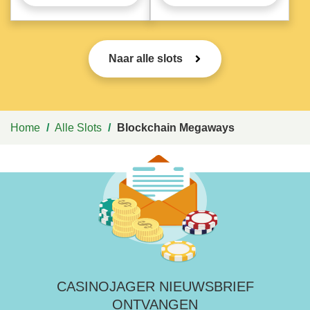
Naar alle slots
Home
/
Alle Slots
/
Blockchain Megaways
CASINOJAGER NIEUWSBRIEF
ONTVANGEN