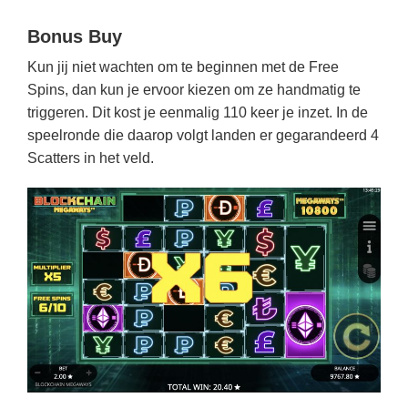
Bonus Buy
Kun jij niet wachten om te beginnen met de Free
Spins, dan kun je ervoor kiezen om ze handmatig te
triggeren. Dit kost je eenmalig 110 keer je inzet. In de
speelronde die daarop volgt landen er gegarandeerd 4
Scatters in het veld.