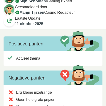
Stijn Schouten
iGaming Expert
Gecontroleerd door
Marijn Tijssen
Casino Redacteur
Laatste Update:
11 oktober 2025
Positieve punten
Actueel thema
Negatieve punten
Erg kleine inzetrange
Geen hele grote prijzen