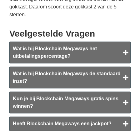
gokkast. Daarom scoort deze gokkast 2 van de 5
sterren.
Veelgestelde Vragen
Wat is bij Blockchain Megaways het
uitbetalingspercentage?
Wat is bij Blockchain Megaways de standaard
inzet?
Kun je bij Blockchain Megaways gratis spins
winnen?
Heeft Blockchain Megaways een jackpot?