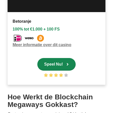
Betoranje
100% tot €1.000 + 100 FS
Meer informatie over dit casino
Speel Nu!
Hoe Werkt de Blockchain
Megaways Gokkast?