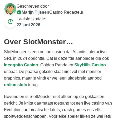
Geschreven door
Marijn Tijssen
Casino Redacteur
Laatste Update:
22 juni 2026
Over SlotMonster…
SlotMonster is een online casino dat Atlantis Interactive
SRL in 2024 oprichtte. Dat is dezelfde aanbieder die ook
Incognito Casino
, Golden Panda en
SkyHills Casino
uitbaat. De paarse goksite staat niet vol met monster
graphics, maar je vindt er wel een uitgebreid aanbod
online slots
terug.
Bovendien is SlotMonster niet alleen op de gokkasten
gericht. Je krijgt daarnaast toegang tot een live casino van
Evolution, automatische tafels, crash games en zelfs
sportweddenschappen. Voor elke speler lijken ze wel iets