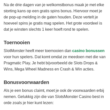
Na de drie dagen van je welkomstbonus maak je met elke
storting kans op een gratis spins bonus. Hiervoor moet je
de pop-up melding in de gaten houden. Deze vertelt je
hoeveel spins je gratis mag spelen. Het grote voordeel is
dat je winsten slechts 1 keer hoeft rond te spelen.
Toernooien
SlotMonster heeft meer toernooien dan
casino bonussen
voor hun spelers. Dat komt omdat ze meedoen met die van
Pragmatic Play. Je hebt bijvoorbeeld de Slots Drops &
Wins, Mega Wheel Madness en Crash & Win acties.
Bonusvoorwaarden
Als je een bonus claimt, moet je ook de voorwaarden erbij
nemen. Gelukkig zijn die van SlotsMonster Casino best in
orde zoals je hier kunt lezen: