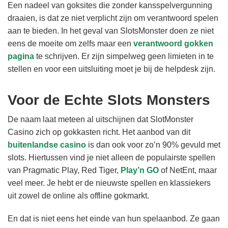
Een nadeel van goksites die zonder kansspelvergunning
draaien, is dat ze niet verplicht zijn om verantwoord spelen
aan te bieden. In het geval van SlotsMonster doen ze niet
eens de moeite om zelfs maar een
verantwoord gokken
pagina
te schrijven. Er zijn simpelweg geen limieten in te
stellen en voor een uitsluiting moet je bij de helpdesk zijn.
Voor de Echte Slots Monsters
De naam laat meteen al uitschijnen dat SlotMonster
Casino zich op gokkasten richt. Het aanbod van dit
buitenlandse casino
is dan ook voor zo’n 90% gevuld met
slots. Hiertussen vind je niet alleen de populairste spellen
van Pragmatic Play, Red Tiger,
Play’n GO
of NetEnt, maar
veel meer. Je hebt er de nieuwste spellen en klassiekers
uit zowel de online als offline gokmarkt.
En dat is niet eens het einde van hun spelaanbod. Ze gaan