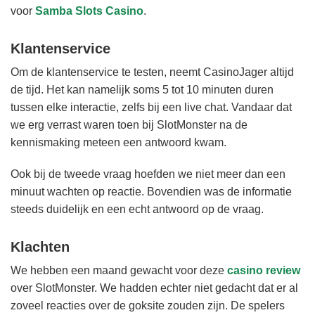
voor
Samba Slots Casino
.
Klantenservice
Om de klantenservice te testen, neemt CasinoJager altijd
de tijd. Het kan namelijk soms 5 tot 10 minuten duren
tussen elke interactie, zelfs bij een live chat. Vandaar dat
we erg verrast waren toen bij SlotMonster na de
kennismaking meteen een antwoord kwam.
Ook bij de tweede vraag hoefden we niet meer dan een
minuut wachten op reactie. Bovendien was de informatie
steeds duidelijk en een echt antwoord op de vraag.
Klachten
We hebben een maand gewacht voor deze
casino review
over SlotMonster. We hadden echter niet gedacht dat er al
zoveel reacties over de goksite zouden zijn. De spelers