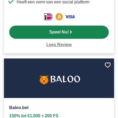
Heeft een vorm van een social platform
Speel Nu!
Lees Review
Bewa
als
favori
Baloo.bet
150% tot €1,000 + 200 FS