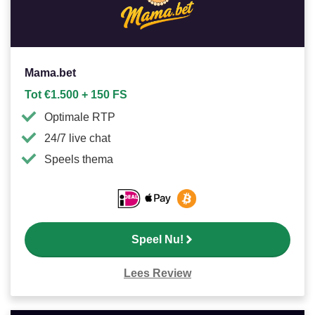
Mama.bet
Tot €1.500 + 150 FS
Optimale RTP
24/7 live chat
Speels thema
Speel Nu!
Lees Review