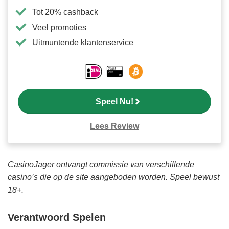
Tot 20% cashback
Veel promoties
Uitmuntende klantenservice
Speel Nu!
Lees Review
CasinoJager ontvangt commissie van verschillende
casino’s die op de site aangeboden worden. Speel bewust
18+.
Verantwoord Spelen