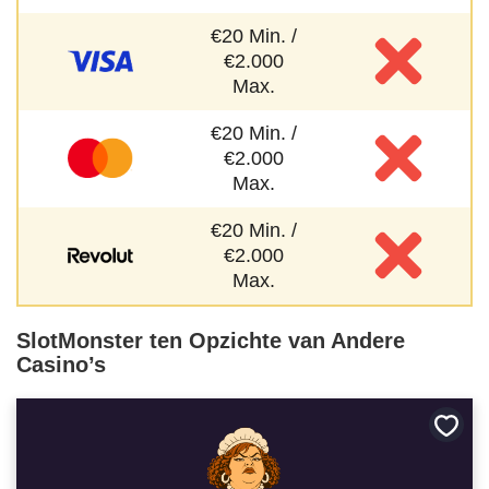
€20 Min. /
€2.000
Max.
€20 Min. /
€2.000
Max.
€20 Min. /
€2.000
Max.
SlotMonster ten Opzichte van Andere
Casino’s
Bewa
als
favori