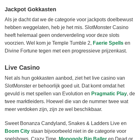
Jackpot Gokkasten
Als je dacht dat we de categorie voor jackpots doelbewust
hebben weggelaten, heb je het mis. SlotMonster Casino
heeft helemaal geen onderverdeling voor deze slots
voorzien. Wel kom je Temple Tumble 2,
Faerie Spells
en
Divine Fortune tegen met een progressieve prijzenkast.
Live Casino
Net als hun gokkasten aanbod, ziet het live casino van
SlotMonster er behoorlijk goed uit. Dat komt omdat het
gevuld is met spellen van Evolution en
Pragmatic Play
, de
twee marktleiders. Hoewel die van de nummer twee wat
meer verdoken zijn, zijn ze wel beschikbaar.
Sweet Bonanza Candyland, Snakes & Ladders Live en
Boom City
staan bijvoorbeeld niet in de categorie voor
spelshows. Crazy Time,
Monopoly Big Baller
en Dead or