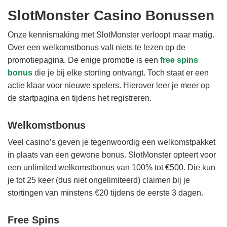
SlotMonster Casino Bonussen
Onze kennismaking met SlotMonster verloopt maar matig.
Over een welkomstbonus valt niets te lezen op de
promotiepagina. De enige promotie is een
free spins
bonus
die je bij elke storting ontvangt. Toch staat er een
actie klaar voor nieuwe spelers. Hierover leer je meer op
de startpagina en tijdens het registreren.
Welkomstbonus
Veel casino’s geven je tegenwoordig een welkomstpakket
in plaats van een gewone bonus. SlotMonster opteert voor
een unlimited welkomstbonus van 100% tot €500. Die kun
je tot 25 keer (dus niet ongelimiteerd) claimen bij je
stortingen van minstens €20 tijdens de eerste 3 dagen.
Free Spins