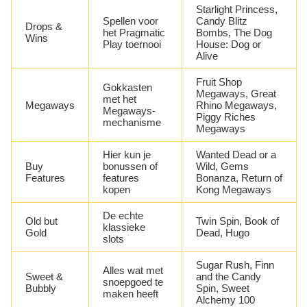
Starlight Princess,
Spellen voor
Candy Blitz
Drops &
het Pragmatic
Bombs, The Dog
Wins
Play toernooi
House: Dog or
Alive
Fruit Shop
Gokkasten
Megaways, Great
met het
Megaways
Rhino Megaways,
Megaways-
Piggy Riches
mechanisme
Megaways
Hier kun je
Wanted Dead or a
Buy
bonussen of
Wild, Gems
Features
features
Bonanza, Return of
kopen
Kong Megaways
De echte
Old but
Twin Spin, Book of
klassieke
Gold
Dead, Hugo
slots
Sugar Rush, Finn
Alles wat met
Sweet &
and the Candy
snoepgoed te
Bubbly
Spin, Sweet
maken heeft
Alchemy 100