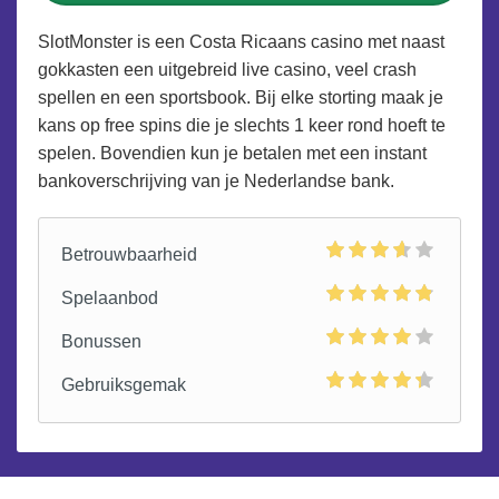
SlotMonster is een Costa Ricaans casino met naast
gokkasten een uitgebreid live casino, veel crash
spellen en een sportsbook. Bij elke storting maak je
kans op free spins die je slechts 1 keer rond hoeft te
spelen. Bovendien kun je betalen met een instant
bankoverschrijving van je Nederlandse bank.
Betrouwbaarheid
Spelaanbod
Bonussen
Gebruiksgemak