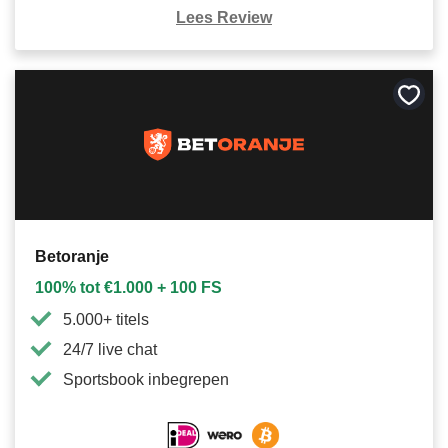
Lees Review
Bewa
als
favori
Betoranje
100% tot €1.000 + 100 FS
5.000+ titels
24/7 live chat
Sportsbook inbegrepen