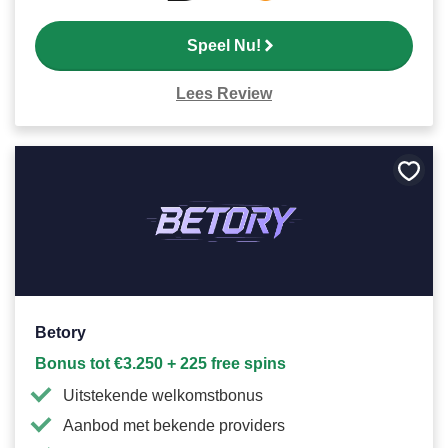
Speel Nu!
Lees Review
Bewa
als
favori
Betory
Bonus tot €3.250 + 225 free spins
Uitstekende welkomstbonus
Aanbod met bekende providers