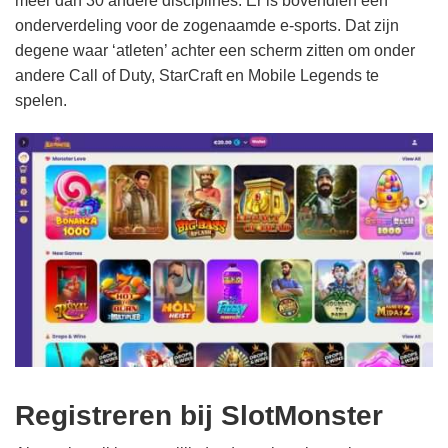
meer dan 30 andere disciplines. Er is bovendien een
onderverdeling voor de zogenaamde e-sports. Dat zijn
degene waar ‘atleten’ achter een scherm zitten om onder
andere Call of Duty, StarCraft en Mobile Legends te
spelen.
Registreren bij SlotMonster