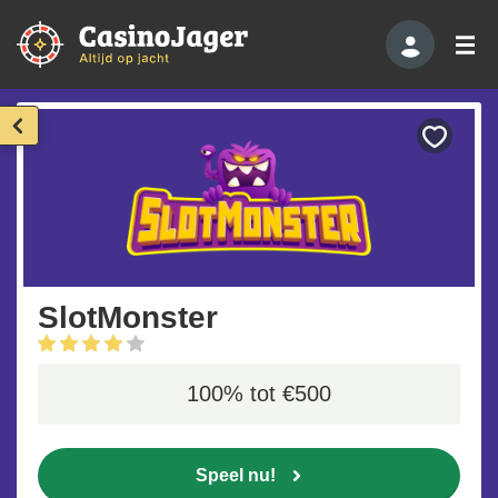
Bewaar
als
favoriet
SlotMonster
100% tot €500
Speel nu!