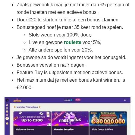
Zoals gewoonlijk mag je niet meer dan €5 per spin of
ronde inzetten met een actieve bonus.
Door €20 te storten kun je al een bonus claimen.
Bonustegoed hoef je maar 35 keer rond te spelen.
Slots wegen voor 100% door,
Live en gewone
roulette
voor 5%,
Alle andere spellen voor 20%.
Je gewone saldo wordt ingezet voor het bonusgeld.
Bonussen vervallen na 7 dagen.
Feature Buy is uitgesloten met een actieve bonus.
Het maximum dat je met een bonus kunt winnen, is
€2.000.