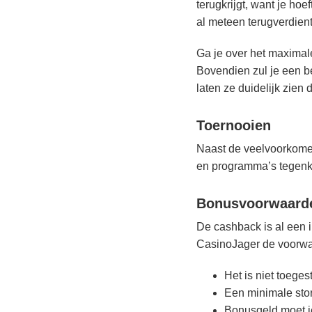
terugkrijgt, want je hoe
al meteen terugverdient
Ga je over het maximal
Bovendien zul je een b
laten ze duidelijk zien 
Toernooien
Naast de veelvoorkome
en programma’s tegenk
Bonusvoorwaard
De cashback is al een 
CasinoJager de voorwaa
Het is niet toeges
Een minimale stor
Bonusgeld moet j