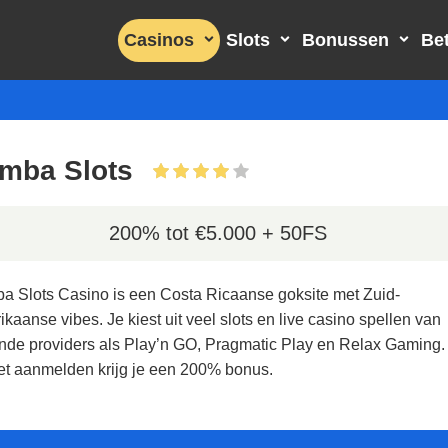
Casinos
Slots
Bonussen
Bet
mba Slots
200% tot €5.000 + 50FS
a Slots Casino is een Costa Ricaanse goksite met Zuid-
kaanse vibes. Je kiest uit veel slots en live casino spellen van
nde providers als Play’n GO, Pragmatic Play en Relax Gaming.
et aanmelden krijg je een 200% bonus.