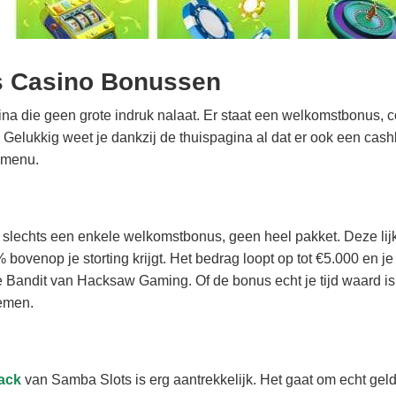
s Casino Bonussen
ina die geen grote indruk nalaat. Er staat een welkomstbonus, 
 Gelukkig weet je dankzij de thuispagina al dat er ook een cash
fdmenu.
e slechts een enkele welkomstbonus, geen heel pakket. Deze lijkt
bovenop je storting krijgt. Het bedrag loopt op tot €5.000 en j
Le Bandit van Hacksaw Gaming. Of de bonus echt je tijd waard is
emen.
ack
van Samba Slots is erg aantrekkelijk. Het gaat om echt geld