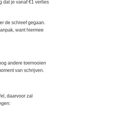
g dat je vanaf €1 verlies
er de schreef gegaan.
 aanpak, want hiermee
nog andere toernooien
oment van schrijven.
el, daarvoor zal
egen: