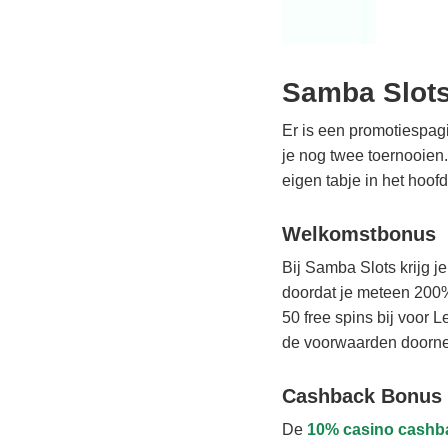
Samba Slot
Er is een promotiespag
je nog twee toernooien.
eigen tabje in het hoo
Welkomstbonus
Bij Samba Slots krijg j
doordat je meteen 200% 
50 free spins bij voor 
de voorwaarden doorn
Cashback Bonus
De
10% casino cashb