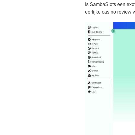
Is SambaSlots een exot
eerlijke casino review 